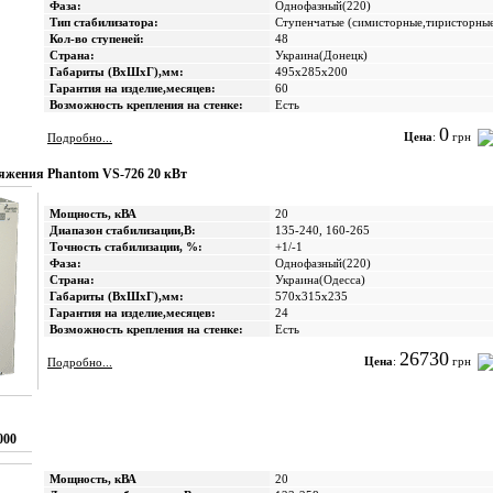
Фаза:
Однофазный(220)
Тип стабилизатора:
Ступенчатые (cимисторные,тиристорны
Кол-во ступеней:
48
Страна:
Украина(Донецк)
Габариты (ВхШхГ),мм:
495х285х200
Гарантия на изделие,месяцев:
60
Возможность крепления на стенке:
Есть
0
Цена
:
грн
Подробно...
яжения Phantom VS-726 20 кВт
Мощность, кВА
20
Диапазон стабилизации,В:
135-240, 160-265
Точность стабилизации, %:
+1/-1
Фаза:
Однофазный(220)
Страна:
Украина(Одесса)
Габариты (ВхШхГ),мм:
570х315х235
Гарантия на изделие,месяцев:
24
Возможность крепления на стенке:
Есть
26730
Цена
:
грн
Подробно...
000
Мощность, кВА
20