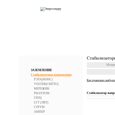
О компании
Каталог
Усл
Стабилизатор
Каталог продукции
Мощно
ЗАЗЕМЛЕНИЕ
Стабилизаторы напряжения
РЭТА(НОНС)
Как правильно выбрат
VOLTER(СНПТО)
МЕРЕЖИК
Стабилизатор напря
PHANTOM
ГЕРЦ
LVT (ЛВТ)
СТРУМ
АМПЕР