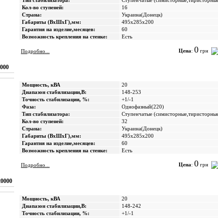
Тип стабилизатора:
Ступенчатые (cимисторные,тиристорны
Кол-во ступеней:
16
Страна:
Украина(Донецк)
Габариты (ВхШхГ),мм:
495х285х200
Гарантия на изделие,месяцев:
60
Возможность крепления на стенке:
Есть
0
Цена
:
грн
Подробно...
000
Мощность, кВА
20
Диапазон стабилизации,В:
148-253
Точность стабилизации, %:
+1/-1
Фаза:
Однофазный(220)
Тип стабилизатора:
Ступенчатые (cимисторные,тиристорны
Кол-во ступеней:
32
Страна:
Украина(Донецк)
Габариты (ВхШхГ),мм:
495х285х200
Гарантия на изделие,месяцев:
60
Возможность крепления на стенке:
Есть
0
Цена
:
грн
Подробно...
0000
Мощность, кВА
20
Диапазон стабилизации,В:
148-242
Точность стабилизации, %:
+1/-1