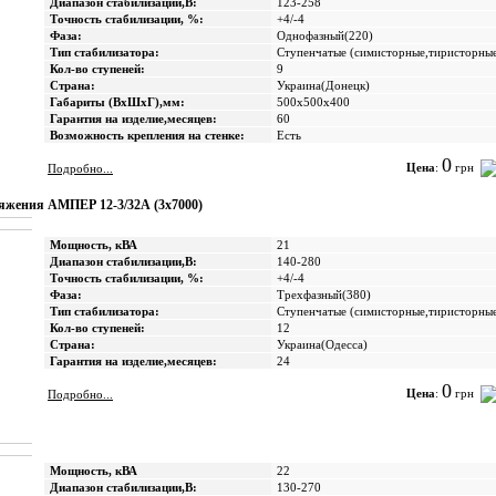
Диапазон стабилизации,В:
123-258
Точность стабилизации, %:
+4/-4
Фаза:
Однофазный(220)
Тип стабилизатора:
Ступенчатые (cимисторные,тиристорны
Кол-во ступеней:
9
Страна:
Украина(Донецк)
Габариты (ВхШхГ),мм:
500x500x400
Гарантия на изделие,месяцев:
60
Возможность крепления на стенке:
Есть
0
Цена
:
грн
Подробно...
яжения АМПЕР 12-3/32А (3х7000)
Мощность, кВА
21
Диапазон стабилизации,В:
140-280
Точность стабилизации, %:
+4/-4
Фаза:
Трехфазный(380)
Тип стабилизатора:
Ступенчатые (cимисторные,тиристорны
Кол-во ступеней:
12
Страна:
Украина(Одесса)
Гарантия на изделие,месяцев:
24
0
Цена
:
грн
Подробно...
Мощность, кВА
22
Диапазон стабилизации,В:
130-270