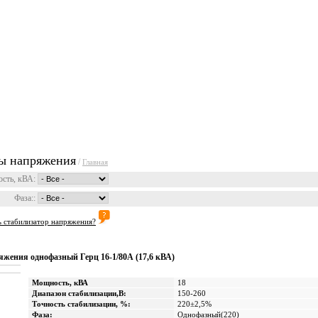
уги
Прайсы
Статьи
Фо
ы напряжения
/
Главная
сть, кВА:
Фаза::
ь стабилизатор напряжения?
жения однофазный Герц 16-1/80А (17,6 кВА)
Мощность, кВА
18
Диапазон стабилизации,В:
150-260
Точность стабилизации, %:
220±2,5%
Фаза:
Однофазный(220)