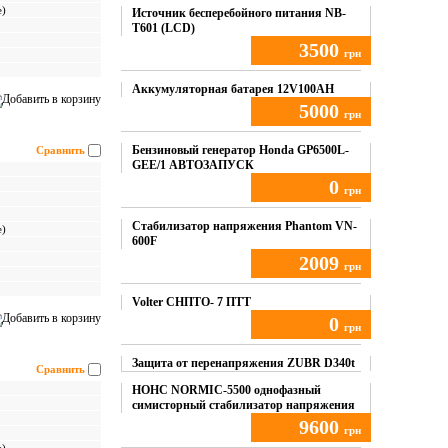
е)
Источник бесперебойного питания NB-
T601 (LCD)
3500
грн
Купить
Аккумуляторная батарея 12V100AH
5000
грн
Купить
Бензиновый генератор Honda GP6500L-
Сравнить
GEE/1 АВТОЗАПУСК
0
грн
Купить
Стабилизатор напряжения Phantom VN-
е)
600F
2009
грн
Купить
Volter СНПТО- 7 ПТТ
0
грн
Купить
Защита от перенапряжения ZUBR D340t
Сравнить
НОНС NORMIC-5500 однофазный
симисторный стабилизатор напряжения
9600
грн