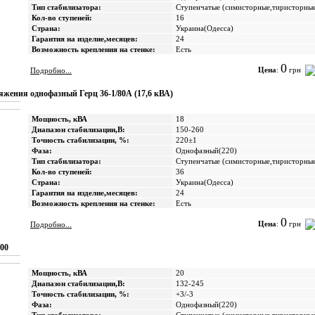
Тип стабилизатора:
Ступенчатые (cимисторные,тиристорны
Кол-во ступеней:
16
Страна:
Украина(Одесса)
Гарантия на изделие,месяцев:
24
Возможность крепления на стенке:
Есть
0
Цена
:
грн
Подробно...
жения однофазный Герц 36-1/80А (17,6 кВА)
Мощность, кВА
18
Диапазон стабилизации,В:
150-260
Точность стабилизации, %:
220±1
Фаза:
Однофазный(220)
Тип стабилизатора:
Ступенчатые (cимисторные,тиристорны
Кол-во ступеней:
36
Страна:
Украина(Одесса)
Гарантия на изделие,месяцев:
24
Возможность крепления на стенке:
Есть
0
Цена
:
грн
Подробно...
00
Мощность, кВА
20
Диапазон стабилизации,В:
132-245
Точность стабилизации, %:
+3/-3
Фаза:
Однофазный(220)