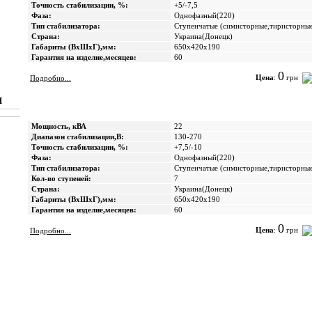
Точность стабилизации, %:
+5/-7,5
Фаза:
Однофазный(220)
Тип стабилизатора:
Ступенчатые (cимисторные,тиристорны
Страна:
Украина(Донецк)
Габариты (ВхШхГ),мм:
650х420х190
Гарантия на изделие,месяцев:
60
0
Цена
:
грн
Подробно...
Ш
Мощность, кВА
22
Диапазон стабилизации,В:
130-270
Точность стабилизации, %:
+7,5/-10
Фаза:
Однофазный(220)
Тип стабилизатора:
Ступенчатые (cимисторные,тиристорны
Кол-во ступеней:
7
Страна:
Украина(Донецк)
Габариты (ВхШхГ),мм:
650х420х190
Гарантия на изделие,месяцев:
60
0
Цена
:
грн
Подробно...
13
1
2
3
4
5
6
7
8
9
10
11
12
14
15
16
17
18