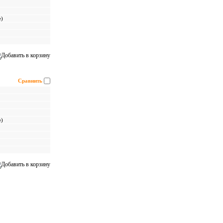
е)
Сравнить
е)