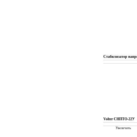
Стабилизатор напр
Volter СНПТО-22У
Увеличить