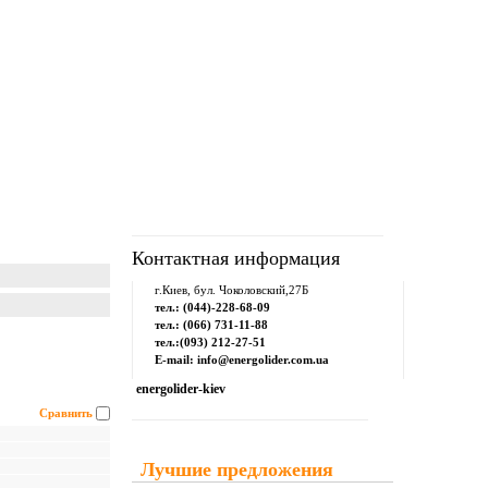
рум
Downloads
Контакты
Контактная информация
г.Киев, бул. Чоколовский,27Б
тел.: (044)-228-68-09
тел.: (066) 731-11-88
тел.:(093) 212-27-51
E-mail: info@energolider.com.ua
energolider-kiev
Сравнить
Лучшие предложения