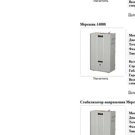
Увеличить
Воз
сте
Подр
Мережик-14000
Мощ
Диа
Точ
Фаз
Тип
Кол
Стр
Габ
Гар
Увеличить
Воз
сте
Подр
Стабилизатор напряжения Мере
Мощ
Диа
Точ
Фаз
Тип