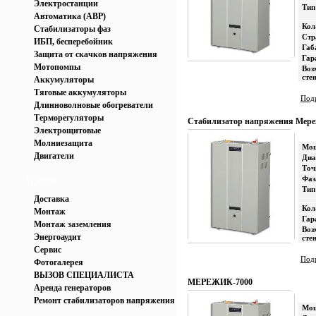
Электростанции
Тип
Автоматика (АВР)
Кол
Стабилизаторы фаз
Стр
ИБП, бесперебойник
Габ
Защита от скачков напряжения
Гар
Мотопомпы
Воз
сте
Аккумуляторы
Тяговые аккумуляторы
Подр
Длинноволновые обогреватели
Терморегуляторы
Стабилизатор напряжения Мере
Электрощитовые
Молниезащита
Мощ
Двигатели
Диа
Точ
Фаз
Услуги
Тип
Доставка
Кол
Монтаж
Гар
Монтаж заземления
Воз
Энергоаудит
сте
Сервис
Подр
Фотогалерея
ВЫЗОВ СПЕЦИАЛИСТА
МЕРЕЖИК-7000
Аренда генераторов
Ремонт стабилизаторов напряжения
Мощ