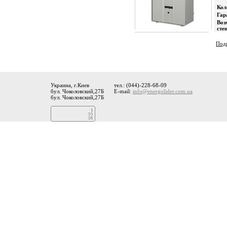
Кол
Гар
Воз
сте
Подр
Украина, г.Киев
тел.: (044)-228-68-09
бул. Чоколовский,27Б
E-mail:
info@energolider.com.ua
бул. Чоколовский,27Б