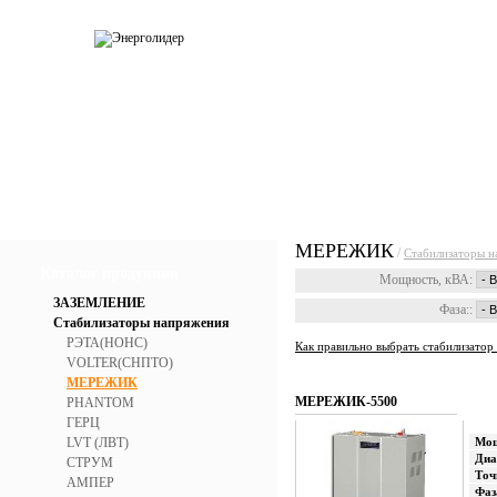
О компании
Каталог
Услуги
Прай
МЕРЕЖИК
/
Стабилизаторы н
Каталог продукции
Мощность, кВА:
ЗАЗЕМЛЕНИЕ
Фаза::
Стабилизаторы напряжения
РЭТА(НОНС)
Как правильно выбрать стабилизатор
VOLTER(СНПТО)
МЕРЕЖИК
МЕРЕЖИК-5500
PHANTOM
ГЕРЦ
LVT (ЛВТ)
Мощ
Диа
СТРУМ
Точ
АМПЕР
Фаз