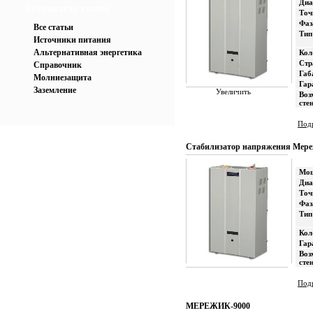
Диа
Рубрикатор статей
Точ
Фаз
Все статьи
Тип
Источники питания
Альтернативная энергетика
Кол
Стр
Справочник
Габ
Молниезащита
Гар
Заземление
Увеличить
Воз
сте
Подр
Стабилизатор напряжения Мере
Мощ
Диа
Точ
Фаз
Тип
Кол
Гар
Воз
сте
Подр
МЕРЕЖИК-9000