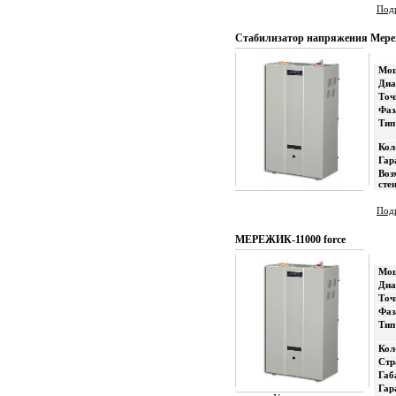
Подр
Стабилизатор напряжения Мере
Мощ
Диа
Точ
Фаз
Тип
Кол
Гар
Воз
сте
Подр
МЕРЕЖИК-11000 force
Мощ
Диа
Точ
Фаз
Тип
Кол
Стр
Габ
Гар