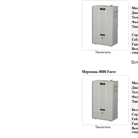
Мощ
Диа
Точ
Фаз
Тип
Стр
Габ
Гар
Воз
Увеличить
сте
Подр
Мережик-9000 Force
Мощ
Диа
Точ
Фаз
Тип
Кол
Стр
Габ
Гар
Увеличить
Воз
сте