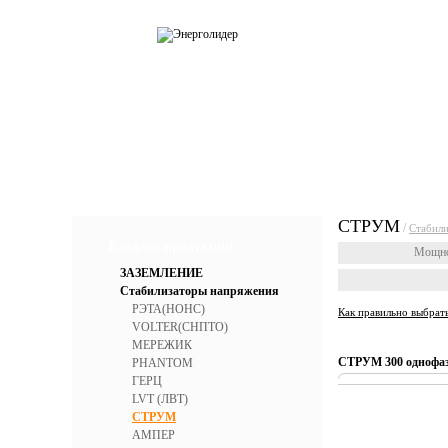
О компании
Каталог
Усл
СТРУМ
/
Стабил
Каталог продукции
Мощно
ЗАЗЕМЛЕНИЕ
Стабилизаторы напряжения
РЭТА(НОНС)
Как правильно выбрат
VOLTER(СНПТО)
МЕРЕЖИК
СТРУМ 300 однофаз
PHANTOM
ГЕРЦ
LVT (ЛВТ)
СТРУМ
АМПЕР