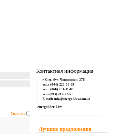
рум
Downloads
Контакты
Контактная информация
г.Киев, бул. Чоколовский,27Б
тел.: (044)-228-68-09
тел.: (066) 731-11-88
тел.:(093) 212-27-51
E-mail: info@energolider.com.ua
energolider-kiev
Сравнить
Лучшие предложения