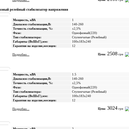
Подробно...
зный релейный стабилизатор напряжения
Мощность, кВА
1
Диапазон стабилизации,В:
140-260
Точность стабилизации, %:
±2,5%
Фаза:
Однофазный(220)
Тип стабилизатора:
Ступенчатые (Релейный)
Габариты (ВхШхГ),мм:
100х183х240
Гарантия на изделие,месяцев:
12
2508
Цена
:
грн
Подробно...
Мощность, кВА
1.5
Диапазон стабилизации,В:
140-260
Точность стабилизации, %:
±2,5%
Фаза:
Однофазный(220)
Тип стабилизатора:
Ступенчатые (Релейный)
Габариты (ВхШхГ),мм:
100х183х240
Гарантия на изделие,месяцев:
12
3024
Цена
:
грн
Подробно...
Мощность, кВА
2