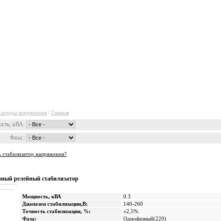
уги
Прайсы
Статьи
Фо
/
изаторы напряжения
Главная
сть, кВА:
Фаза::
ь стабилизатор напряжения?
ный релейный стабилизатор
Мощность, кВА
0.3
Диапазон стабилизации,В:
140-260
Точность стабилизации, %:
±2,5%
Фаза:
Однофазный(220)