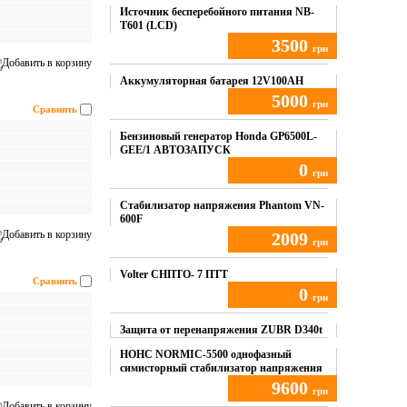
Источник бесперебойного питания NB-
T601 (LCD)
3500
грн
Купить
Аккумуляторная батарея 12V100AH
5000
грн
Сравнить
Купить
Бензиновый генератор Honda GP6500L-
GEE/1 АВТОЗАПУСК
0
грн
Купить
Стабилизатор напряжения Phantom VN-
600F
2009
грн
Купить
Volter СНПТО- 7 ПТТ
Сравнить
0
грн
Купить
Защита от перенапряжения ZUBR D340t
НОНС NORMIC-5500 однофазный
симисторный стабилизатор напряжения
9600
грн