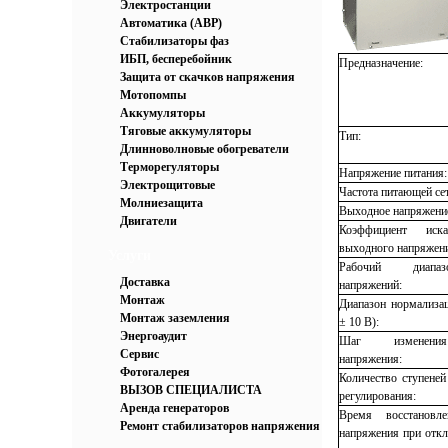
Электростанции
Автоматика (АВР)
Стабилизаторы фаз
ИБП, бесперебойник
Предназначение:
Защита от скачков напряжения
Мотопомпы
Аккумуляторы
Тяговые аккумуляторы
Тип:
Длинноволновые обогреватели
Терморегуляторы
Напряжение питания:
Электрощитовые
Частота питающей се
Молниезащита
Выходное напряжени
Двигатели
Коэффициент иск
выходного напряжен
Услуги
Рабочий диапа
Доставка
напряжений:
Монтаж
Диапазон нормализа
Монтаж заземления
± 10 В):
Энергоаудит
Шаг изменени
Сервис
напряжения:
Фотогалерея
Количество ступеней
ВЫЗОВ СПЕЦИАЛИСТА
регулирования:
Аренда генераторов
Время восстановл
Ремонт стабилизаторов напряжения
напряжения при откл