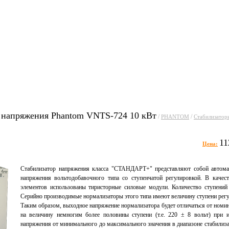
уги
Прайсы
Статьи
Фо
 напряжения Phantom VNTS-724 10 кВт
/
/
PHANTOM
Стабилизатор
11
Цена:
Стабилизатор напряжения класса "СТАНДАРТ+" представляют собой автома
напряжения вольтодобавочного типа со ступенчатой регулировкой. В каче
элементов использованы тиристорные силовые модули. Количество ступений 
Серийно производимые нормализаторы этого типа имеют величину ступени регу
Таким образом, выходное напряжение нормализатора будет отличаться от номин
на величину немногим более половины ступени (т.е. 220 ± 8 вольт) при 
напряжения от минимального до максимального значения в диапазоне стабилиза