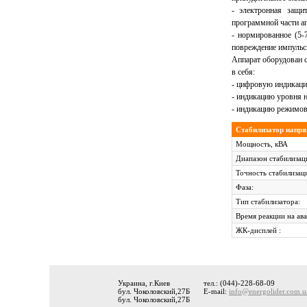
- электронная защи
программной части ап
- нормированное (5-
повреждение импульс
Аппарат оборудован с
в себя:
- цифровую индикаци
- индикацию уровня 
- индикацию режимов
Стабилизатор напря
Мощность, кВА
Диапазон стабилизац
Точность стабилизац
Фаза:
Тип стабилизатора:
Время реакции на ав
ЖК-дисплей :
Украина, г.Киев
тел.: (044)-228-68-09
бул. Чоколовский,27Б
E-mail:
info@energolider.com.u
бул. Чоколовский,27Б