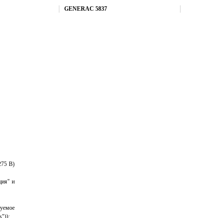
Купить
GENERAC 5837
275 В)
ция" и
руемое
"));