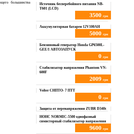
ющего большинства
Источник бесперебойного питания NB-
T601 (LCD)
3500
грн
Купить
Аккумуляторная батарея 12V100AH
5000
грн
Купить
Бензиновый генератор Honda GP6500L-
GEE/1 АВТОЗАПУСК
0
грн
Купить
Стабилизатор напряжения Phantom VN-
600F
2009
грн
Купить
Volter СНПТО- 7 ПТТ
0
грн
Купить
Защита от перенапряжения ZUBR D340t
НОНС NORMIC-5500 однофазный
симисторный стабилизатор напряжения
9600
грн