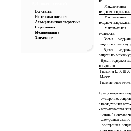
на:
Рубрикатор статей
Максимальная 
Все статьи
входном напряжении 
Источники питания
Максимальная 
Альтернативная энергетика
входном напряжении 
Справочник
Максимальная кр
Молниезащита
мощность:
Заземление
Время задержки 
защиты по нижнему 
Время задержки 
защиты по верхнему 
Время задержки вы
по уровню:
Габариты (Д X Ш X 
Масса:
Гарантия на изделие:
Предусмотрены след
- электронное защит
с последующим авто
- автоматическая защ
"транзит" в нижней ча
- электронная защита
- электронная защит
принудительное охлаж