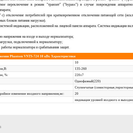
тное переключение в режим "транзит" ("bypass") в случае повреждения аппаратн
парата;
7 с) отключение потребителей при кратковременном отключении питающей сети (иск
ных блоков питания нагрузки).
истемой индикации, расположенной на лицевой панели аппарата. Система индикации вк
ю напряжения на входе и выходе нормализатора;
нагрузки, подключенной к нормализатору;
 работы нормализатора и срабатывания защит.
жения Phantom VNTS-724 10 кВт. Характеристики
10
ии,В:
135-260
ии, %:
220±7
Однофазный(220)
Ступенчатые (cимисторные,тиристорны
арийное изменение входного напряжения,мс:
20
индикация уровней входного и выходн
a