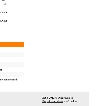
ой или
лючает
лючает
е)
ого напряжений
2009-2012 © Энерголидер
Разработка сайтов
– «Oznaka»