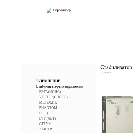
О компании
Каталог
Усл
Стабилизатор
Главная
Каталог продукции
ЗАЗЕМЛЕНИЕ
Стабилизаторы напряжения
РЭТА(НОНС)
VOLTER(СНПТО)
МЕРЕЖИК
PHANTOM
ГЕРЦ
LVT (ЛВТ)
СТРУМ
АМПЕР