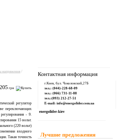
рум
Downloads
Контакты
/
ы напряжения
Контактная информация
г.Киев, бул. Чоколовский,27Б
205
грн
тел.: (044)-228-68-09
тел.: (066) 731-11-88
тел.:(093) 212-27-51
тический регулятор
E-mail: info@energolider.com.ua
стве переключающих
energolider-kiev
регулирования - 9.
лирования 15 вольт.
ального (220 вольт)
изменении входного
Лучшие предложения
ции. Такая точность