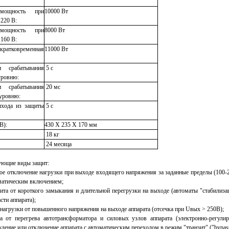
мощность при
10
000
Вт
220 В:
мощность при
80
00
Вт
160 В:
атковременная
11000 Вт
срабатывания
5 с
уровню:
срабатывания
20 мс
уровню:
хода из защиты
5 c
В):
430 X 235 X 170 мм
18 кг
24 месяца
ующие виды защит:
ное отключение нагрузки при выходе входящего напряжения за заданные пределы (100-
матическим включением;
ита от короткого замыкания и длительной перегрузки на выходе (автоматы "стабилиза
сти аппарата);
 нагрузки от повышенного напряжения на выходе аппарата (отсечка при Uвых > 250В);
а от перегрева автотрансформатора и силовых узлов аппарата (электронно-регули
дение или отключение аппарата с автоматическим переходом в режим "транзит" ("bypass