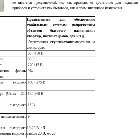
не является прецизионной, но, как правило, ее достаточно для подавля
приборов и устройств как бытового, так и промышленного назначения.
Предназначен для обеспечения
стабильным сетевым напряжением
объектов бытового назначения:
квартир, частных домов, дач и т.д.
Электронная
ступенчатая
коммутация на
симисторах
60 - 450 В
ти:
50 Гц
е:
220±15 В
ажения формы
0%
ия:
зон входных
100 - 275 В
ции (Uвых = 220
125-260 В
я выходного
15 В
 автоматического
9
ения выходного
10-20 В, с 5
онении входного
свыше 20 В, мс 20