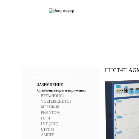
О компании
Каталог
Усл
ННСТ-FLAGM
Каталог продукции
ЗАЗЕМЛЕНИЕ
Стабилизаторы напряжения
РЭТА(НОНС)
VOLTER(СНПТО)
МЕРЕЖИК
PHANTOM
ГЕРЦ
LVT (ЛВТ)
СТРУМ
АМПЕР