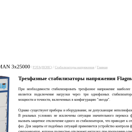
уги
Прайсы
Статьи
Фо
AN 3x25000
/
/
/
РЭТА(НОНС)
Стабилизаторы напряжения
Главная
Трехфазные стабилизаторы напряжения Flagm
При необходимости стабилизировать трехфазное напряжение наиболее
является подключение нагрузки через три однофазных стабилизатор
мощности и точности, включенных в конфигурацию "звезда".
Однако существуют приборы и оборудование, не допускающие неполнофаз
В реальных условиях не исключены ситуации значительного перекоса 
вызвать защитное отключение одного из стабилизаторов, что приводит к 
фаз. Для защиты от подобных ситуаций применяется устройство контроля 
синхронизатор, которое полностью отключает нагрузку при пропадании одно