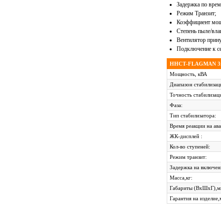
Задержка по врем
Режим Транзит;
Коэффициент мощ
Степень пыле/вл
Вентилятор прину
Подключение к се
ННСТ-FLAGMAN 3x2
Мощность, кВА
Диапазон стабилизац
Точность стабилизац
Фаза:
Тип стабилизатора:
Время реакции на ав
ЖК-дисплей :
Кол-во ступеней:
Режим транзит:
Задержка на включен
Масса,кг:
Габариты (ВхШхГ),м
Гарантия на изделие,