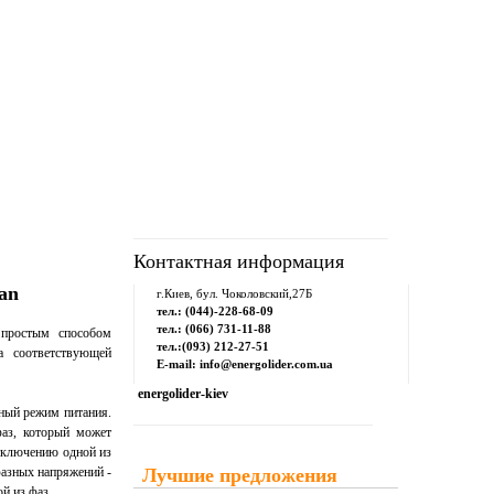
рум
Downloads
Контакты
Контактная информация
an
г.Киев, бул. Чоколовский,27Б
тел.: (044)-228-68-09
тел.: (066) 731-11-88
 простым способом
тел.:(093) 212-27-51
а соответствующей
E-mail: info@energolider.com.ua
energolider-kiev
ный режим питания.
фаз, который может
отключению одной из
фазных напряжений -
Лучшие предложения
й из фаз.