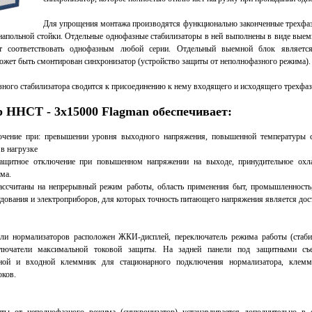
Для упрощения монтажа производятся функционально законченные трехфаз
напольной стойки. Отдельные однофазные стабилизаторы в ней выполнены в виде выем
т соответствовать однофазным любой серии. Отдельный выемной блок являетс
ожет быть смонтирован синхронизатор (устройство защиты от неполнофазного режима).
ного стабилизатора сводится к присоединению к нему входящего и исходящего трехфаз
 ННСТ - 3х15000 Flagman обеспечивает:
ние при: превышении уровня выходного напряжения, повышенной температуры с
в нагрузке
итное отключение при повышенном напряжении на выходе, принудительное охла
ма.
читаны на непрерывный режим работы, область применения быт, промышленность,
дования и электроприборов, для которых точность питающего напряжения является дос
 нормализаторов расположен ЖКИ-дисплей, переключатель режима работы (стабил
ключатели максимальной токовой защиты. На задней панели под защитными с
ной и входной клеммник для стационарного подключения нормализатора, клем
ков.