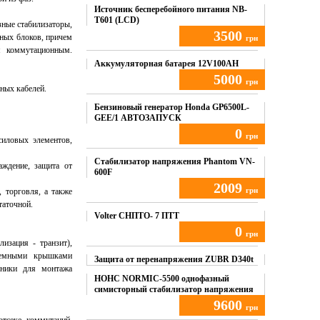
Источник бесперебойного питания NB-
T601 (LCD)
ные стабилизаторы,
3500
ных блоков, причем
грн
я коммутационным.
Купить
Аккумуляторная батарея 12V100AH
5000
грн
ных кабелей.
Купить
Бензиновый генератор Honda GP6500L-
GEE/1 АВТОЗАПУСК
0
грн
иловых элементов,
Купить
Стабилизатор напряжения Phantom VN-
ждение, защита от
600F
2009
грн
 торговля, а также
таточной.
Купить
Volter СНПТО- 7 ПТТ
0
грн
изация - транзит),
ъемными крышками
Купить
Защита от перенапряжения ZUBR D340t
мники для монтажа
НОНС NORMIC-5500 однофазный
симисторный стабилизатор напряжения
9600
грн