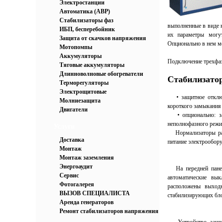
Электростанции
Автоматика (АВР)
Стабилизаторы фаз
выполненные в виде 
ИБП, бесперебойник
их параметры могу
Защита от скачков напряжения
Опционально в нем м
Мотопомпы
Аккумуляторы
Подключение трехфаз
Тяговые аккумуляторы
Длинноволновые обогреватели
Стабилизатор
Терморегуляторы
Электрощитовые
• защитное отключе
Молниезащита
короткого замыкания 
Двигатели
• опционально: защ
неполнофазного режи
Услуги
Нормализаторы расс
Доставка
питание электрообору
Монтаж
Монтаж заземления
Энергоаудит
На передней панели
Сервис
автоматические вы
Фотогалерея
расположены выход
ВЫЗОВ СПЕЦИАЛИСТА
стабилизирующих бло
Аренда генераторов
Ремонт стабилизаторов напряжения