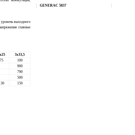
тсеке коммутаций,
Купить
GENERAC 5837
 уровень выходного
напряжения главные
x25
3x33,5
75
100
900
790
500
130
150