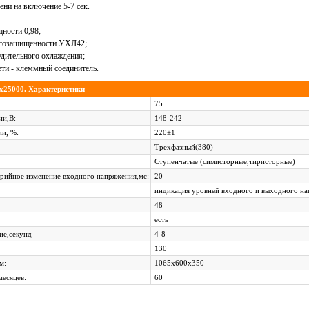
ени на включение 5-7 сек.
ности 0,98;
агозащищенности УХЛ42;
дительного охлаждения;
ти - клеммный соединитель.
5000. Характеристики
75
ии,В:
148-242
ии, %:
220±1
Трехфазный(380)
Ступенчатые (cимисторные,тиристорные)
арийное изменение входного напряжения,мс:
20
индикация уровней входного и выходного н
48
есть
ие,секунд
4-8
130
м:
1065x600x350
месяцев:
60