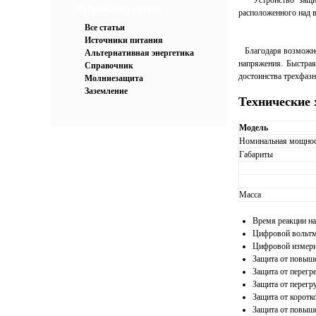
Устройство защиты 
Рубрикатор статей
расположенного над 
Все статьи
Источники питания
Благодаря возможнос
Альтернативная энергетика
напряжения. Быстрая
Справочник
достоинства трехфаз
Молниезащита
Заземление
Технические 
Модель
Номинальная мощнос
Габариты
Масса
Время реакции на
Цифровой вольтм
Цифровой измери
Защита от повыш
Защита от перегре
Защита от перегр
Защита от коротк
Защита от повыше