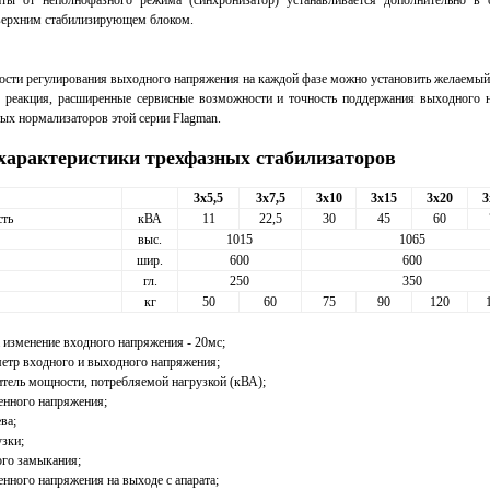
от неполнофазного режима (синхронизатор) устанавливается дополнительно в о
верхним стабилизирующем блоком.
ти регулирования выходного напряжения на каждой фазе можно установить желаемый
 реакция, расширенные сервисные возможности и точность поддержания выходного 
ных нормализаторов этой серии Flagman.
характеристики трехфазных стабилизаторов
3x5,5
3x7,5
3x10
3x15
3x20
3
ть
кВА
11
22,5
30
45
60
выс.
1015
1065
шир.
600
600
гл.
250
350
кг
50
60
75
90
120
 изменение входного напряжения - 20мс;
етр входного и выходного напряжения;
тель мощности, потребляемой нагрузкой (кВА);
енного напряжения;
ва;
узки;
ого замыкания;
нного напряжения на выходе с апарата;