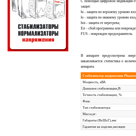
С помощью цифровой индикации от
защит:
hi - защита по верхнему уровню вх
lo - защита по нижнему уровню вх
hot - защита от перегрева;
Err - сбой программы или поврежде
FUS - поврежден предохранитель.
В аппарате предусмотрена энер
накапливается статистика о колич
аппарата.
Стабилизатор напряжения Phanto
Мощность, кВА
Диапазон стабилизации,В:
Точность стабилизации, %:
Фаза:
Тип стабилизатора:
Масса,кг:
Габариты (ВхШхГ),мм:
Гарантия на изделие,месяцев: