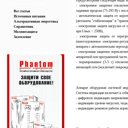
Предусмотрены следующие виды з
Рубрикатор статей
- электронное защитное отключе
заданные пределы (75-295 В) с по
Все статьи
- автоматическая защита от коро
Источники питания
(автоматы "стабилизация" и "транзи
Альтернативная энергетика
- электронная защита нагрузки от
Справочник
при Uвых > 250В);
Молниезащита
- электронная защита от перегр
Заземление
(многоуровневое электронно-регу
аппарата с автоматическим переходо
- электронная защитное переключен
аппаратной или программной части 
- нормированное (3-5 с) отключ
питающей сети (исключает поврежд
Аппарат оборудован системой инд
Система индикации включает в себя
- цифровую индикацию напряжения 
- индикацию уровня нагрузки, под
- индикацию режимов работы норма