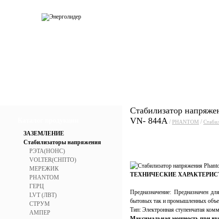
О компании
Каталог
Услуги
Прай
Стабилизатор напряже
VN- 844А
Каталог продукции
/
/
PHANTOM
Стаби
ЗАЗЕМЛЕНИЕ
Стабилизаторы напряжения
РЭТА(НОНС)
VOLTER(СНПТО)
МЕРЕЖИК
ТЕХНИЧЕСКИЕ ХАРАКТЕРИС
PHANTOM
ГЕРЦ
Предназначение: Предназначен дл
LVT (ЛВТ)
бытовых так и промышленных объе
СТРУМ
Тип: Электронная ступенчатая комм
АМПЕР
Максимальная мощность при вхо