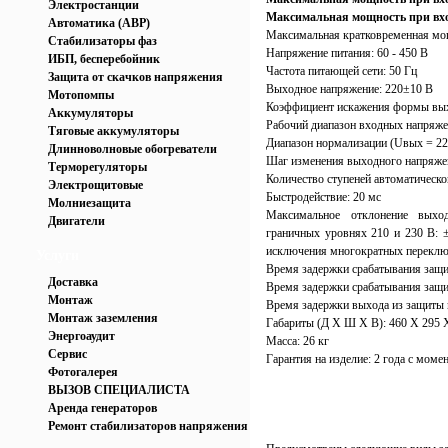
Электростанции
Максимальная мощность при вхо
Автоматика (АВР)
Максимальная кратковременная мо
Стабилизаторы фаз
Напряжение питания: 60 - 450 В
ИБП, бесперебойник
Частота питающей сети: 50 Гц
Защита от скачков напряжения
Выходное напряжение: 220±10 В
Мотопомпы
Коэффициент искажения формы вы
Аккумуляторы
Рабочий диапазон входных напряжен
Тяговые аккумуляторы
Диапазон нормализации (Uвых = 220
Длинноволновые обогреватели
Шаг изменения выходного напряже
Терморегуляторы
Количество ступеней автоматическо
Электрощитовые
Быстродействие: 20 мс
Молниезащита
Максимальное отклонение выхо
Двигатели
граничных уровнях 210 и 230 В: 
исключения многократных переключ
Услуги
Время задержки срабатывания защи
Доставка
Время задержки срабатывания защи
Монтаж
Время задержки выхода из защиты 
Монтаж заземления
Габариты (Д X Ш X В): 460 X 295 
Энергоаудит
Масса: 26 кг
Сервис
Гарантия на изделие: 2 года с моме
Фотогалерея
ВЫЗОВ СПЕЦИАЛИСТА
Аренда генераторов
Ремонт стабилизаторов напряжения