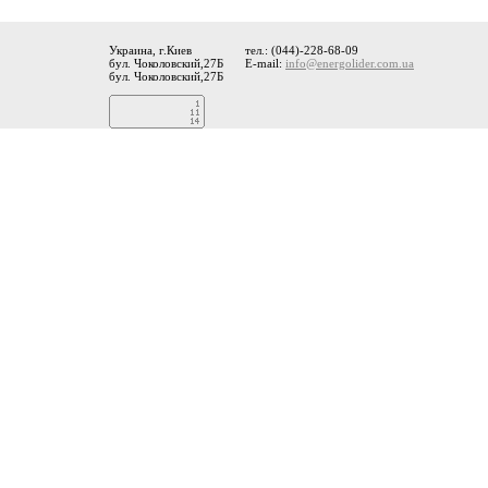
Украина, г.Киев
тел.: (044)-228-68-09
бул. Чоколовский,27Б
E-mail:
info@energolider.com.ua
бул. Чоколовский,27Б