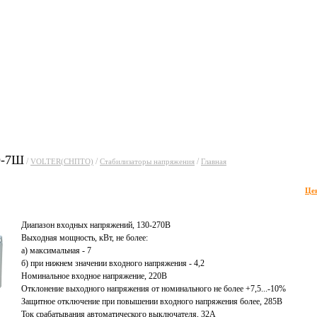
уги
Прайсы
Статьи
Фо
О-7Ш
/
/
/
VOLTER(СНПТО)
Стабилизаторы напряжения
Главная
Це
Диапазон входных напряжений, 130-270В
Выходная мощность, кВт, не более:
а) максимальная - 7
б) при нижнем значении входного напряжения - 4,2
Номинальное входное напряжение, 220В
Отклонение выходного напряжения от номинального не более +7,5...-10%
Защитное отключение при повышении входного напряжения более, 285В
Ток срабатывания автоматического выключателя, 32А