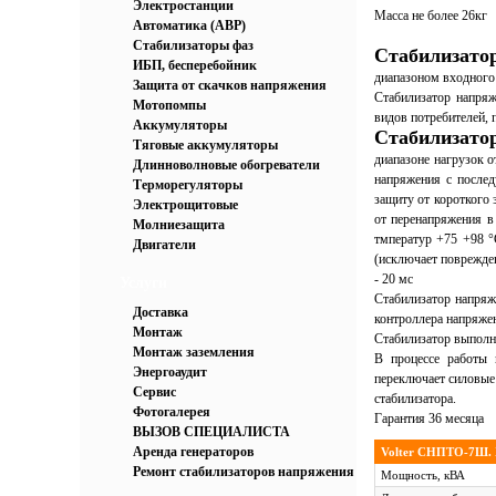
Электростанции
Масса не более 26кг
Автоматика (АВР)
Стабилизаторы фаз
Стабилизат
ИБП, бесперебойник
диапазоном входного 
Защита от скачков напряжения
Стабилизатор напряж
Мотопомпы
видов потребителей, 
Аккумуляторы
Стабилизатор
Тяговые аккумуляторы
диапазоне нагрузок 
Длинноволновые обогреватели
напряжения с после
Терморегуляторы
защиту от короткого 
Электрощитовые
от перенапряжения в
Молниезащита
тмператур +75 +98 °
Двигатели
(исключает поврежде
- 20 мс
Услуги
Стабилизатор напряж
Доставка
контроллера напряже
Монтаж
Стабилизатор выполне
Монтаж заземления
В процессе работы 
Энергоаудит
переключает силовые
Сервис
стабилизатора.
Фотогалерея
Гарантия 36 месяца
ВЫЗОВ СПЕЦИАЛИСТА
Аренда генераторов
Volter СНПТО-7Ш. 
Ремонт стабилизаторов напряжения
Мощность, кВА