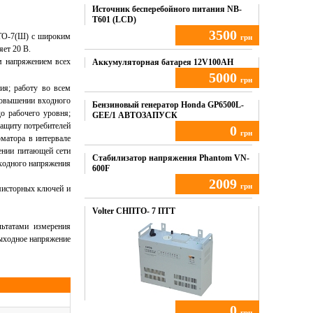
Источник бесперебойного питания NB-
T601 (LCD)
3500
ПТО-7(Ш) с широким
грн
яет 20 В.
м напряжением всех
Купить
Аккумуляторная батарея 12V100AH
5000
грн
я; работу во всем
 повышении входного
Купить
Бензиновый генератор Honda GP6500L-
о рабочего уровня;
GEE/1 АВТОЗАПУСК
защиту потребителей
0
грн
матора в интервале
ении питающей сети
Купить
Стабилизатор напряжения Phantom VN-
входного напряжения
600F
2009
грн
мисторных ключей и
Купить
Volter СНПТО- 7 ПТТ
льтатами измерения
ыходное напряжение
0
грн