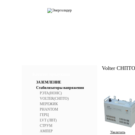
О компании
Каталог
Усл
Volter СНПТ
Каталог продукции
ЗАЗЕМЛЕНИЕ
Стабилизаторы напряжения
РЭТА(НОНС)
VOLTER(СНПТО)
МЕРЕЖИК
PHANTOM
ГЕРЦ
LVT (ЛВТ)
СТРУМ
АМПЕР
Увеличить