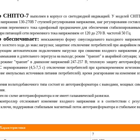
ор СНПТО-7
выполнен в корпусе со светодиодной индикацией. У моделей СН
напряжния 130-270В 7 ступеней регулирования напряжения, шаг регулирования составл
ения переменного тока однофазный предназначен для обеспечения стабилизированны
при питающей сети переменного тока напряжением от 120 до 270 В. частотой 50 Гц.
 обеспечивает:
неискаженную форму синусоидального выходного напряжени
от холстого хода до макс.нагрузки; защитное отключение потребителей при аварийном
дующим автоматичским подключнием нагрузки при снижении входного напряжения д
замыкания и длительного перегруза на выходе; режим "транзит" в аварийной ситуации; 
 режиме "транзит" в диапазоне напряжений 247-257 В; тепловую защиту автотрансфор
C нормированное (4,5-7,5 с) отключение потребителей при кратковременном исчезнов
ние импульсных источников питания потребителей). время реагирование на изменение 
ения вольтодобавочного типа состоит из автотрансформатора с выводами, мощных си
ния.
н по схеме автотрансформатора и не имеет гальванической развязки.
контроллер отслеживает изменение входного напряжения и в соответствии с резу
 ключи, поддерживая стабильным магнитный поток автотрансформатора и стабильное в
Характеристики
7