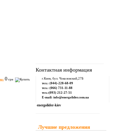
рум
Downloads
Контакты
Контактная информация
0
г.Киев, бул. Чоколовский,27Б
на:
грн
тел.: (044)-228-68-09
тел.: (066) 731-11-88
тел.:(093) 212-27-51
E-mail: info@energolider.com.ua
energolider-kiev
Лучшие предложения