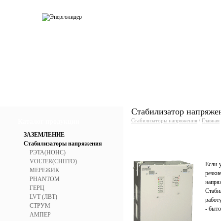
О компании
Каталог
Услуги
Прай
Стабилизатор напряже
/
Стабилизаторы напряжения
Главная
Каталог продукции
ЗАЗЕМЛЕНИЕ
Стабилизаторы напряжения
РЭТА(НОНС)
VOLTER(СНПТО)
Если 
МЕРЕЖИК
резки
PHANTOM
напря
ГЕРЦ
Стаби
LVT (ЛВТ)
работу
СТРУМ
- быто
АМПЕР