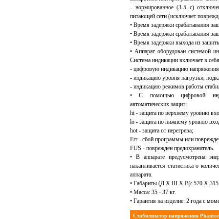
- нормированное (3-5 с) отключ
питающей сети (исключает поврежд
• Время задержки срабатывания за
• Время задержки срабатывания за
• Время задержки выхода из защиты
• Аппарат оборудован системой ин
Система индикации включает в себя
- цифровую индикацию напряжения 
- индикацию уровня нагрузки, подк
- индикацию режимов работы стабил
• С помощью цифровой индик
автоматических защит:
hi - защита по верхнему уровню вх
lo - защита по нижнему уровню вх
hot - защита от перегрева;
Err - сбой программы или поврежде
FUS - поврежден предохранитель.
• В аппарате предусмотрена эне
накапливается статистика о колич
аппарата.
• Габариты (Д X Ш X В): 570 X 315
• Масса: 35 - 37 кг.
• Гарантия на изделие: 2 года с мом
Стабилизатор напряжения Phanto