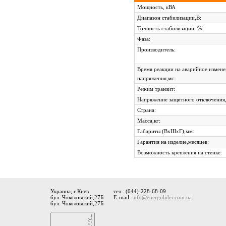
Мощность, кВА
Диапазон стабилизации,В:
Точность стабилизации, %:
Фаза:
Производитель:
Время реакции на аварийное измен
напряжения,мс:
Режим транзит:
Напряжение защитного отключения,
Страна:
Масса,кг:
Габариты (ВхШхГ),мм:
Гарантия на изделие,месяцев:
Возможность крепления на стенке:
Украина, г.Киев
тел.: (044)-228-68-09
бул. Чоколовский,27Б
E-mail:
info@energolider.com.ua
бул. Чоколовский,27Б