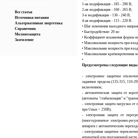
Рубрикатор статей
1-ая модификация - 185 - 290 В;
2-ая модификация - 160 - 265 В;
Все статьи
3-я модификация - 136 - 240 В;
Источники питания
4-ая модификация - 115 - 220 В.
Альтернативная энергетика
• Шаг изменения выходного напряже
Справочник
• Быстродействие: 20 мс
Молниезащита
• Коэффициент искажения формы в
Заземление
• Максимальная мощность при вход
• Максимальная мощность при вход
• Максимальная кратковременная м
•
Предусмотрены следующие виды
- электронное защитное отключе
заданные пределы (135-315; 110-2
включением;
- автоматическая защита от коро
(автоматы "стабилизация" и "транзи
- электронная защита нагрузки от
при Uвых > 250В);
- электронная защита от перегр
(многоуровневое электронно-регу
аппарата с автоматическим переходо
- электронная защитное переключен
аппаратной или программной части 