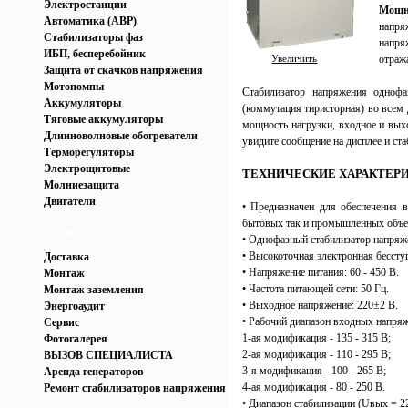
Электростанции
Мощно
Автоматика (АВР)
напря
Стабилизаторы фаз
напр
ИБП, бесперебойник
Увеличить
отража
Защита от скачков напряжения
Мотопомпы
Стабилизатор напряжения однофа
Аккумуляторы
(коммутация тиристорная) во всем
Тяговые аккумуляторы
мощность нагрузки, входное и вых
Длинноволновые обогреватели
увидите сообщение на дисплее и ст
Терморегуляторы
Электрощитовые
ТЕХНИЧЕСКИЕ ХАРАКТЕР
Молниезащита
Двигатели
• Предназначен для обеспечения
бытовых так и промышленных объе
Услуги
• Однофазный стабилизатор напряж
• Высокоточная электронная бессту
Доставка
• Напряжение питания: 60 - 450 В.
Монтаж
• Частота питающей сети: 50 Гц.
Монтаж заземления
• Выходное напряжение: 220±2 В.
Энергоаудит
• Рабочий диапазон входных напря
Сервис
1-ая модификация - 135 - 315 В;
Фотогалерея
2-ая модификация - 110 - 295 В;
ВЫЗОВ СПЕЦИАЛИСТА
3-я модификация - 100 - 265 В;
Аренда генераторов
4-ая модификация - 80 - 250 В.
Ремонт стабилизаторов напряжения
• Диапазон стабилизации (Uвых = 22