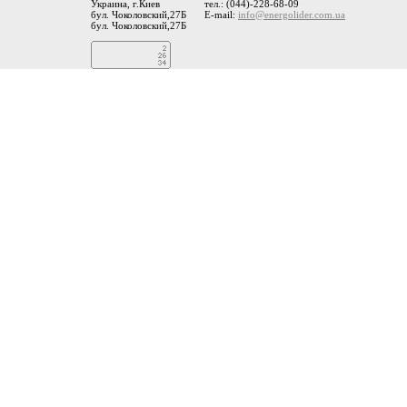
Украина, г.Киев
тел.: (044)-228-68-09
бул. Чоколовский,27Б
E-mail:
info@energolider.com.ua
бул. Чоколовский,27Б