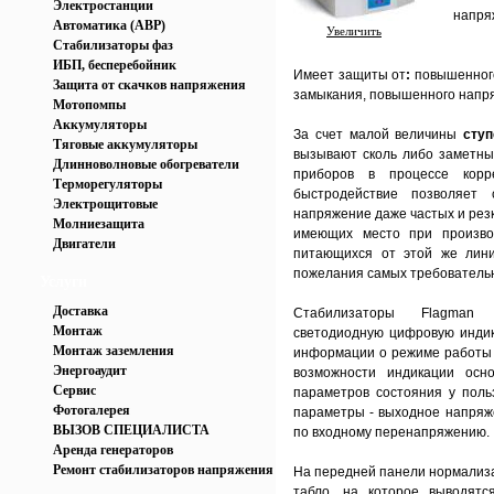
Электростанции
напря
Автоматика (АВР)
Увеличить
Стабилизаторы фаз
ИБП, бесперебойник
Имеет защиты от
:
повышенного 
Защита от скачков напряжения
замыкания, повышенного напря
Мотопомпы
Аккумуляторы
За счет малой величины
ступ
Тяговые аккумуляторы
вызывают сколь либо заметны
Длинноволновые обогреватели
приборов в процессе корр
Терморегуляторы
быстродействие позволяет
Электрощитовые
напряжение даже частых и рез
Молниезащита
имеющих место при производ
Двигатели
питающихся от этой же лини
пожелания самых требовательн
Услуги
Доставка
Стабилизаторы Flagman 
Монтаж
светодиодную цифровую инди
Монтаж заземления
информации о режиме работы 
Энергоаудит
возможности индикации осн
Сервис
параметров состояния у поль
Фотогалерея
параметры - выходное напряж
ВЫЗОВ СПЕЦИАЛИСТА
по входному перенапряжению.
Аренда генераторов
Ремонт стабилизаторов напряжения
На передней панели нормали
табло, на которое выводятс