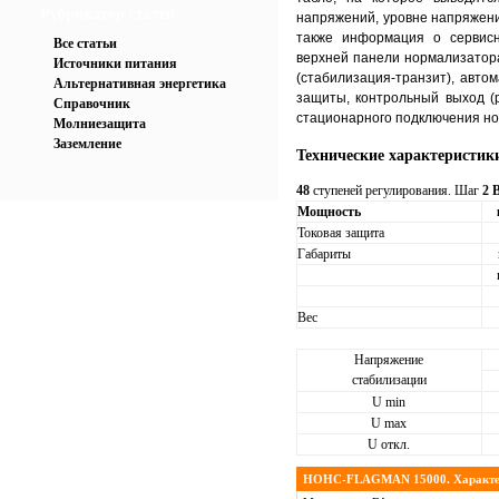
Рубрикатор статей
напряжений, уровне напряжени
также информация о сервисн
Все статьи
верхней панели нормализатор
Источники питания
(стабилизация-транзит), авто
Альтернативная энергетика
защиты, контрольный выход (р
Справочник
стационарного подключения н
Молниезащита
Заземление
Технические характеристик
48
ступеней регулирования. Шаг
2 
Мощность
Токовая защита
Габариты
Вес
Напряжение
стабилизации
U min
U max
U откл.
НОНС-FLAGMAN 15000. Характе