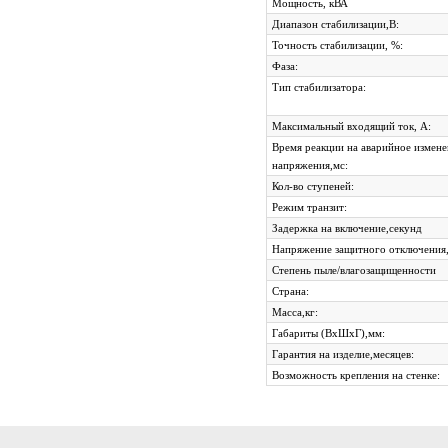
Мощность, кВА
Диапазон стабилизации,В:
Точность стабилизации, %:
Фаза:
Тип стабилизатора:
Максимальный входящий ток, А:
Время реакции на аварийное измен
напряжения,мс:
Кол-во ступеней:
Режим транзит:
Задержка на включение,секунд
Напряжение защитного отключения,
Степень пыле/влагозащищенности
Страна:
Масса,кг:
Габариты (ВхШхГ),мм:
Гарантия на изделие,месяцев:
Возможность крепления на стенке: