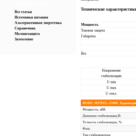
Рубрикатор статей
Технические характеристики
Все статьи
Источники питания
Альтернативная энергетика
Мощность
Справочник
Токовая защита
Молниезащита
Габариты
Заземление
Вес
Напряжение
стабилизации
U min
U max
U откл.
HOHC-SHTEEL-25000. Характери
Мощность, кВА
Диапазон стабилизации,В:
Точность стабилизации, %:
Фаза:
Тип стабилизатора: