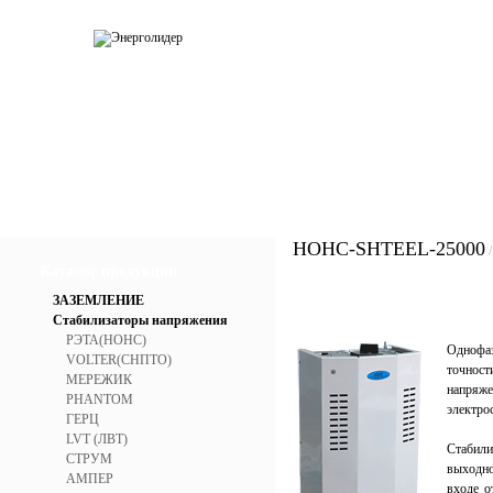
О компании
Каталог
Услуги
Прай
HOHC-SHTEEL-25000
Каталог продукции
ЗАЗЕМЛЕНИЕ
Стабилизаторы напряжения
РЭТА(НОНС)
Однофаз
VOLTER(СНПТО)
точнос
МЕРЕЖИК
напря
PHANTOM
электро
ГЕРЦ
LVT (ЛВТ)
Стабили
СТРУМ
выходно
АМПЕР
входе о