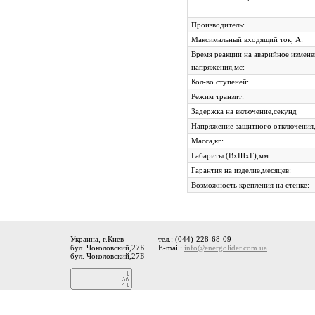
Производитель:
Максимальный входящий ток, А:
Время реакции на аварийное измен
напряжения,мс:
Кол-во ступеней:
Режим транзит:
Задержка на включение,секунд
Напряжение защитного отключения,
Масса,кг:
Габариты (ВхШхГ),мм:
Гарантия на изделие,месяцев:
Возможность крепления на стенке:
Украина, г.Киев
тел.: (044)-228-68-09
бул. Чоколовский,27Б
E-mail:
info@energolider.com.ua
бул. Чоколовский,27Б