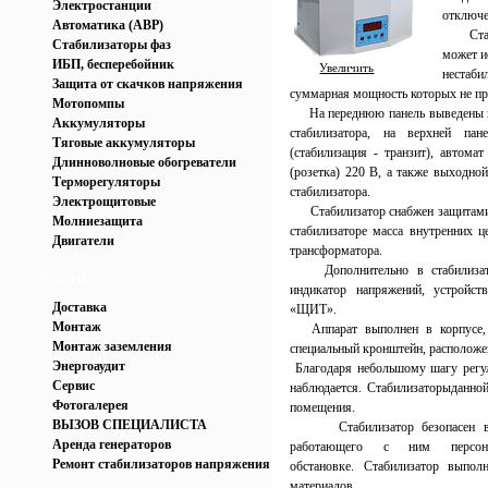
Электростанции
отключе
Автоматика (АВР)
Стабил
Стабилизаторы фаз
может и
ИБП, бесперебойник
Увеличить
нестаби
Защита от скачков напряжения
суммарная мощность которых не п
Мотопомпы
На переднюю панель выведены ин
Аккумуляторы
стабилизатора, на верхней па
Тяговые аккумуляторы
(стабилизация - транзит), автом
Длинноволновые обогреватели
(розетка) 220 В, а также выходно
Терморегуляторы
стабилизатора.
Электрощитовые
Стабилизатор снабжен защитами от
Молниезащита
стабилизаторе масса внутренних ц
Двигатели
трансформатора.
Дополнительно в стабилизато
Услуги
индикатор напряжений, устройс
Доставка
«ЩИТ».
Монтаж
Аппарат выполнен в корпусе, п
Монтаж заземления
специальный кронштейн, расположен
Энергоаудит
Благодаря небольшому шагу регул
Сервис
наблюдается. Стабилизаторыданно
Фотогалерея
помещения.
ВЫЗОВ СПЕЦИАЛИСТА
Стабилизатор безопасен
Аренда генераторов
работающего с ним перс
Ремонт стабилизаторов напряжения
обстановке. Стабилизатор выпо
материалов.