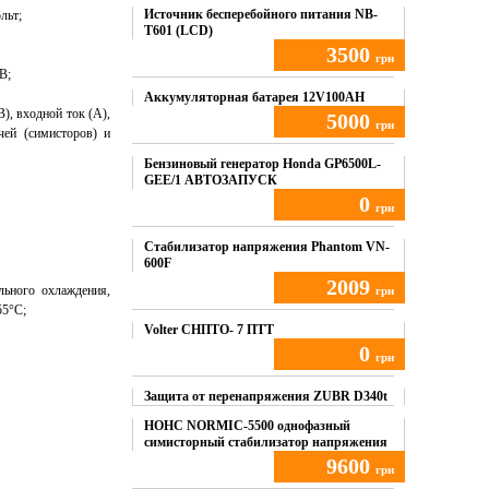
Источник бесперебойного питания NB-
льт;
T601 (LCD)
3500
грн
B;
Купить
Аккумуляторная батарея 12V100AH
), входной ток (А),
5000
грн
чей (симисторов) и
Купить
Бензиновый генератор Honda GP6500L-
GEE/1 АВТОЗАПУСК
0
грн
Купить
Стабилизатор напряжения Phantom VN-
600F
2009
льного охлаждения,
грн
55°C;
Купить
Volter СНПТО- 7 ПТТ
0
грн
Купить
Защита от перенапряжения ZUBR D340t
НОНС NORMIC-5500 однофазный
симисторный стабилизатор напряжения
9600
грн