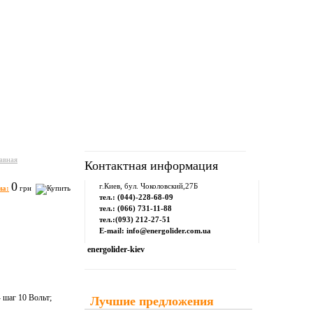
рум
Downloads
Контакты
авная
Контактная информация
0
г.Киев, бул. Чоколовский,27Б
на:
грн
тел.: (044)-228-68-09
тел.: (066) 731-11-88
тел.:(093) 212-27-51
E-mail: info@energolider.com.ua
energolider-kiev
 шаг 10 Вольт;
Лучшие предложения