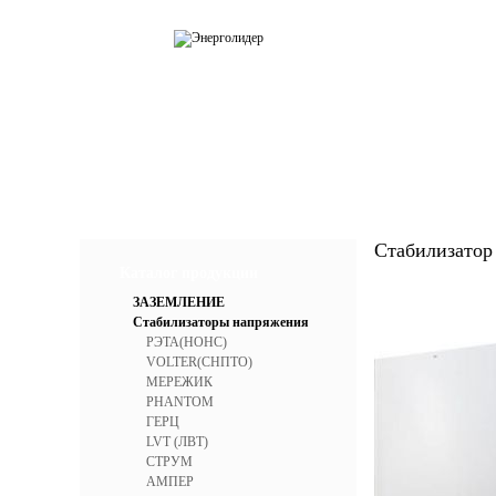
О компании
Каталог
Усл
Стабилизатор
Каталог продукции
ЗАЗЕМЛЕНИЕ
Стабилизаторы напряжения
РЭТА(НОНС)
VOLTER(СНПТО)
МЕРЕЖИК
PHANTOM
ГЕРЦ
LVT (ЛВТ)
СТРУМ
АМПЕР