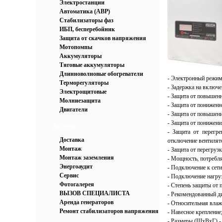
Электростанции
Автоматика (АВР)
Стабилизаторы фаз
ИБП, бесперебойник
Защита от скачков напряжения
Мотопомпы
Аккумуляторы
Тяговые аккумуляторы
Длинноволновые обогреватели
- Электронный режим
Терморегуляторы
- Задержка на включен
Электрощитовые
- Защита от повышенн
Молниезащита
- Защита от пониженн
Двигатели
- Защита от повышени
- Защита от понижени
Услуги
- Защита от перегре
Доставка
отключение вентилято
Монтаж
- Защита от перегруз
Монтаж заземления
- Мощность, потребля
Энергоаудит
- Подключение к сет
Сервис
- Подключение нагру
Фотогалерея
- Степень защиты от 
ВЫЗОВ СПЕЦИАЛИСТА
- Рекомендованный ди
Аренда генераторов
- Относительная влажн
Ремонт стабилизаторов напряжения
- Навесное крепление
- Размеры (ШxВxГ) -