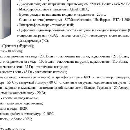
- Диапазон входного напряжения, при выходном 220±4% Вольт - 145-265 Во
- Микропроцессорное управление - Atmel, США;
- Время реакции на изменение входного напряжения - 20 мс;
- Силовые ключи (симисторы) - STMicroelectronics, Швейцария - BTA41-800
- Тип трансформатора - тороидальный;
- Цифровой индикатор режимов работы - входное и выходное напряжение (В
мощность нагрузки (кВА), частота сети (Гц), температура силовых клю
трансформатора (°C);
 «Транзит» («Bypass»);
ие - 10 секунд;
ого напряжения на входе - 285 Вольт - отключение нагрузки, подключение - 275 Вольт;
ого напряжения на входе - 100 Вольт - отключение нагрузки, подключение - 110 Вольт;
я частоты сети - 65 Гц - отключение нагрузки;
я частоты сети - 45 Гц - отключение нагрузки;
ва силовых ключей (тиристоров) и трансформатора - 60°C - вентилятор принудите
ра - 55°C (с задержкой 7 минут); 80°C - отключение нагрузки, подключение нагрузки - 
ки и короткого замыкания - автоматический выключатель Siemens, Германия - 25 Ампер;
емая на холостом ходу - 20 Вт;
и - клеммное подключение;
зки - клеммное подключение;
пыли и воды - IP20;
апазон рабочих температур - 0-40°C
ость, не более - 80%;
;
 255x460x150 мм;