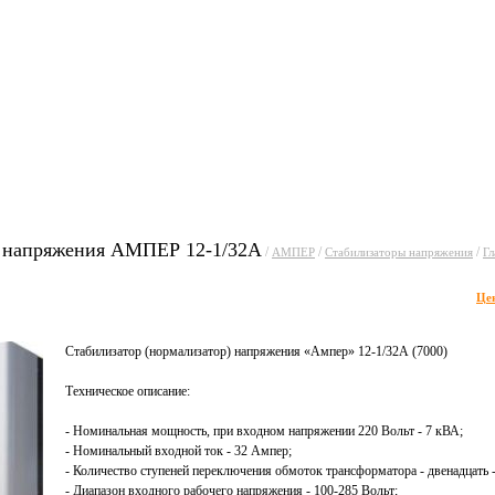
уги
Прайсы
Статьи
Фо
 напряжения АМПЕР 12-1/32А
/
/
/
АМПЕР
Стабилизаторы напряжения
Гл
Це
Стабилизатор (нормализатор) напряжения «Ампер» 12-1/32А (7000)
Техническое описание:
- Номинальная мощность, при входном напряжении 220 Вольт - 7 кВА;
- Номинальный входной ток - 32 Ампер;
- Количество ступеней переключения обмоток трансформатора - двенадцать -
- Диапазон входного рабочего напряжения - 100-285 Вольт;