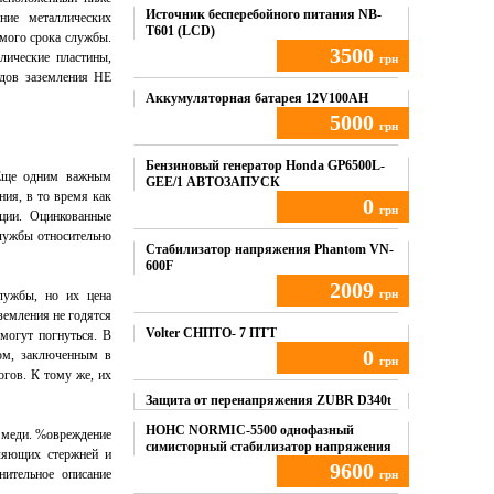
Источник бесперебойного питания NB-
ние металлических
T601 (LCD)
емого срока службы.
3500
лические пластины,
грн
одов заземления НЕ
Купить
Аккумуляторная батарея 12V100AH
5000
грн
Купить
Бензиновый генератор Honda GP6500L-
 Еще одним важным
GEE/1 АВТОЗАПУСК
ния, в то время как
0
грн
ации. Оцинкованные
лужбы относительно
Купить
Стабилизатор напряжения Phantom VN-
600F
2009
грн
лужбы, но их цена
земления не годятся
Купить
Volter СНПТО- 7 ПТТ
могут погнуться. В
0
ком, заключенным в
грн
огов. К тому же, их
Купить
Защита от перенапряжения ZUBR D340t
НОНС NORMIC-5500 однофазный
з меди. %овреждение
симисторный стабилизатор напряжения
мляющих стержней и
9600
нительное описание
грн