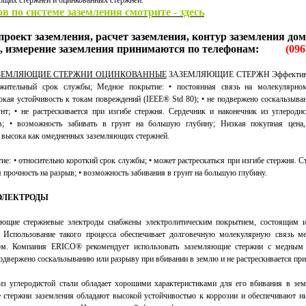
щих стержней и оцинкованных стержней.
в по системе заземления смотрите - здесь
проект заземления, расчет заземления, контур заземления до
, измерение заземления принимаются по телефонам:
(096
ЗЕМЛЯЮЩИЕ СТЕРЖНИ ОЦИНКОВАННЫЕ
ЗАЗЕМЛЯЮЩИЕ СТЕРЖН Эффективный
жительный срок службы; Медное покрытие: • постоянная связь на молекулярном
сокая устойчивость к токам повреждений (IEEE® Std 80); • не подвержено соскальзыв
нт; • не растрескивается при изгибе стержня. Сердечник и наконечник из углеродис
в; • возможность забивать в грунт на большую глубину; Низкая покупная цена,
к высока как омедненных заземляющих стержней.
е: • относительно короткий срок службы; • может растрескаться при изгибе стержня. С
я прочность на разрыв; • возможность забивания в грунт на большую глубину.
ЭЛЕКТРОДЫ
ющие стержневые электроды снабжены электролитическим покрытием, состоящим и
. Использование такого процесса обеспечивает долговечную молекулярную связь 
ом. Компания ERICO® рекомендует использовать заземляющие стержни с медным
подвержено соскальзыванию или разрыву при вбивании в землю и не растрескивается при
з углеродистой стали обладает хорошими характеристиками для его вбивания в зе
 стержни заземления обладают высокой устойчивостью к коррозии и обеспечивают ни