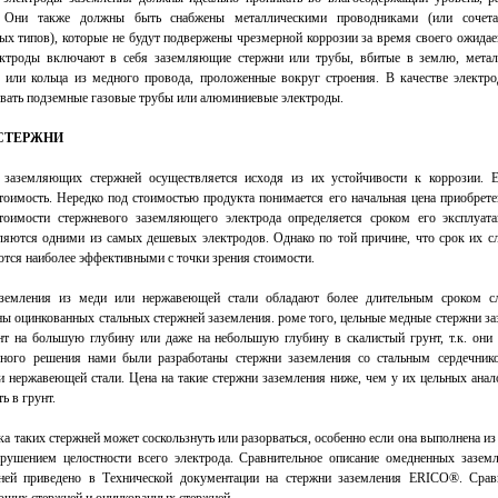
. Они также должны быть снабжены металлическими проводниками (или сочета
ых типов), которые не будут подвержены чрезмерной коррозии за время своего ожида
ектроды включают в себя заземляющие стержни или трубы, вбитые в землю, метал
 или кольца из медного провода, проложенные вокруг строения. В качестве электр
овать подземные газовые трубы или алюминиевые электроды.
СТЕРЖНИ
 заземляющих стержней осуществляется исходя из их устойчивости к коррозии.
тоимость. Нередко под стоимостью продукта понимается его начальная цена приобрете
стоимости стержневого заземляющего электрода определяется сроком его эксплуат
ляются одними из самых дешевых электродов. Однако по той причине, что срок их с
ются наиболее эффективными с точки зрения стоимости.
земления из меди или нержавеющей стали обладают более длительным сроком с
ы оцинкованных стальных стержней заземления. роме того, цельные медные стержни за
нт на большую глубину или даже на небольшую глубину в скалистый грунт, т.к. они 
сного решения нами были разработаны стержни заземления со стальным сердечни
и нержавеющей стали. Цена на такие стержни заземления ниже, чем у их цельных анал
ь в грунт.
ка таких стержней может соскользнуть или разорваться, особенно если она выполнена и
арушением целостности всего электрода. Сравнительное описание омедненных зазе
ней приведено в Технической документации на стержни заземления ERICO®. Срав