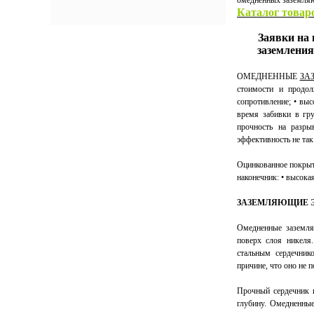
омедненных заземляю
Каталог товаро
Заявки на 
заземления
ОМЕДНЕННЫЕ
ЗА
стоимости и продол
сопротивление; • вы
время забивки в гру
прочность на разры
эффективность не та
Оцинкованное покрыти
наконечник: • высока
ЗАЗЕМЛЯЮЩИЕ 
Омедненные заземля
поверх слоя никеля
стальным сердечник
причине, что оно не 
Прочный сердечник и
глубину. Омедненные