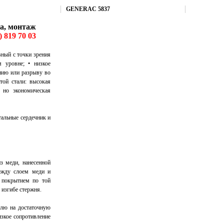
Купить
GENERAC 5837
ма, монтаж
) 819 70 03
 с точки зрения
 уровне; • низкое
анию или разрыву во
той стали: высокая
 но экономическая
тальные сердечник и
з меди, нанесенной
между слоем меди и
 покрытием по той
 изгибе стержня.
млю на достаточную
зкое сопротивление