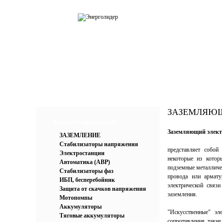
О компании
Каталог
Усл
ЗАЗЕМЛЯЮ
Каталог продукции
Заземляющий элект
ЗАЗЕМЛЕНИЕ
Стабилизаторы напряжения
представляет собой
Электростанции
некоторые из котор
Автоматика (АВР)
подземные металличе
Стабилизаторы фаз
провода или армату
ИБП, бесперебойник
электрической связ
Защита от скачков напряжения
заземления.
Мотопомпы
Аккумуляторы
"Искусственные" эл
Тяговые аккумуляторы
сопротивления таки