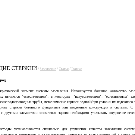
уги
Прайсы
Статьи
Фо
ЩИЕ СТЕРЖНИ
/
/
/
Заземление
Статьи
Главная
род
 критический элемент системы заземления. Используется большое количество раз
ых являются "естественными", а некоторые -"искусственными". "естественным" эл
ские водопроводные трубы, металлические каркасы зданий (при условии их надежного 
рные стержни бетонного фундамента или подземные конструкции и системы. С 
и с другими элементами заземления здания необходимо учитывать соединение есте
ектроды устанавливаются специально для улучшения качества заземления систе
е электроды заземления должны идеально проникать во влагосодержащий уровень, 