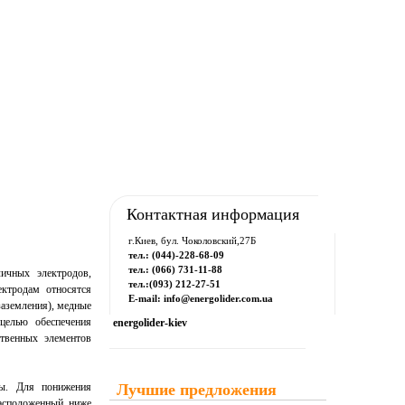
рум
Downloads
Контакты
Контактная информация
г.Киев, бул. Чоколовский,27Б
тел.: (044)-228-68-09
тел.: (066) 731-11-88
личных электродов,
тел.:(093) 212-27-51
ектродам относятся
E-mail: info@energolider.com.ua
заземления), медные
целью обеспечения
energolider-kiev
ственных элементов
мы. Для понижения
Лучшие предложения
расположенный ниже