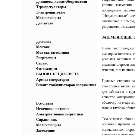
Длинноволновые обогреватели
уровня заземления
Терморегуляторы
проводников различн
Электрощитовые
"Искусственные" эл
Молниезащита
закопанные в землю,
Двигатели
разрешается использ
Услуги
ЗАЗЕМЛЯЮЩИЕ 
Доставка
Монтаж
Очень часто подбор
Монтаж заземления
фактором является с
Энергоаудит
реальная величина 
Сервис
стальные стержни яв
Фотогалерея
невелик, они не явля
ВЫЗОВ СПЕЦИАЛИСТА
Аренда генераторов
Цельные стержни за
Ремонт стабилизаторов напряжения
значительно выше цен
для забивания в гру
Рубрикатор статей
качестве компромис
оболочку из меди ил
Все статьи
можно глубоко вбиват
Источники питания
Альтернативная энергетика
Тем не менее, оболоч
Справочник
оболочки чревато н
Молниезащита
оцинкованных стерж
Заземление