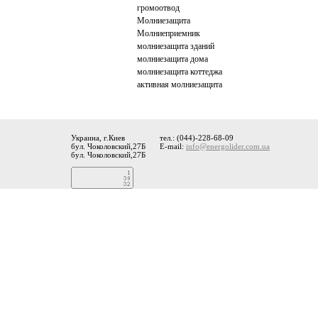
громоотвод
Молниезащита
Молниеприемник
молниезащита зданий
молниезащита дома
молниезащита коттеджа
активная молниезащита
Украина, г.Киев
тел.: (044)-228-68-09
бул. Чоколовский,27Б
E-mail:
info@energolider.com.ua
бул. Чоколовский,27Б