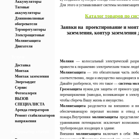
Аккумуляторы
Для этого и устанавливают системы молниезащит
Тяговые
аккумуляторы
Каталог товаров по сис
Длинноволновые
обогреватели
Заявки на проектирование и монт
Терморегуляторы
заземления, контур заземления
Электрощитовые
Молниезащита
Двигатели
Услуги
Молния
— колоссальный электрический разря
Доставка
привести к поражению электрическим током люде
Монтаж
Молниезащита
— это обязательная часть любо
Монтаж заземления
соответственно, люди и имущество находящиеся в
Энергоаудит
Давайте разберемся, что это такое —
система мо
Сервис
Грозозащита
нужна для защиты от прямого удара
Фотогалерея
перенапряжения (наводки, возникающие в электр
ВЫЗОВ
чтобы сберечь Вашу жизнь и имущество.
СПЕЦИАЛИСТА
Молниезащита
разделяется на внешнюю и в
Аренда генераторов
обеспечивающую перехват молнии и отвод 
Ремонт стабилизаторов
пожара.Внутренняя
молниезащиты
представляе
напряжения
уравнивания потенциалов: исключает возможнос
трубопроводах входящих в здание.
Рубрикатор статей
Внешняя
молниезащита
включает в себя:
Мо