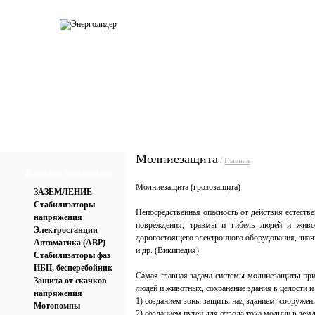
О компании
Каталог
Услуги
Прай
Молниезащита
/
Главная
Каталог продукции
Молниезащита (грозозащита)
ЗАЗЕМЛЕНИЕ
Стабилизаторы
Непосредственная опасность от действия естеств
напряжения
повреждения, травмы и гибель людей и живот
Электростанции
дорогостоящего электронного оборудования, знач
Автоматика (АВР)
и др. (Википедия)
Стабилизаторы фаз
ИБП, бесперебойник
Самая главная задача системы молниезащиты при 
Защита от скачков
людей и животных, сохранение здания в целости и
напряжения
1) созданием зоны защиты над зданием, сооружен
Мотопомпы
2) созданием путей для отвода тока молнии в земл