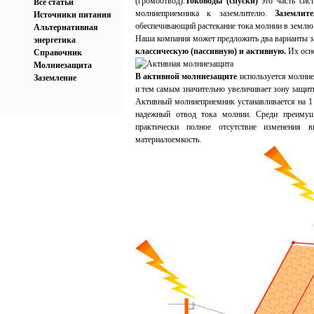
(громоотвод).
Тоководы (спуски)
это часть сис
Все статьи
молниеприемника к заземлителю.
Заземлите
Источники питания
обеспечивающий растекание тока молнии в землю
Альтернативная
Наша компания может предложить два варианты 
энергетика
классическую (пассивную) и активную.
Их осно
Справочник
Молниезащита
В активной молниезащите
используется молние
Заземление
и тем самым значительно увеличивает зону защит
Активный молниеприемник устанавливается на 1 
надежный отвод тока молнии. Среди преиму
практически полное отсутствие изменения
материалоемкость.