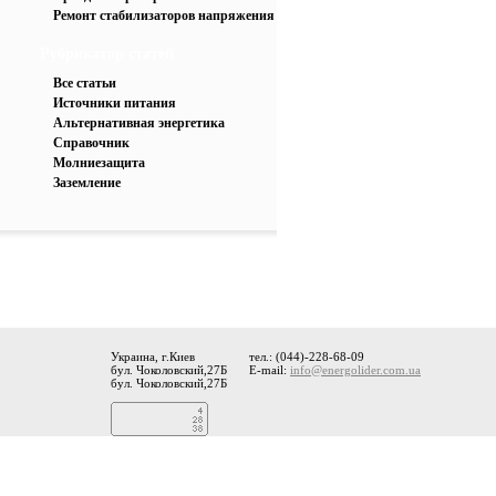
Ремонт стабилизаторов напряжения
Рубрикатор статей
Все статьи
Источники питания
Альтернативная энергетика
Справочник
Молниезащита
Заземление
Украина, г.Киев
тел.: (044)-228-68-09
бул. Чоколовский,27Б
E-mail:
info@energolider.com.ua
бул. Чоколовский,27Б