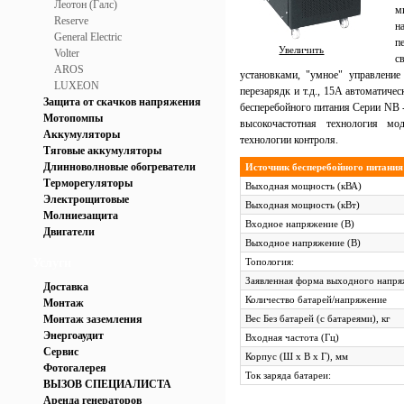
Леотон (Галс)
м
Reserve
н
General Electric
п
Увеличить
Volter
с
AROS
установками, "умное" управление
LUXEON
перезарядк и т.д., 15A автоматичес
Защита от скачков напряжения
бесперебойного питания Серии NB 
Мотопомпы
высокочастотная технология м
Аккумуляторы
технологии контроля.
Тяговые аккумуляторы
Длинноволновые обогреватели
Источник бесперебойного питани
Терморегуляторы
Выходная мощность (кВА)
Электрощитовые
Выходная мощность (кВт)
Молниезащита
Входное напряжение (В)
Двигатели
Выходное напряжение (В)
Услуги
Топология:
Заявленная форма выходного напр
Доставка
Количество батарей/напряжение
Монтаж
Монтаж заземления
Вес Без батарей (с батареями), кг
Энергоаудит
Входная частота (Гц)
Сервис
Корпус (Ш х В х Г), мм
Фотогалерея
Ток заряда батареи:
ВЫЗОВ СПЕЦИАЛИСТА
Аренда генераторов