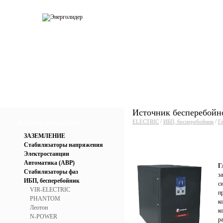
О компании
Каталог
Услуги
Прай
Источник бесперебойн
/
/
ELECTRIC
ИБП, бесперебойник
Г
Каталог продукции
ЗАЗЕМЛЕНИЕ
Стабилизаторы напряжения
Электростанции
Автоматика (АВР)
Г
Стабилизаторы фаз
з
ИБП, бесперебойник
с
VIR-ELECTRIC
п
PHANTOM
к
Леотон
к
N-POWER
р