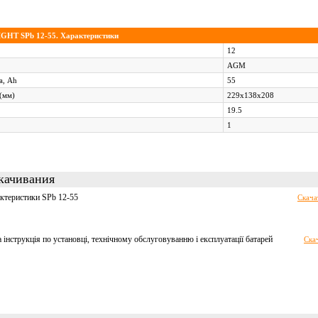
GHT SPb 12-55. Характеристики
12
AGM
а, Ah
55
(мм)
229x138x208
19.5
1
качивания
ктеристики SPb 12-55
Скача
а інструкція по установці, технічному обслуговуванню і експлуатації батарей
Ска