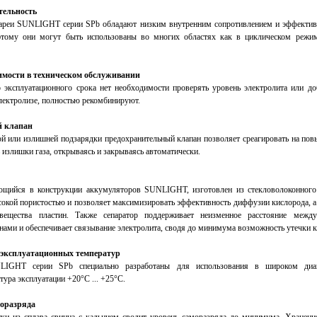
тельность
ареи SUNLIGHT серии SPb обладают низким внутренним сопротивлением и эффекти
 этому они могут быть использованы во многих областях как в циклическом режи
имости в техническом обслуживании
 эксплуатационного срока нет необходимости проверять уровень электролита или доб
ектролизе, полностью рекомбинируют.
й клапан
ой или излишней подзарядки предохранительный клапан позволяет среагировать на по
 излишки газа, открываясь и закрываясь автоматически.
ующийся в конструкции аккумуляторов SUNLIGHT, изготовлен из стекловолоконног
сокой пористостью и позволяет максимизировать эффективность диффузии кислорода, а
вещества пластин. Также сепаратор поддерживает неизменное расстояние межд
нами и обеспечивает связывание электролита, сводя до минимума возможность утечки 
эксплуатационных температур
IGHT серии SPb специально разработаны для использования в широком диапа
ура эксплуатации +20°С ... +25°С.
моразряда