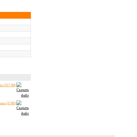
ть (217 Кб)
чать (3 Мб)