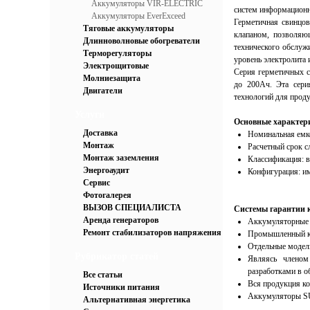
Аккумуляторы VIR-ELECTRIC
систем информационн
Аккумуляторы EverExceed
Герметичная свинцов
Тяговые аккумуляторы
клапаном, позволяющ
Длинноволновые обогреватели
технического обслуж
Терморегуляторы
уровень электролита 
Электрощитовые
Серия герметичных с
Молниезащита
до 200Ач. Эта сери
Двигатели
технологий для прод
Услуги
Основные характер
Доставка
Номинальная емко
Монтаж
Расчетный срок с
Монтаж заземления
Классификация: 
Энергоаудит
Конфигурация: и
Сервис
Фотогалерея
ВЫЗОВ СПЕЦИАЛИСТА
Системы гарантии 
Аренда генераторов
Аккумуляторные 
Ремонт стабилизаторов напряжения
Промышленный ко
Отдельные модел
Рубрикатор статей
Являясь члено
разработками в о
Все статьи
Вся продукция ко
Источники питания
Аккумуляторы SU
Альтернативная энергетика