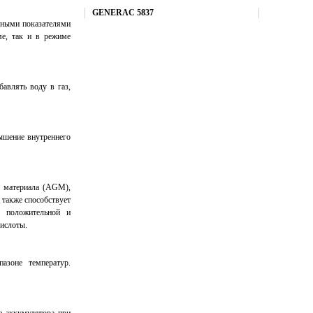
Купить
GENERAC 5837
вными показателями
ме, так и в режиме
авлять воду в газ,
вышение внутреннего
о материала (AGM),
 также способствует
у положительной и
кислоты.
зоне температур.