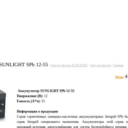
уги
Прайсы
Статьи
Фо
 SUNLIGHT SPb 12-55
/
/
/
Аккумуляторы SUNLIGHT
Аккумуляторы
Главная
4
Цена:
Аккумулятор SUNLIGHT SPb 12-55
Напряжение (В):
12
Емкость (А*ч):
55
Информация о продукции
Серия герметичных свинцово-кислотных аккумуляторных батарей SPb бы
серия батарей специального назначения. Аккумуляторы этой серии п
надежный источник энергоснабжения для систем бесперебойного питания,