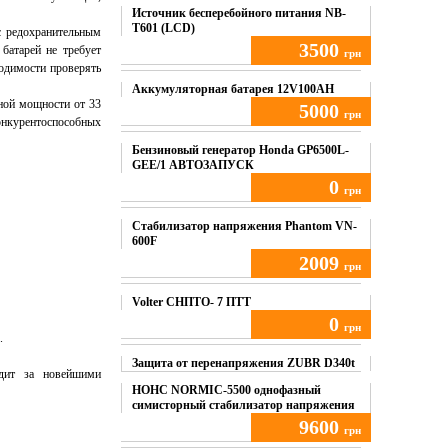
Источник бесперебойного питания NB-
T601 (LCD)
с редохранительным
3500
батарей не требует
грн
ходимости проверять
Купить
Аккумуляторная батарея 12V100AH
ной мощности от 33
5000
грн
онкурентоспособных
Купить
Бензиновый генератор Honda GP6500L-
GEE/1 АВТОЗАПУСК
0
грн
Купить
Стабилизатор напряжения Phantom VN-
600F
2009
грн
Купить
Volter СНПТО- 7 ПТТ
0
грн
.
Купить
Защита от перенапряжения ZUBR D340t
дит за новейшими
НОНС NORMIC-5500 однофазный
симисторный стабилизатор напряжения
9600
грн