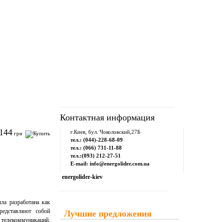
рум
Downloads
Контакты
Контактная информация
144
г.Киев, бул. Чоколовский,27Б
грн
тел.: (044)-228-68-09
тел.: (066) 731-11-88
тел.:(093) 212-27-51
E-mail: info@energolider.com.ua
energolider-kiev
ла разработана как
редставляют собой
Лучшие предложения
 телекоммуникаций,