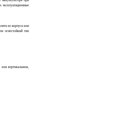
е аккумулятора при
го эксплуатационные
лита из корпуса или
ли огнестойкий тип
 или вертикальном,