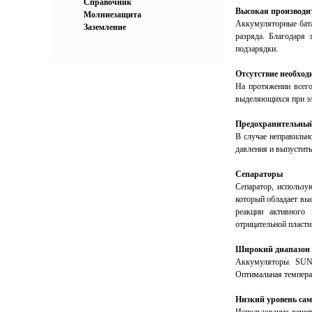
Справочник
Высокая производи
Молниезащита
Аккумуляторные бат
Заземление
разряда. Благодаря
подзарядки.
Отсутствие необход
На протяжении всего
выделяющихся при эл
Предохранительны
В случае неправильн
давления и выпустить
Сепараторы
Сепаратор, использ
который обладает вы
реакции активного 
отрицательной пласти
Широкий диапазон 
Аккумуляторы SUNL
Оптимальная температ
Низкий уровень са