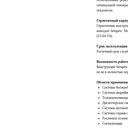
Использование решет
оптимальной температ
показатели.
Герметичный корпус
Герметичная констру
выводов батареи. М
(UL94 V0).
Срок эксплуатации
Расчетный срок служб
Возможность работ
Конструкция батареи
но не в полностью пе
Области применени
Системы беспере
Системы аварийно
Телекоммуникации
Диспетчерские с
Системы автомати
Системы охраны 
Различное телеме
Сигнализация