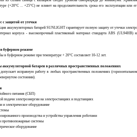
ки из сплава свинца с кальцием сводит уровень саморазряда до минимума. Хранени
уре (+20°С ... +25°С) не влияет на продолжительность срока его эксплуатации или е
 с защитой от утечки
кция аккумуляторных батарей SUNLIGHT гарантирует полную защиту от утечки электро
атериал корпуса - высокопрочный пластиковый материал стандарта ABS (UL94HB) и
 в буферном режиме
ы в буферном режиме при температуре + 20°С составляет 10-12 лет.
ы аккумуляторной батареи в различных пространственных положениях
 допускает исправную работу в любых пространственных положениях (горизонтальном
ревернутом состоянии).
я
бойного питания (СБП)
й подачи электроэнергии на электростанциях и подстанциях
 и электрическое оборудование
истемы
зированного производства и устройства управления роботами
и противопожарные системы
трическое оборудование