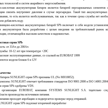
ых технологий и систем аварийного энергоснабжения.
о-кислотная аккумуляторная батарея является батареей перезаряжаемых элементов 
им снизить внутреннее давление в случае перезарядки. Такой тип аккумуляторных 
ивания, то есть является необслуживаемым, так как в течение срока службы нет необ
или добавлять воду.
винцово-кислотных аккумуляторных батарей SPb включает в себя модели установлен
я аккумуляторов была разработана с целью введения на требовательный рынок к
укции, отличающейся высоким качеством и надежностью.
истики серии SPb
сть: от 33Aч до 200Aч
лужбы: 10-12 лет при температуре +20C
высокие эксплуатационные данные, со ссылкой на EUROBAT 1999
меются модели блоков 6 и 12V
качества
батареи SUNLIGHT серии SPb признаны UL (No MH18852).
мплекс SUNLIGHT отвечает требованиям стандартов ISO 9001:2000 и ISO 14001:2004
и серии SPb одобрены VDS.
м организации EUROBAT, компания SYSTEMS SUNLIGHT S.A. тщательно сле
бласти производства источников питания.
мпании проходит апробацию и подвергается проверке перед отправкой.
NLIGHT серии SPb подлежат вторичной переработке