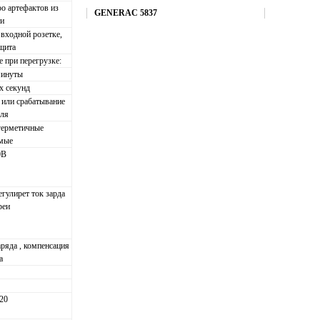
о артефактов из
Купить
GENERAC 5837
и
входной розетке,
щита
 при перегрузке:
минуты
х секунд
 или срабатывание
еля
герметичные
мые
0В
гулирет ток зарда
реи
аряда , компенсация
а
720