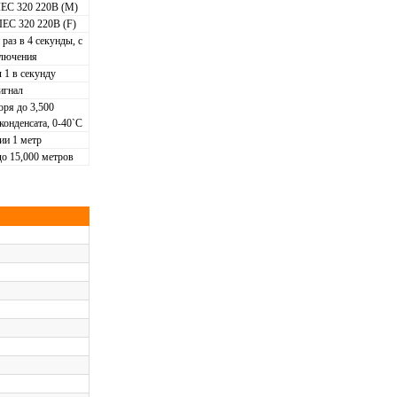
IEC 320 220В (M)
IEC 320 220В (F)
аз в 4 секунды, с
лючения
 1 в секунду
игнал
ря до 3,500
конденсата, 0-40`С
ии 1 метр
о 15,000 метров