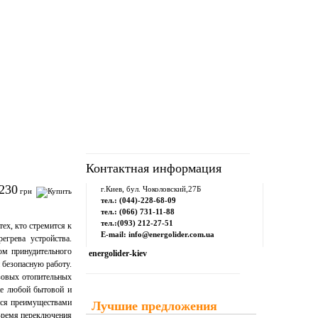
рум
Downloads
Контакты
Контактная информация
230
г.Киев, бул. Чоколовский,27Б
грн
тел.: (044)-228-68-09
тел.: (066) 731-11-88
тел.:(093) 212-27-51
ех, кто стремится к
E-mail: info@energolider.com.ua
егрева устройства.
м принудительного
energolider-kiev
 безопасную работу.
зовых отопительных
кже любой бытовой и
тся преимуществами
Лучшие предложения
Время переключения