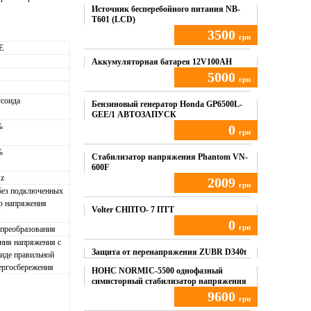
Источник бесперебойного питания NB-
T601 (LCD)
3500
грн
E
Купить
Аккумуляторная батарея 12V100AH
5000
грн
усоида
Купить
Бензиновый генератор Honda GP6500L-
GEE/1 АВТОЗАПУСК
%
0
грн
%
Купить
Стабилизатор напряжения Phantom VN-
600F
Hz
2009
грн
 без подключенных
ор напряжения
Купить
Volter СНПТО- 7 ПТТ
0
грн
 преобразования
ния напряжения с
Купить
Защита от перенапряжения ZUBR D340t
иде правильной
ергосбережения
НОНС NORMIC-5500 однофазный
симисторный стабилизатор напряжения
9600
грн