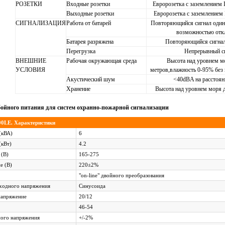
РОЗЕТКИ
Входные розетки
Евророзетка с заземлением 
Выходные розетки
Евророзетка с заземлением 
СИГНАЛИЗАЦИЯ
Работа от батарей
Повторяющийся сигнал один р
возможностью отк
Батарея разряжена
Повторяющийся сигнал
Перегрузка
Непрерывный с
ВНЕШНИЕ
Рабочая окружающая среда
Высота над уровнем мо
УСЛОВИЯ
метров,влажность 0-95% без 
Акустический шум
<40dBA на расстоян
Хранение
Высота над уровнем моря д
бойного питания для систем охранно-пожарной сигнализации
00LE. Характеристики
(кВА)
6
(кВт)
4.2
 (В)
165-275
е (В)
220±2%
"on-line" двойного преобразования
ыходного напряжения
Синусоида
напряжение
20/12
46-54
ного напряжения
+/-2%