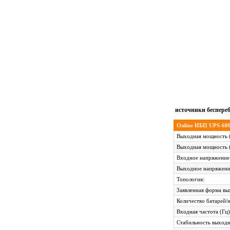
источники беспере
Online ИБП UPS-60
Выходная мощность 
Выходная мощность 
Входное напряжение
Выходное напряжени
Топология:
Заявленная форма в
Количество батарей/
Входная частота (Гц)
Стабильность выход