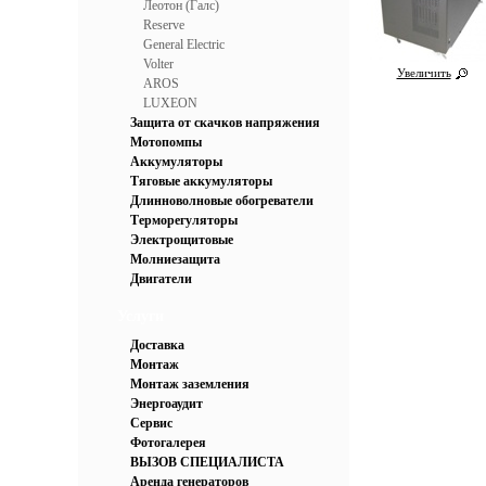
Леотон (Галс)
Reserve
General Electric
Volter
Увеличить
AROS
LUXEON
Защита от скачков напряжения
Мотопомпы
Аккумуляторы
Тяговые аккумуляторы
Длинноволновые обогреватели
Терморегуляторы
Электрощитовые
Молниезащита
Двигатели
Услуги
Доставка
Монтаж
Монтаж заземления
Энергоаудит
Сервис
Фотогалерея
ВЫЗОВ СПЕЦИАЛИСТА
Аренда генераторов