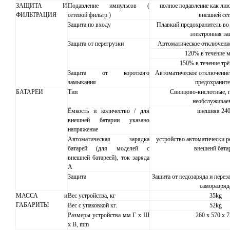
ЗАЩИТА И
Подавление импульсов (
полное подавление как лию
ФИЛЬТРАЦИЯ
сетевой фильтр )
внешней сет
Защита по входу
Плавкий предохранитель во 
электронная за
Защита от перегрузки
Автоматическое отключение
120% в течение 
150% в течение трё
Защита от короткого
Автоматическое отключение
замыкания
предохранит
БАТАРЕИ
Тип
Свинцово-кислотные, 
необслуживае
Ёмкость и количество / для
внешняя 24
внешней батарии указано
напряжение
Автоматическая зарядка
устройство автоматически ре
батарей (для моделей с
внешенй бата
внешней батареей), ток заряда
А
Защита
Защита от недозаряда и перез
саморазряд
МАССА и
Вес устройства, кг
35kg
ГАБАРИТЫ
Вес с упаковкой кг.
52kg
Размеры устройства мм Г х Ш
260 x 570 x 
х В, mm