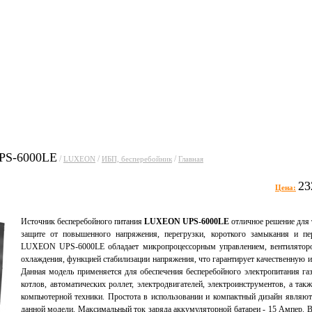
уги
Прайсы
Статьи
Фо
PS-6000LE
/
/
/
LUXEON
ИБП, бесперебойник
Главная
23
Цена:
Источник бесперебойного питания
LUXEON UPS-6000LE
отличное решение для т
защите от повышенного напряжения, перегрузки, короткого замыкания и пер
LUXEON UPS-6000LE обладает микропроцессорным управлением, вентиляторо
охлаждения, функцией стабилизации напряжения, что гарантирует качественную и
Данная модель применяется для обеспечения бесперебойного электропитания га
котлов, автоматических роллет, электродвигателей, электроинструментов, а та
компьютерной техники. Простота в использовании и компактный дизайн являю
данной модели. Максимальный ток заряда аккумуляторной батареи - 15 Ампер. 