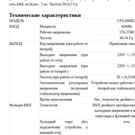
сеть-АКБ, не более - 5 мс. Частота 50±0,5 Гц
Технические характеристики
МОДЕЛЬ
UPS-6000L
ВХОД
Мощность
4200Вт
Рабочее напряжение
176-276В
Частота
46-54 Гц
ВЫХОД
Вид напряжения (при работе от
Правильная син
батарей)
Выходное напряжение (при
220V +/- 2
работе от сети)
Выходное напряжение (при
220V +/- 2
работе от батарей )
Частота (при работе от батарей)
50 +/-0,2%
Автоматическая регулировка
Устройство может работать
напряжения (встроеный
батарей как стабилизат
стабилизатор напряжения)
Время переключения
0мс, технология двойного
Функции ИБП
Технология
ИБП двойного преобразова
выходным напряжение в в
синусоиды и функцией эн
Холодный старт (без
есть
подключения устройства к
внешней сети)