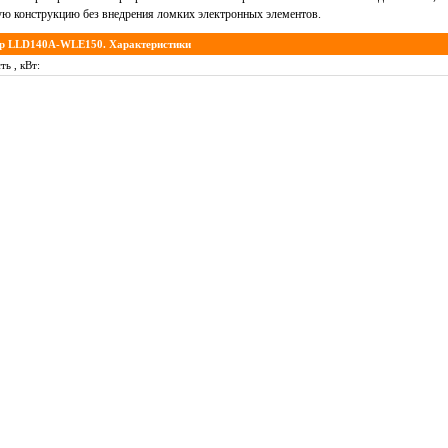
ю конструкцию без внедрения ломких электронных элементов.
ор LLD140A-WLE150. Характеристики
ь , кВт: