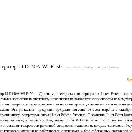
ги
Прайсы
Статьи
Фору
енератор LLD140A-WLE150
/
/
/
Lister Petter
Электростанции
Главная
Це
Дизельные электростанции корпорации Lister Petter - это 
льзуются заслуженным уважением и повышенным потребительским спросом на междуна
 Дизель генераторы характеризуются отличными производственными характеристиками
атации. Эта уникальная продукция прекрасно известна во всем мире ,а с октябр
разцы дизель генераторов фирмы Lister Petter в Украине . О компании Lister Petter Ком
е ста лет назад в результате объединения Lister & Co и Petters Ltd. С тех пор лег
х миллионов генераторов различной мощности и назначения, которые отличаются без
ль генератор компании разрабатывается инженерами на базе собственных двигателей, 