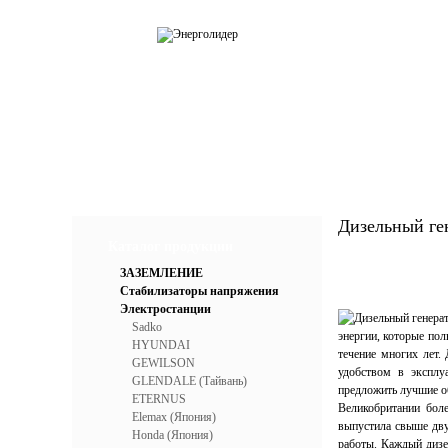
О компании
Каталог
Услу
Дизельный г
Каталог продукции
ЗАЗЕМЛЕНИЕ
Стабилизаторы напряжения
Электростанции
Sadko
энергии, которые по
HYUNDAI
течение многих лет.
GEWILSON
удобством в эксплу
GLENDALE (Тайвань)
предложить лучшие об
ETERNUS
Великобритании боле
Elemax (Япония)
выпустила свыше дву
Honda (Япония)
работы. Каждый дизе