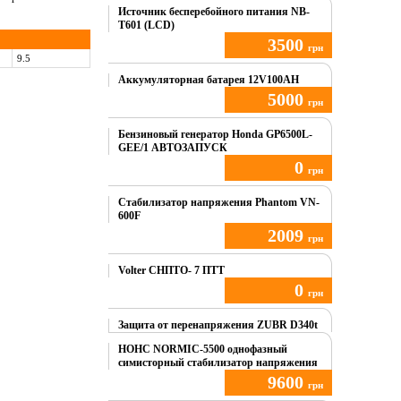
Источник бесперебойного питания NB-
T601 (LCD)
3500
грн
9.5
Купить
Аккумуляторная батарея 12V100AH
5000
грн
Купить
Бензиновый генератор Honda GP6500L-
GEE/1 АВТОЗАПУСК
0
грн
Купить
Стабилизатор напряжения Phantom VN-
600F
2009
грн
Купить
Volter СНПТО- 7 ПТТ
0
грн
Купить
Защита от перенапряжения ZUBR D340t
НОНС NORMIC-5500 однофазный
симисторный стабилизатор напряжения
9600
грн