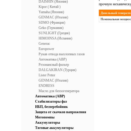
DAISHIN (Япония)
прочную механическу
Kipor ( Китай )
Yamaha (Япония)
Дизельный генерат
GENMAC (Италия)
Hоминальная мощност
SDMO (Франция)
Geko (Германия)
SUNLIGHT (Греция)
HIMOINSA (Испания)
Generac
Europower
Рукав отвода выхлопных газов
Автоматика (АВР)
Резонансный фильтр
DALGAKIRAN (Турция)
Lister Petter
GENMAC (Италия)
ENDRESS
Масло для бензогенератора
Автоматика (АВР)
Стабилизаторы фаз
ИБП, бесперебойник
Защита от скачков напряжения
Мотопомпы
Аккумуляторы
Тяговые аккумуляторы