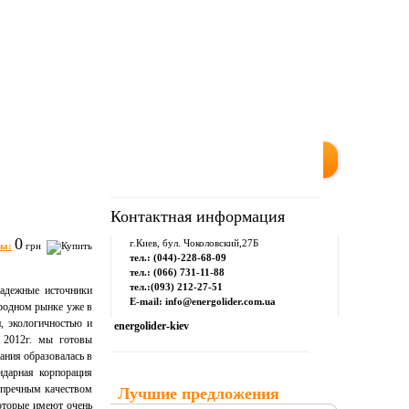
м
Downloads
Контакты
Контактная информация
0
г.Киев, бул. Чоколовский,27Б
на:
грн
тел.: (044)-228-68-09
тел.: (066) 731-11-88
тел.:(093) 212-27-51
надежные источники
E-mail: info@energolider.com.ua
родном рынке уже в
, экологичностью и
energolider-kiev
я 2012г. мы готовы
пания образовалась в
ендарная корпорация
упречным качеством
Лучшие предложения
которые имеют очень