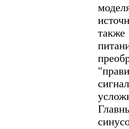
моде
источ
также
питан
преоб
"пра
сигн
услож
Главн
сину