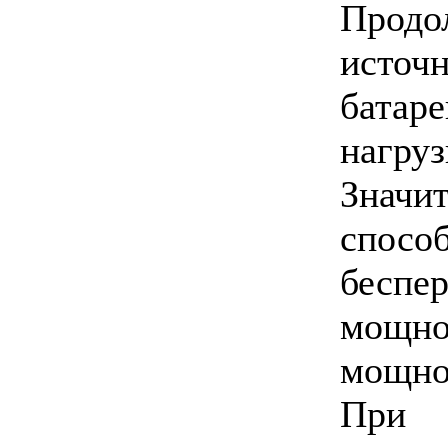
Продо
источ
батар
нагруз
Значи
спосо
беспе
мощно
мощно
При