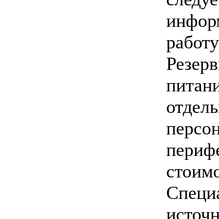
инфор
работу
Резер
пита
отде
перс
периф
стоимо
Специ
источ