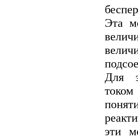
беспер
Эта м
величи
велич
подсо
Для э
током
понят
реакт
эти м