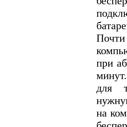
бесп
подк
батаре
Почти
компь
при аб
минут.
для т
нужну
на ком
беспе