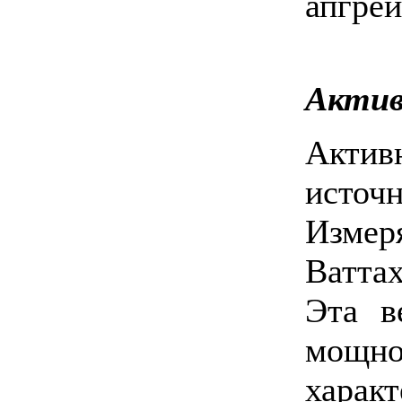
апгрей
Актив
Акти
источ
Изме
Ваттах
Эта в
мощно
харак