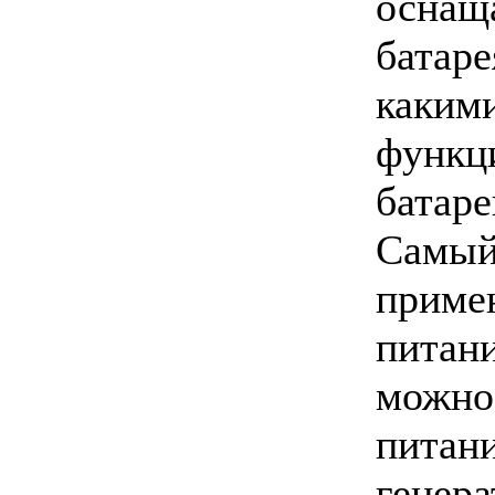
оснащ
батар
каким
функц
батар
Самы
приме
питан
можно
питан
генера