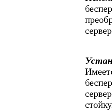
беспе
прео
сервер
Устан
Имее
беспе
серв
стойку