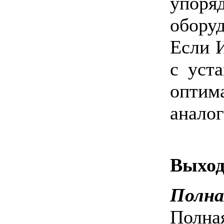
упор
оборуд
Если 
с уст
оптим
анало
Выход
Полна
Полна