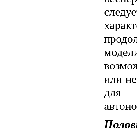
след
хара
продо
моде
возмо
или н
для 
автон
Полов