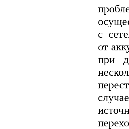
про
осуще
с сет
от акк
при д
неск
перес
случ
исто
пере