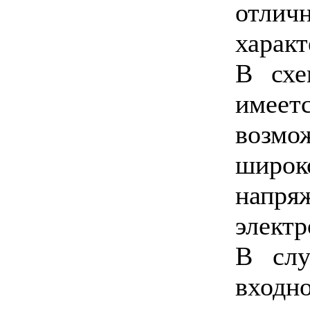
отли
характ
В схе
имеет
возмо
широ
напря
элект
В слу
входн