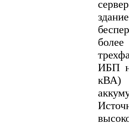
серве
здан
беспе
более
трехфа
ИБП н
кВА) 
аккум
Источ
высо