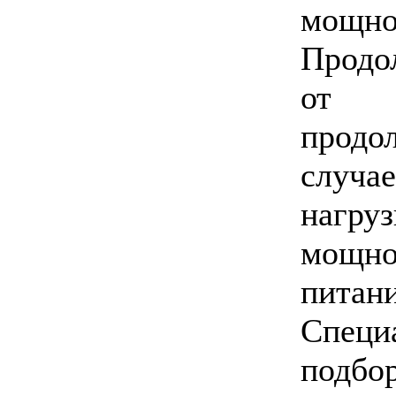
мощнос
Продо
от б
продо
случа
нагру
мощно
питани
Специ
подбо