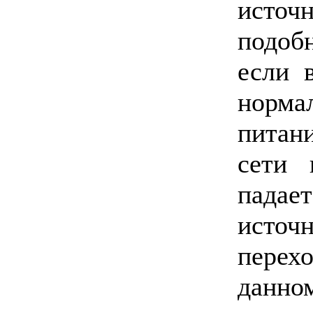
источ
подоб
если 
норма
питан
сети 
падае
исто
пере
данно