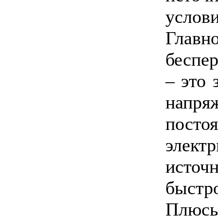
услов
Главн
беспер
– это
напря
пост
элек
источ
быстро
Плюс