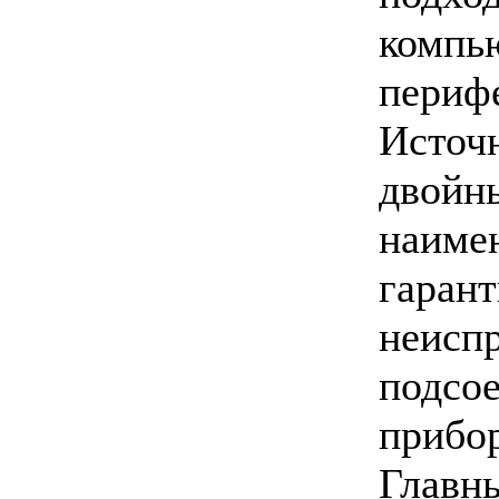
комп
периф
Источ
двой
наиме
гара
неис
подсо
прибо
Глав