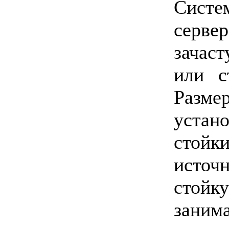
Сист
серв
зачас
или с
Разме
устан
стойк
источ
стойк
зани