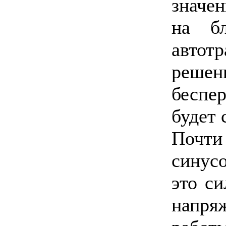
значе
на б
автот
реше
беспе
будет 
Почти
синус
это с
напря