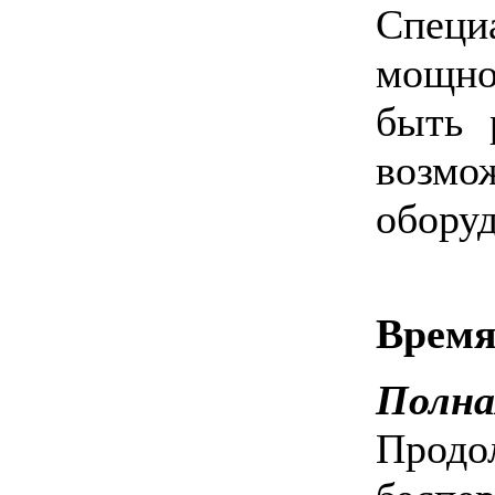
Специ
мощно
быть 
возм
оборуд
Время
Полна
Продо