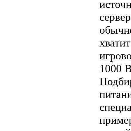
источ
серв
обычн
хват
игрово
1000 
Подби
пита
специ
прим