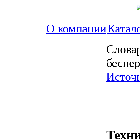
О компании
Катал
Словар
беспе
Источ
Техн