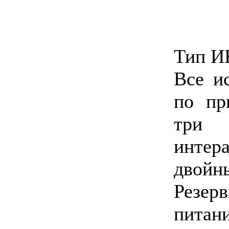
Тип И
Все и
по пр
три
инте
двойн
Резер
питани