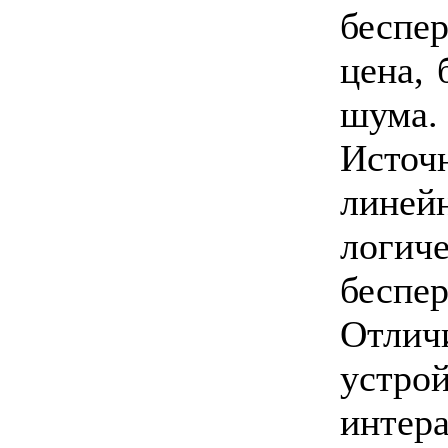
беспе
цена,
шума.
Источ
лине
логич
беспе
Отлич
устр
инте