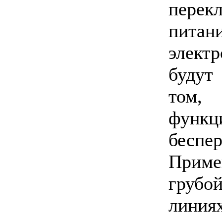
перек
пита
элект
будут
том, 
функ
беспер
Прим
грубо
лини