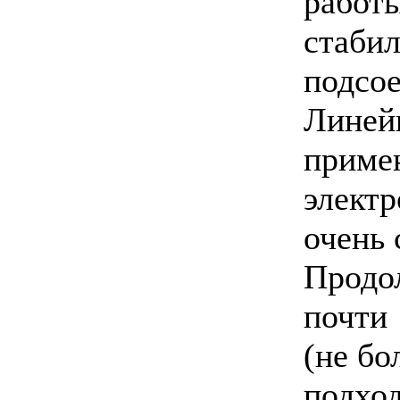
рабо
стаб
подсо
Линей
приме
элект
очень 
Продо
почти
(не бо
подхо