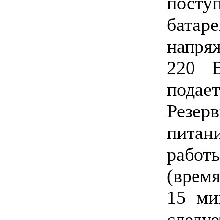
пост
батар
напря
220 В
подает
Резер
питан
работ
(время
15 ми
след