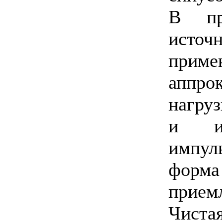
В пр
источ
приме
аппр
нагру
и ин
импул
форма
прием
Чиста