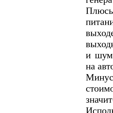
Плюс
питан
выход
выход
и шум
на авт
Мину
стои
значит
Исп