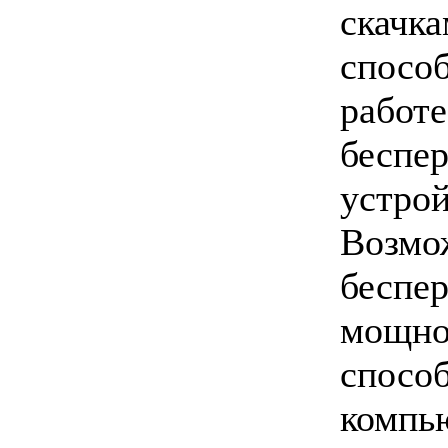
скачк
спос
работ
беспе
устрой
Возм
бесп
мощно
спос
комп