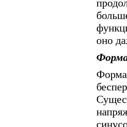
продо
бол
функц
оно да
Форма
Форма
беспер
Сущес
напря
синусо