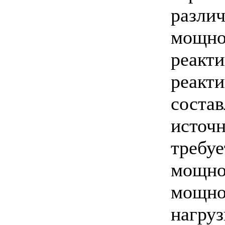
разл
мощно
реак
реак
соста
источ
требу
мощн
мощн
нагруз