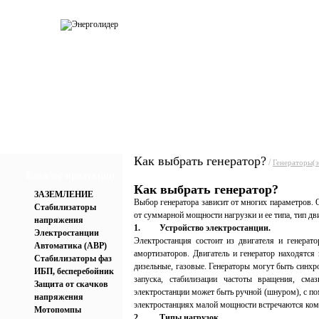
О компании
Каталог
Услуги
Прай
Как выбрать генератор?
/
Генераторы(э
Каталог продукции
Как выбрать генератор?
ЗАЗЕМЛЕНИЕ
Выбор генератора зависит от многих параметров. О
Стабилизаторы
от суммарной мощности нагрузки и ее типа, тип дви
напряжения
1.
Устройство электростанции.
Электростанции
Электростанция состоит из двигателя и генерато
Автоматика (АВР)
амортизаторов. Двигатель и генератор находятся
Стабилизаторы фаз
дизельные, газовые. Генераторы могут быть синх
ИБП, бесперебойник
запуска, стабилизации частоты вращения, сма
Защита от скачков
электростанции может быть ручной (шнуром), с по
напряжения
электростанциях малой мощности встречаются комб
Мотопомпы
2.
Типы нагрузок.