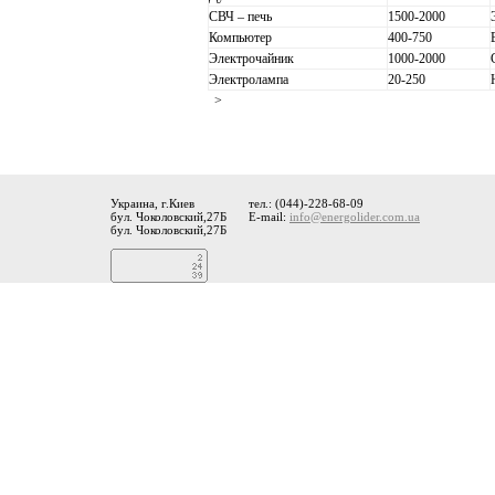
СВЧ – печь
1500-2000
Компьютер
400-750
Электрочайник
1000-2000
Электролампа
20-250
>
Украина, г.Киев
тел.: (044)-228-68-09
бул. Чоколовский,27Б
E-mail:
info@energolider.com.ua
бул. Чоколовский,27Б