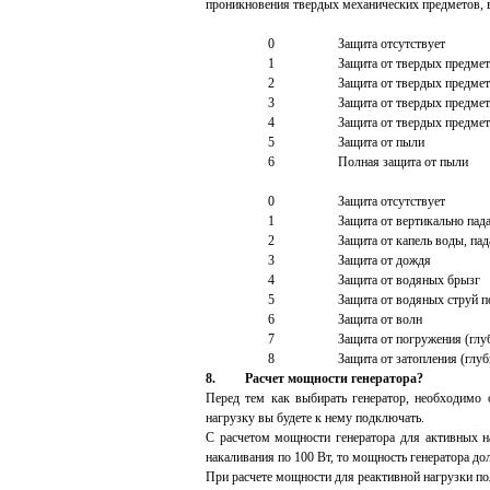
проникновения твердых механических предметов, в
0
Защита отсутствует
1
Защита от твердых предмет
2
Защита от твердых предмет
3
Защита от твердых предмет
4
Защита от твердых предмет
5
Защита от пыли
6
Полная защита от пыли
0
Защита отсутствует
1
Защита от вертикально па
2
Защита от капель воды, па
3
Защита от дождя
4
Защита от водяных брызг
5
Защита от водяных струй п
6
Защита от волн
7
Защита от погружения (глуб
8
Защита от затопления (глу
8.
Расчет мощности генератора?
Перед тем как выбирать генератор, необходимо о
нагрузку вы будете к нему подключать.
С расчетом мощности генератора для активных на
накаливания по 100 Вт, то мощность генератора до
При расчете мощности для реактивной нагрузки по