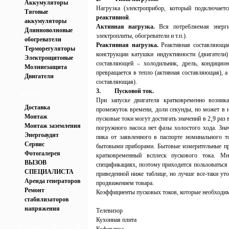
Аккумуляторы
Нагрузка (электроприбор, который подключает
Тяговые
реактивной
.
аккумуляторы
Активная нагрузка.
Вся потребляемая энерги
Длинноволновые
электроплиты, обогреватели и т.п.).
обогреватели
Реактивная нагрузка.
Реактивная составляющая
Терморегуляторы
конструкции катушки индуктивности (двигатели
Электрощитовые
составляющей – холодильник, дрель, кондицион
Молниезащита
превращается в тепло (активная составляющая), а
Двигатели
составляющая).
3.
Пусковой ток.
Услуги
При запуске двигателя кратковременно возник
Доставка
промежуток времени, доли секунды, но может в н
Монтаж
пусковые токи могут достигать значений в 2¸9 ра
Монтаж заземления
погружного насоса нет фазы холостого хода. Зна
Энергоаудит
пика от заявленного в паспорте номинального 
Сервис
бытовыми приборами. Бытовые измерительные пр
Фотогалерея
кратковременный всплеск пускового тока. М
ВЫЗОВ
спецификациях, поэтому приходится пользоватьс
СПЕЦИАЛИСТА
приведенной ниже таблице, но лучше все-таки ут
Аренда генераторов
продвижением товара.
Ремонт
Коэффициенты пусковых токов, которые необходи
стабилизаторов
напряжения
Телевизор
Кухонная плита
Рубрикатор статей