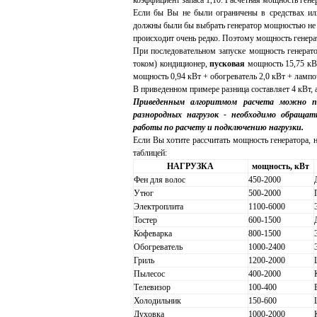
коэффициент запаса 1,10. Расчетная мощность генер
Если бы Вы не были ограничены в средствах и
должны были бы выбрать генератор мощностью не м
происходит очень редко. Поэтому мощность генера
При последовательном запуске мощность генерат
током) кондиционер,
пусковая
мощность 15,75 кВ
мощность 0,94 кВт + обогреватель 2,0 кВт + лампоч
В приведенном примере разница составляет 4 кВт, 
Приведенным алгоритмом расчета можно пол
разнородных нагрузок - необходимо обраща
работы по расчету и подключению нагрузки.
Если Вы хотите рассчитать мощность генератора, 
таблицей:
НАГРУЗКА
мощность, кВт
Фен для волос
450-2000
Утюг
500-2000
Электроплита
1100-6000
Тостер
600-1500
Кофеварка
800-1500
Обогреватель
1000-2400
Гриль
1200-2000
Пылесос
400-2000
Телевизор
100-400
Холодильник
150-600
Духовка
1000-2000