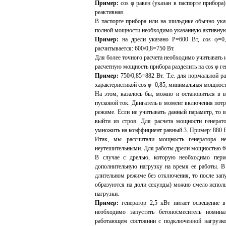
Пример:
cos φ равен (указан в паспорте прибора)
реактивная.
В паспорте прибора или на шильдике обычно ук
полной мощности необходимо указанную активную 
Пример:
на дрели указано Р=600 Вт, cos φ=0,
расчитывается: 600/0,8=750 Вт.
Для более точного расчета необходимо учитывать и
расчетную мощность прибора разделить на cos φ ге
Пример:
750/0,85=882 Вт. Т.е. для нормальной ра
характеристикой cos φ=0,85, минимальная мощность
На этом, казалось бы, можно и остановиться в 
пусковой ток. Двигатель в момент включения потр
режиме. Если не учитывать данный параметр, то 
выйти из строя. Для расчета мощности генера
умножить на коэффициент равный 3. Пример: 880 В
Итак, мы рассчитали мощность генератора н
неутешительными. Для работы дрели мощностью 600
В случае с дрелью, которую необходимо пери
дополнительную нагрузку на время ее работы. В 
длительном режиме без отключения, то после зап
образуются на доли секунды) можно смело испол
нагрузки.
Пример:
генератор 2,5 кВт питает освещение в
необходимо запустить бетоносмеситель номин
работающем состоянии с подключенной нагрузкой