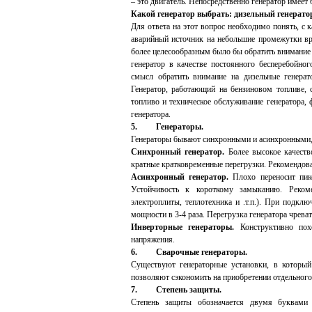
– это двигатель. Непосредственно генератор имеет 
Какой генератор выбрать: дизельный генерато
Для ответа на этот вопрос необходимо понять, с 
аварийный источник на небольшие промежутки вр
более целесообразным было бы обратить внимание н
генератор в качестве постоянного бесперебойног
смысл обратить внимание на дизельные генерат
Генератор, работающий на бензиновом топливе, 
топливо и техническое обслуживание генератора,
генератора.
5.
Генераторы.
Генераторы бывают синхронными и асинхронными
Синхронный генератор.
Более высокое качеств
кратные кратковременные перегрузки. Рекомендов
Асинхронный генератор.
Плохо переносит пико
Устойчивость к короткому замыканию. Реком
электроплиты, теплотехника и .т.п.). При подкл
мощности в 3-4 раза. Перегрузка генератора чрева
Инверторные генераторы.
Конструктивно пох
напряжения.
6.
Сварочные генераторы.
Существуют генераторные установки, в который 
позволяют сэкономить на приобретении отдельного
7.
Степень защиты.
Степень защиты обозначается двумя буквами