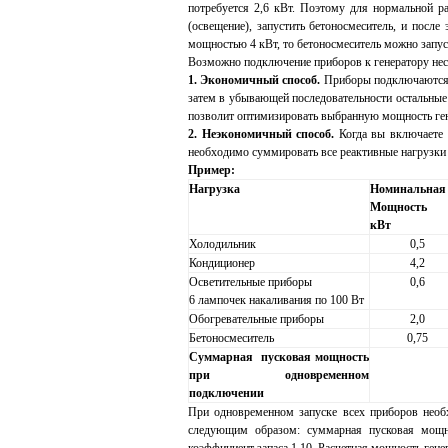
потребуется 2,6 кВт. Поэтому для нормальной р
(освещение), запустить бетоносмеситель, и после
мощностью 4 кВт, то бетоносмеситель можно запу
Возможно подключение приборов к генератору нес
1. Экономичный способ.
Приборы подключаются к
затем в убывающей последовательности остальные 
позволит оптимизировать выбранную мощность ген
2. Неэкономичный способ.
Когда вы включаете 
необходимо суммировать все реактивные нагрузки 
Пример:
Нагрузка
Номинальная
Мощность
кВт
Холодильник
0,5
Кондиционер
4,2
Осветительные приборы
0,6
6 лампочек накаливания по 100 Вт
Обогревательные приборы
2,0
Бетоносмеситель
0,75
Суммарная пусковая мощность
при одновременном
подключении
При одновременном запуске всех приборов необ
следующим образом: суммарная пусковая мощн