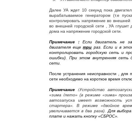
Далее УА ждет 10 секунд пока двигате
вырабатываемое генератором (т.е пус
контролировать напряжение во внешней 
во внешней городской сети , УА глушит 
дома на напряжение городской сети.
Примечание :
Если двигатель не зап
двигателя еще
три
раз. Если и в это
контролировать городскую сеть и пр
ошибки). При этом внутренняя сеть 
сети.
После устранения неисправности , для 
сети необходимо на короткое время отклю
Примечание :
Устройство автозапус
«зима /лето» (в режиме «зима» произ
автозапуска имеет возможность ус
стартера». В режиме «двойное вр
увеличивается в два раза).
Для выбора
плате и нажать кнопку «СБРОС».