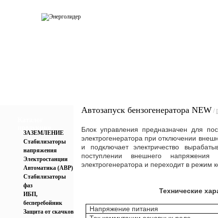
О компании
Каталог
Услуги
Прай
Автозапуск бензогенератора NEW
/
Каталог
продукции
Блок управления предназначен для по
ЗАЗЕМЛЕНИЕ
электрогенератора при отключении внешн
Стабилизаторы
и подключает электричество вырабаты
напряжения
поступлении внешнего напряжения
Электростанции
электрогенератора и переходит в режим к
Автоматика (АВР)
Стабилизаторы
фаз
Технические хар
ИБП,
бесперебойник
Напряжение питания
Защита от скачков