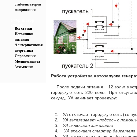
стабилизаторов
напряжения
Рубрикатор
статей
Все статьи
Источники
питания
Альтернативная
энергетика
Справочник
Молниезащита
Заземление
Работа устройства автозапуска генера
После подачи питания +12 вольт в устро
городскую сеть 220 вольт. При отсутст
секунд, УА начинает процедуру:
1.
УА отключает городскую сеть (т.е п
2.
УА вытягивает «подсос» с помощ
3.
УА включает зажигание
4.
УА включает стартер двигателя
5.
УА выключает стартер двигателя