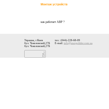
Монтаж устройств
как работает АВР ?
Украина, г.Киев
тел.: (044)-228-68-09
бул. Чоколовский,27Б
E-mail:
info@energolider.com.ua
бул. Чоколовский,27Б