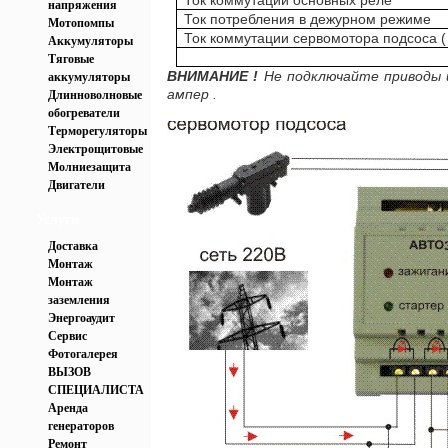
Ток коммутации основных реле
напряжения
Ток потребления в дежурном режиме
Мотопомпы
Ток коммутации сервомотора подсоса (
Аккумуляторы
Тяговые
ВНИМАНИЕ !
Не подключайте приводы 
аккумуляторы
ампер .
Длинноволновые
обогреватели
Терморегуляторы
Электрощитовые
Молниезащита
Двигатели
Услуги
Доставка
Монтаж
Монтаж
заземления
Энергоаудит
Сервис
Фотогалерея
ВЫЗОВ
СПЕЦИАЛИСТА
Аренда
генераторов
Ремонт