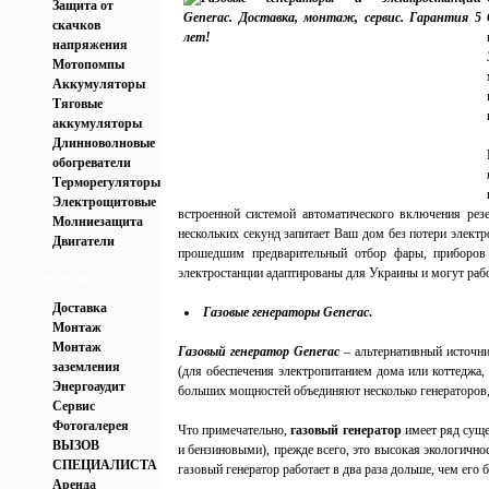
Защита от
скачков
напряжения
Мотопомпы
Аккумуляторы
Тяговые
аккумуляторы
Длинноволновые
обогреватели
Терморегуляторы
Электрощитовые
встроенной системой автоматического включения резе
Молниезащита
нескольких секунд запитает Ваш дом без потери электр
Двигатели
прошедшим предварительный отбор фары, приборов 
электростанции адаптированы для Украины и могут рабо
Услуги
Доставка
Газовые генераторы Generac
.
Монтаж
Монтаж
Газовый генератор Generac
– альтернативный источни
заземления
(для обеспечения электропитанием дома или коттеджа
Энергоаудит
больших мощностей объединяют несколько генераторов,
Сервис
Фотогалерея
Что примечательно,
газовый генератор
имеет ряд суще
ВЫЗОВ
и бензиновыми), прежде всего, это высокая экологично
СПЕЦИАЛИСТА
газовый генератор работает в два раза дольше, чем его 
Аренда