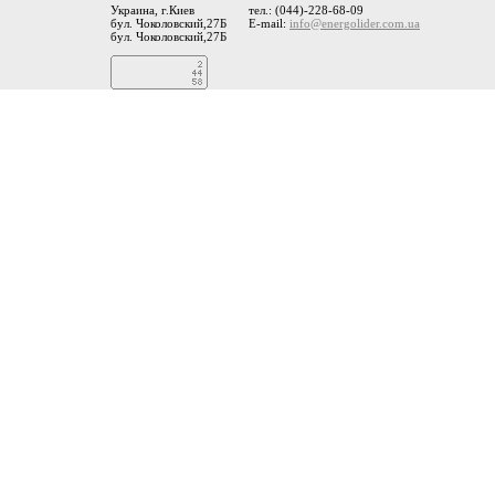
Украина, г.Киев
тел.: (044)-228-68-09
бул. Чоколовский,27Б
E-mail:
info@energolider.com.ua
бул. Чоколовский,27Б