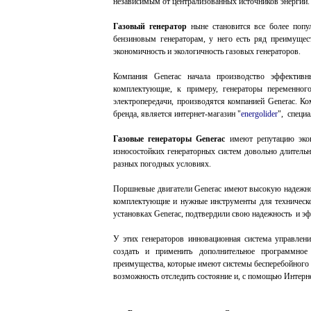
независимым от централизованных источников энергии.
Газовый генератор
ныне становится все более попул
бензиновым генераторам, у него есть ряд преимуще
экономичность и экологичность газовых генераторов.
Компания Generac начала производство эффективн
комплектующие, к примеру, генераторы переменног
электропередачи, производятся компанией Generac. Ко
бренда, является интернет-магазин "
energolider
", специ
Газовые генераторы Generac
имеют репутацию эко
износостойких генераторных систем довольно длительн
разных погодных условиях.
Поршневые двигатели Generac имеют высокую надежнос
комплектующие и нужные инструменты для техническог
установках Generac, подтвердили свою надежность и эф
У этих генераторов инновационная система управлени
создать и применить дополнительное программное
преимущества, которые имеют системы бесперебойного 
возможность отследить состояние и, с помощью Интерн