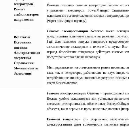
генераторов
Важным отличием газовых генераторов Generac от ист
Ремонт
управления генератором PowerManager. Специальн
стабилизаторов
использовать все возможности газовых генераторов, пр
напряжения
(через всемирную паутину).
Рубрикатор
Газовые электростанции Generac
также оснащены
статей
предотвратить появление скачков напряжения, регулят
Все статьи
Гц). Для плавного запуска генератора предусмотре
Источники
автоматическое охлаждение в течение 1 минуты. Все 
питания
период бездействия генератора действует система 
Альтернативная
предотвращает появление неполадок.
энергетика
Справочник
Мы представляем на отечественном рынке несколько ви
Молниезащита
газа, так и генераторы, работающие на двух видах то
Заземление
потребляющие минимум топливных ресурсов газовые ге
среди бизнес-агентов.
Газовые электростанции Generac
– превосходный спо
Весьма удобно использовать эти установки на авто
системам электропитания, обеспечивая бесперебойну
объекты, так и огромные промышленные массивы (потр
Газовый генератор
– это устройство, перерабат
электростанции
дают возможность извлекать энерги