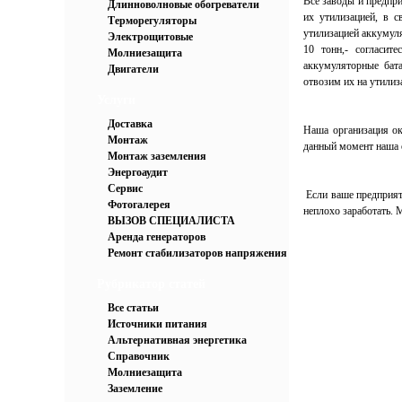
Все заводы и предпр
Длинноволновые обогреватели
их утилизацией, в с
Терморегуляторы
утилизацией аккумул
Электрощитовые
10 тонн,- согласит
Молниезащита
аккумуляторные бат
Двигатели
отвозим их на утилиз
Услуги
Доставка
Наша организация ок
Монтаж
данный момент наша 
Монтаж заземления
Энергоаудит
Сервис
Если ваше предприят
Фотогалерея
неплохо заработать.
ВЫЗОВ СПЕЦИАЛИСТА
Аренда генераторов
Ремонт стабилизаторов напряжения
Рубрикатор статей
Все статьи
Источники питания
Альтернативная энергетика
Справочник
Молниезащита
Заземление