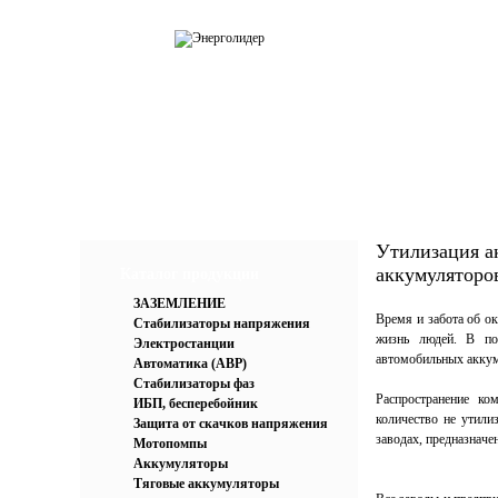
О компании
Каталог
Усл
Утилизация а
аккумуляторо
Каталог продукции
ЗАЗЕМЛЕНИЕ
Время и забота об о
Стабилизаторы напряжения
жизнь людей. В пос
Электростанции
автомобильных аккум
Автоматика (АВР)
Стабилизаторы фаз
Распространение ко
ИБП, бесперебойник
количество не утили
Защита от скачков напряжения
заводах, предназначе
Мотопомпы
Аккумуляторы
Тяговые аккумуляторы