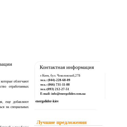
рум
Downloads
Контакты
изации
Контактная информация
г.Киев, бул. Чоколовский,27Б
тел.: (044)-228-68-09
, которые облегчают
тел.: (066) 731-11-88
ство отработанных
тел.:(093) 212-27-51
E-mail: info@energolider.com.ua
energolider-kiev
ния, еще добавляют
ься на специальных
Лучшие предложения