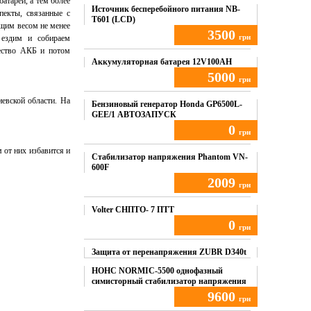
атарей, а тем более
Источник бесперебойного питания NB-
пекты, связанные с
T601 (LCD)
бщим весом не менее
3500
грн
 ездим и собираем
ество АКБ и потом
Купить
Аккумуляторная батарея 12V100AH
5000
грн
евской области. На
Купить
Бензиновый генератор Honda GP6500L-
GEE/1 АВТОЗАПУСК
0
грн
 от них избавится и
Купить
Стабилизатор напряжения Phantom VN-
600F
2009
грн
Купить
Volter СНПТО- 7 ПТТ
0
грн
Купить
Защита от перенапряжения ZUBR D340t
НОНС NORMIC-5500 однофазный
симисторный стабилизатор напряжения
9600
грн