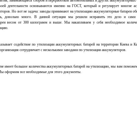
иятия, занимающиеся сбором и переработкой автомобильных и других аккумуляторных б
воей деятельности основываются именно на ГОСТ, который и регулирует многие ас
яторов. Но вот не задача: заводы принимают на утилизацию аккумуляторные батареи о
есь, довольно много. В данной ситуации мы решили исправить это дело и сами
ареи весом от 300 килограмм и выше. Мы накапливаем у себя необходимое колич
ацию.
азывает содействие по утилизации аккумуляторных батарей на территории Киева и Ки
организация сотрудничает с несколькими заводами по утилизации аккумуляторов.
ие имеет большое количества аккумуляторных батарей на утилизацию, мы вам поможем
 Мы оформим все необходимые для этого документы.