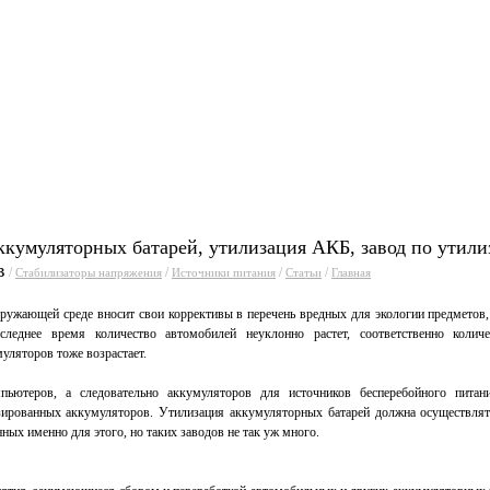
уги
Прайсы
Статьи
Фо
ккумуляторных батарей, утилизация АКБ, завод по утил
в
/
/
/
/
Стабилизаторы напряжения
Источники питания
Статьи
Главная
кружающей среде вносит свои коррективы в перечень вредных для экологии предметов
леднее время количество автомобилей неуклонно растет, соответственно количе
уляторов тоже возрастает.
мпьютеров, а следовательно аккумуляторов для источников бесперебойного пита
зированных аккумуляторов. Утилизация аккумуляторных батарей должна осуществлят
нных именно для этого, но таких заводов не так уж много.