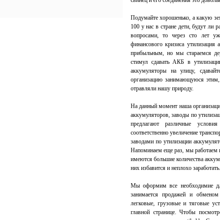
свинец и его соединения это доволь
Подумайте хорошенько, а какую зе
100 у нас в стране дети, будут ли 
вопросами, то через сто лет у
финансового кризиса утилизация 
прибыльным, но мы стараемся д
стимул сдавать АКБ в утилизаци
аккумуляторы на улицу, сдава
организацию занимающуюся этим, 
отравляли нашу природу.
На данный момент наша организаци
аккумуляторов, заводы по утилиза
предлагают различные условия
соответственно увеличение транспо
заводами по утилизации аккумулят
Напоминаем еще раз, мы работаем п
имеются большие количества аккум
них избавится и неплохо заработать
Мы оформим все необходимие дл
занимается продажей и обменом
легковые, грузовые и тяговые уст
главной странице. Чтобы посмот