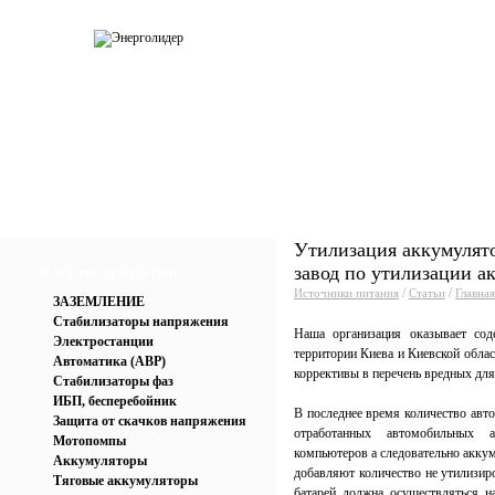
О компании
Каталог
Услуги
Прай
Утилизация аккумулят
завод по утилизации а
Каталог продукции
/
/
Источники питания
Статьи
Главная
ЗАЗЕМЛЕНИЕ
Стабилизаторы напряжения
Наша организация оказывает сод
Электростанции
территории Киева и Киевской облас
Автоматика (АВР)
коррективы в перечень вредных для
Стабилизаторы фаз
ИБП, бесперебойник
В последнее время количество авто
Защита от скачков напряжения
отработанных автомобильных а
Мотопомпы
компьютеров а следовательно акку
Аккумуляторы
добавляют количество не утилизи
Тяговые аккумуляторы
батарей должна осуществляться н