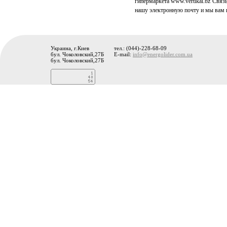
гипермаркета www.vertikal.bz Связ
нашу электронную почту и мы вам
Украина, г.Киев
тел.: (044)-228-68-09
бул. Чоколовский,27Б
E-mail:
info@energolider.com.ua
бул. Чоколовский,27Б