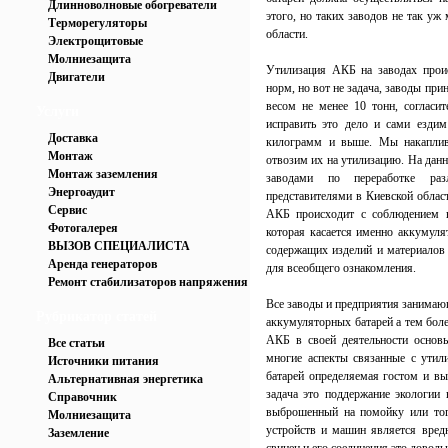
Длинноволновые обогреватели
этого, но таких заводов не так уж
Терморегуляторы
области.
Электрощитовые
Молниезащита
Утилизация АКБ на заводах прои
Двигатели
норм, но вот не задача, заводы п
весом не менее 10 тонн, согласи
Услуги
исправить это дело и сами езди
Доставка
килограмм и выше. Мы накаплив
Монтаж
отвозим их на утилизацию. На данн
Монтаж заземления
заводами по переработке ра
Энергоаудит
представителями в Киевской облас
Сервис
АКБ происходит с соблюдением в
Фотогалерея
которая касается именно аккумуля
ВЫЗОВ СПЕЦИАЛИСТА
содержащих изделий и материалов 
Аренда генераторов
для всеобщего ознакомления.
Ремонт стабилизаторов напряжения
Все заводы и предприятия занимаю
Рубрикатор статей
аккумуляторных батарей а тем бол
АКБ в своей деятельности основы
Все статьи
многие аспекты связанные с утил
Источники питания
батарей определяемая гостом и вы
Альтернативная энергетика
задача это поддержание экологии 
Справочник
выброшенный на помойку или тог
Молниезащита
устройств и машин является вред
Заземление