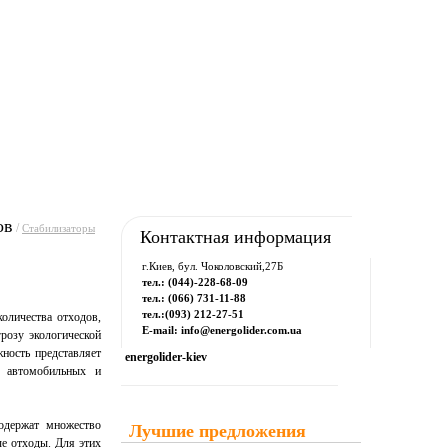
рум
Downloads
Контакты
ов
/
Стабилизаторы
Контактная информация
г.Киев, бул. Чоколовский,27Б
тел.: (044)-228-68-09
тел.: (066) 731-11-88
тел.:(093) 212-27-51
оличества отходов,
E-mail: info@energolider.com.ua
розу экологической
жность представляет
energolider-kiev
, автомобильных и
содержат множество
Лучшие предложения
ые отходы. Для этих