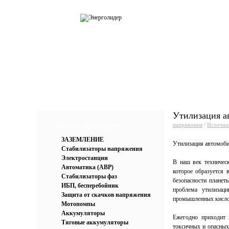
О компании
Каталог
Усл
Утилизация а
/
напряжения
Источни
Каталог продукции
ЗАЗЕМЛЕНИЕ
Утилизация автомоб
Стабилизаторы напряжения
Электростанции
В наш век техническ
Автоматика (АВР)
которое образуется 
Стабилизаторы фаз
безопасности планеты
ИБП, бесперебойник
проблема утилизац
Защита от скачков напряжения
промышленных кисло
Мотопомпы
Аккумуляторы
Ежегодно приходит 
Тяговые аккумуляторы
токсичных и опасных