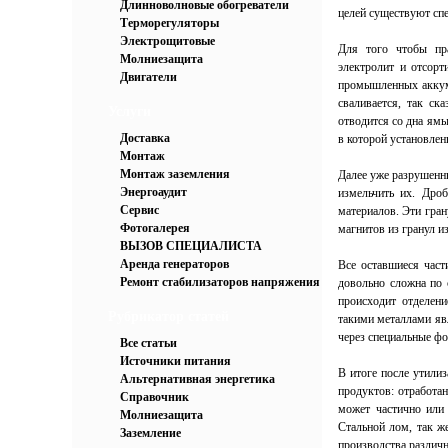
Длинноволновые обогреватели
целей существуют сп
Терморегуляторы
Электрощитовые
Для того чтобы пра
Молниезащита
электролит и отсорт
Двигатели
промышленных аккуму
сваливается, так ск
Услуги
отводится со дна ямы
Доставка
в которой установлен
Монтаж
Монтаж заземления
Далее уже разрушенн
Энергоаудит
измельчить их. Дро
Сервис
материалов. Эти гра
Фотогалерея
магнитов из гранул и
ВЫЗОВ СПЕЦИАЛИСТА
Аренда генераторов
Все оставшиеся част
Ремонт стабилизаторов напряжения
довольно сложна по 
происходит отделени
Рубрикатор статей
такими металлами яв
через специальные фо
Все статьи
Источники питания
В итоге после утили
Альтернативная энергетика
продуктов: отработан
Справочник
может частично или 
Молниезащита
Стальной лом, так же
Заземление
производства различ