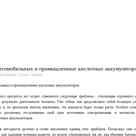
уги
Прайсы
Статьи
Фо
втомобильных и промышленных кислотных аккумулятор
/
/
ки питания
Статьи
Главная
ильных и промышленных кислотных аккумуляторов
ого прогресса все острее становится следующая проблема - утилизация огромного к
в результате деятельности человека. Уже сейчас они представляют собой большую уг
, и, по прогнозам многих аналитиков, эта опасность будет только расти. Особую сло
ии различных отслуживших свой срок источников электропитания, в частности
тных аккумуляторов.
в негодность десятки и сотни миллионов единиц этих приборов. Поскольку они 
 для здоровья человека веществ, их нельзя утилизировать так же, как обычные бытов