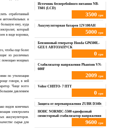
Источник бесперебойного питания NB-
T601 (LCD)
3500
слить отработанный
грн
ии автомобильных и
 большую яму, куда
Купить
Аккумуляторная батарея 12V100AH
лектролит, который
5000
грн
оен в виде воронки,
Купить
Бензиновый генератор Honda GP6500L-
GEE/1 АВТОЗАПУСК
го, чтобы еще более
0
грн
оящие из различных
м с помощью мощных
Купить
Стабилизатор напряжения Phantom VN-
600F
2009
инии по утилизации
грн
роще говоря, в ней
аратор. Чаще всего
Купить
Volter СНПТО- 7 ПТТ
д большим давлением
0
грн
Купить
Защита от перенапряжения ZUBR D340t
ько видов конечных
НОНС NORMIC-5500 однофазный
лизация электролита
симисторный стабилизатор напряжения
вых аккумуляторов.
9600
 качестве сырья для
грн