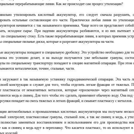
ециальные перерабатывающие линии. Как же происходит сам процесс утилизации?
вильно утилизировать кислотный аккумулятор, его следует сначала разрушить, 
ировать остальные составляющие его части. Практически любая линия по утилизац
ляторов начинается с так называемого приемника. Чаще всего он представляет собой
азать, исходное сырье. При падении аккумуляторы разбиваются, и из них вытекает э
 по специальному стоку. Есть также перерабатывающие линии, в которых приемник устр
ы специальные пильные диски, которые и разрезают аккумуляторы на части.
ые аккумуляторы попадают в специальную дробилку. Это устройство необходимо для то
билка это успешно делает, и на выходе получаются уже небольшие гранулы, сост
нулы по специальному транспортеру попадают в секцию магнитной сепарации. При это
зымаются металлические, точнее, стальные, части.
и загружают в так называемую установку гидродинамической сепарации. Эта часть л
своей конструкции и служит для того, чтобы отделить легкие фракции от тяжелых. П
е пластмассы от немагнитных металлов, которые «проскочили» через магнитный сеп
ляются медь и свинец. Для того чтобы это сделать, применяют обычную воду. Она по
рсунки попадает на смесь тяжелых и легких фракций, и смывает пластмассу с металлов.
зации автомобильных и промышленных кислотных аккумуляторов мы получаем нескол
ный электролит, пластмассовые гранулы, стальной лом, а так же свинец и медь, а ути
полностью замениться восстановлением и использованием его для производства но
 как и свинец и медь идут в переплавку. Что касается пластмасс, то их используют в
ных изделий.