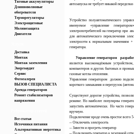
Тяговые аккумуляторы
автозапуска не требует никакой переделк
Длинноволновые
обогреватели
Терморегуляторы
Устройство полуавтоматического управ
Электрощитовые
именуемое «управление генератором
Молниезащита
электропотребителей на генератор при ав
Двигатели
для автоматического переключения элек
электросети к нормальным значениям + 
Услуги
генератора.
Доставка
Монтаж
Управление генератором разрабо
Монтаж заземления
является высоконадёжным устройством
Энергоаудит
компьютеров и других бытовых и промыш
Сервис
газовые котлы отопления.
Фотогалерея
Управление генератором должно подключ
ВЫЗОВ СПЕЦИАЛИСТА
короткого замыкания и перегрузок (автом
Аренда генераторов
Ремонт стабилизаторов
Существуют дорогие устройства, позвол
напряжения
режиме. Но наиболее популярны генерато
запустить автоматически. Но часто генер
Рубрикатор статей
вручную.
Подключение вроде очень простое всего 5
Все статьи
-- Отключить электросеть
Источники питания
-- Завести и прогреть генератор
Альтернативная энергетика
-- Подключить генератор к резервной сети