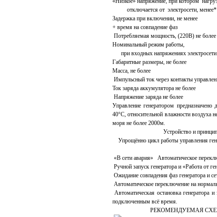
«Низкое» напряжение, при котором нагру
отключается от электрос
Задержка при включении
+ время на совпаде
Потребляемая мощность, (2
Номинальный режим работы,
при входных напряжениях электр
Габаритные размеры, не
Масса, не бо
Импульсный ток через контакты 
Ток заряда аккумулятор
Напряжение заряда н
Управление генератором предназначено 
40°С, относительной влажности воздуха н
моря не более 2000м.
Устройство и принцип ра
Упрощённо цикл работы управления ген
«В сети авария» Автоматическое переклю
Ручной запуск генератора и «Работа от 
Ожидание совпадения фаз генератора и с
Автоматическое переключение на нормаль
Автоматическая остановка генератора и 
подключенным всё время.
РЕКОМЕНДУЕМАЯ СХЕМА ПОД