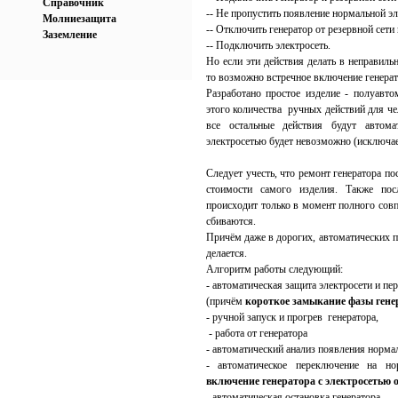
Справочник
-- Не пропустить появление нормальной э
Молниезащита
-- Отключить генератор от резервной сети 
Заземление
-- Подключить электросеть.
Но если эти действия делать в неправиль
то возможно встречное включение генерато
Разработано простое изделие - полуавто
этого количества ручных действий для че
все остальные действия будут автома
электросетью будет невозможно (исключае
Следует учесть, что ремонт генератора п
стоимости самого изделия. Также пос
происходит только в момент полного совп
сбиваются.
Причём даже в дорогих, автоматических п
делается.
Алгоритм работы следующий:
- автоматическая защита электросети и пе
(причём
короткое замыкание фазы гене
- ручной запуск и прогрев генератора,
- работа от генератора
- автоматический анализ появления нормал
- автоматическое переключение на но
включение генератора с электросетью 
- автоматическая остановка генератора