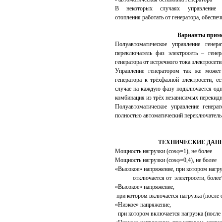
В некоторых случаях управление г
отопления работать от генератора, обеспе
Варианты приме
Полуавтоматическое управление генер
переключатель фаз электросеть – гене
генератора от встречного тока электросети
Управление генератором так же может
генератора к трёхфазной электросети, е
случае на каждую фазу подключается одно
комбинация из трёх независимых перекидн
Полуавтоматическое управление генера
полностью автоматический переключатель 
ТЕХНИЧЕСКИЕ ДАН
Мощность нагрузки (cosφ=1
Мощность нагрузки (cosφ=0,
«Высокое» напряжение, при котором нагр
отключается от электрос
«Высокое» напряжение,
при котором включается нагрузка (по
«Низкое» напряжение,
при котором включается нагрузка (по