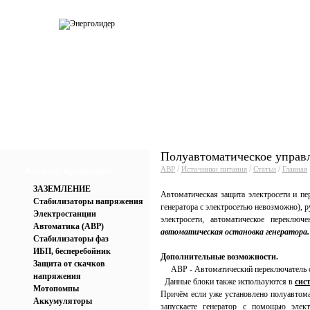
О компании
Каталог
Услуги
Прай
Полуавтоматическое управл
/
/
/
АВР
Источники питания
Статьи
Главная
Каталог продукции
ЗАЗЕМЛЕНИЕ
Автоматическая защита электросети и пе
Стабилизаторы напряжения
генератора с электросетью невозможно), р
Электростанции
электросети, автоматическое переклю
Автоматика (АВР)
автоматическая остановка генератора.
Стабилизаторы фаз
ИБП, бесперебойник
Дополнительные возможности.
Защита от скачков
АВР - Автоматический переключатель с
напряжения
Данные блоки также используются в
сис
Мотопомпы
Причём если уже установлено полуавтома
Аккумуляторы
запускаете генератор с помощью элек