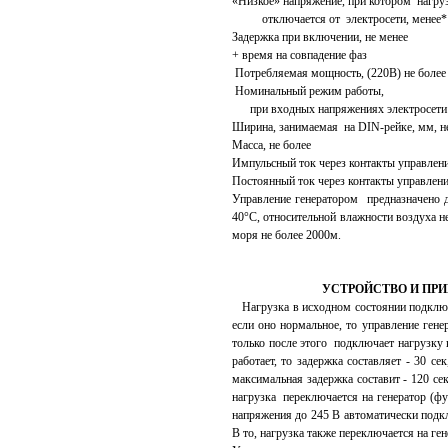
«Низкое» напряжение, при котором нагру
отключается от электрос
Задержка при включении
+ время на совпаде
Потребляемая мощность, (
Номинальный режим работы,
при входных напряжениях элект
Ширина, занимаемая на DIN-ре
Масса, не бол
Импульсный ток через контакты управл
Постоянный ток через контакты управ
Управление генератором предназначено 
40°С, относительной влажности воздуха н
моря не более 2000м.
УСТРОЙСТВО И ПРИН
Нагрузка в исходном состоянии подключе
если оно нормальное, то управление гене
только после этого подключает нагрузку к
работает, то задержка составляет - 30 се
максимальная задержка составит - 120 с
нагрузка переключается на генератор (ф
напряжения до 245 В автоматически подкл
В то, нагрузка также переключается на ге