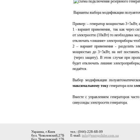
Варианты выбора модификации полуавтом
Пример: – генератор мощностью 3÷5кВт, а
1 - вариант применения, так как через с
от электросети (10кВт) то необходима мо
отключать «лишние» электроприборы чтоб 
2 – вариант применения - разделить эл
мощностью до 3÷5кВт, на неё поставить
(через защиту). В этом случае при пропа
будет отключать лишние электроприборы, 
подаётся.
Выбор модификации полуавтоматическог
максимальному току
генератора или
эле
Вместе с управлением генераторов част
синусоиды электросети генератора.
Украина, г.Киев
тел.: (044)-228-68-09
бул. Чоколовский,27Б
E-mail:
info@energolider.com.ua
бул. Чоколовский,27Б