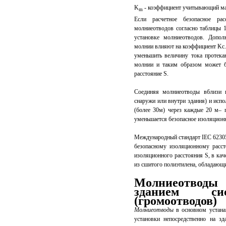
K
- коэффициент учитывающий ма
m
Если расчетное безопасное ра
молниеотводов согласно таблицы 1
установке молниеотводов. Допол
молнии влияют на коэффициент Kc
уменьшить величину тока протек
молнии и таким образом может б
расстояние S.
Соединяя молниеотводы вблизи п
снаружи или внутри здания) и исп
(более 30м) через каждые 20 м– 
уменьшается безопасное изоляционн
Международный стандарт IEC 62305,
безопасному изоляционному расс
изоляционного расстояния S, в кач
из сшитого полиэтилена, обладаю
Молниеотводы
зданием си
(громоотводов)
Молниеотводы
в основном устанав
установки непосредственно на з