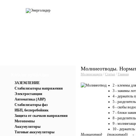
О компании
Каталог
Услуги
Прай
Молниеотводы. Нормат
/
/
Молниезащита
Статьи
Главная
Каталог продукции
ЗАЗЕМЛЕНИЕ
2 - клеммы дл
Стабилизаторы напряжения
3 - зажимы лот
Электростанции
4 - держатель 
Автоматика (АВР)
5 - разделител
Стабилизаторы фаз
6 - скобы водо
ИБП, бесперебойник
7 - блоки зажи
Защита от скачков напряжения
8 - разделител
Мотопомпы
9 - молниезащ
Аккумуляторы
10 - держатель
Тяговые аккумуляторы
Молниеотвод (токоотвод)
- э