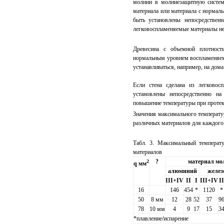
молнии в молниезащитную систем
материала или материала с норма
быть установлены непосредственн
легковоспламеняемые материалы не
Древесина с объемной плотност
нормальным уровнем воспламеняем
устанавливаться, например, на дома
Если стена сделана из легковос
установлены непосредственно на
повышение температуры при протек
Значения максимального температу
различных материалов для каждого
Табл. 3. Максимальный темпера
материалов
?
материал мо
2
q мм
алюминий
желез
III+IV
II
I
III+IV
II
16
146
454
*
1120
*
50
8 мм
12
28
52
37
9
78
10 мм
4
9
17
15
3
*плавление/испарение