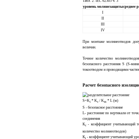
Табл. 2. IEC 62305 ч. 3
уровень молниезащиты
среднее р
I
II
III
IV
При монтаже молниеотводов допу
величин.
Точное количество молниеотводо
безопасного расстояния S (S-мин
токоотводом и проводящими частя
Расчет безопасного изоляци
S=K
* K
/ K
* L (м)
i
c
m
S - безопасное расстояние
L- расстояние по вертикали от то
соединения
К
- коэффициент учитывающий то
с
количество молниеотводов)
К
- коэффициент учитывающий ур
i