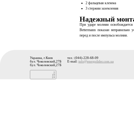
2 фальцевая клемма
3 стержни заземления
Надежный монта
При ударе молнии освобождается
Bettermann показан неправильно 
перед и после импульса молнии.
Украина, г.Киев
тел.: (044)-228-68-09
бул. Чоколовский,27Б
E-mail:
info@energolider.com.ua
бул. Чоколовский,27Б