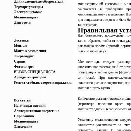
Длинноволновые обогреватели
молниеприемной системой и мол
Терморегуляторы
заключается в проведении пр
Электрощитовые
молниезащитному заземлению. Про
Молниезащита
для защищаемого здания и быть бе
Двигатели
так и снаружи.
Правильная уст
Услуги
Для безопасного прохождения т
Доставка
таким образом, чтобы от точки уд
Монтаж
как можно короче (прямой, вертик
Монтаж заземления
быть не менее двух.
Энергоаудит
Сервис
Молниеотводы следует разме
Фотогалерея
изоляционное расстояние S от вну
ВЫЗОВ СПЕЦИАЛИСТА
проводящих частей здания (формул
Аренда генераторов
см. ниже). При невозможност
Ремонт стабилизаторов напряжения
эквипотенциальное соединение, при
молнии внутрь здания.
Рубрикатор статей
Количество устанавливаемых молни
Все статьи
(периметра проекции краев к
Источники питания
молниеотводоами, в зависимости от
Альтернативная энергетика
Справочник
Установку молниеотводов следует
Молниезащита
количество увеличивают за счет
Заземление
периметру здания. В зависимо