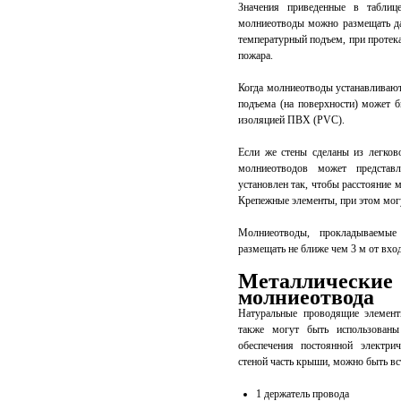
Значения приведенные в таблиц
молниеотводы можно размещать д
температурный подъем, при протека
пожара.
Когда молниеотводы устанавливают
подъема (на поверхности) может б
изоляцией ПВХ (PVC).
Если же стены сделаны из легко
молниеотводов может представ
установлен так, чтобы расстояние 
Крепежные элементы, при этом могу
Молниеотводы, прокладываемые
размещать не ближе чем 3 м от вхо
Металлические 
молниеотвода
Натуральные проводящие элемент
также могут быть использованы
обеспечения постоянной электри
стеной часть крыши, можно быть вс
1 держатель провода