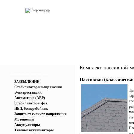
О компании
Каталог
Услуги
Прай
Комплект пассивной 
Каталог продукции
Пассивная (классическа
ЗАЗЕМЛЕНИЕ
Стабилизаторы напряжения
Тр
Электростанции
за
Автоматика (АВР)
ср
Стабилизаторы фаз
ра
ИБП, бесперебойник
мо
Защита от скачков напряжения
сте
Мотопомпы
мет
Аккумуляторы
Па
Тяговые аккумуляторы
со