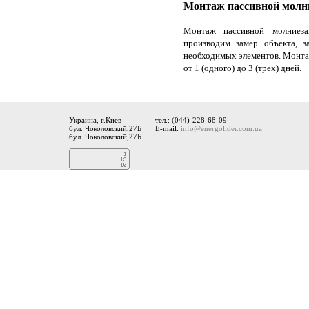
Монтаж пассивной мол
Монтаж пассивной молниеза
производим замер объекта, з
необходимых элементов. Монта
от 1 (одного) до 3 (трех) дней.
Украина, г.Киев
тел.: (044)-228-68-09
бул. Чоколовский,27Б
E-mail:
info@energolider.com.ua
бул. Чоколовский,27Б