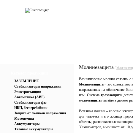
О компании
Каталог
Услуги
Прай
Молниезащита
/
Молниезащ
Каталог продукции
Возникновение молнии связано с 
ЗАЗЕМЛЕНИЕ
Молниезащита
– это совокупност
Стабилизаторы напряжения
направленных на обеспечение безо
Электростанции
нем. Система
грозозащиты
делитс
Автоматика (АВР)
молнезащиты
читайте в данном ра
Стабилизаторы фаз
ИБП, бесперебойник
Вспышка молнии – явление неконтр
Защита от скачков напряжения
для человека и его жилища предс
Мотопомпы
объекты, расположенные на поверхн
Аккумуляторы
30 километров, а мощность от 10 д
Тяговые аккумуляторы