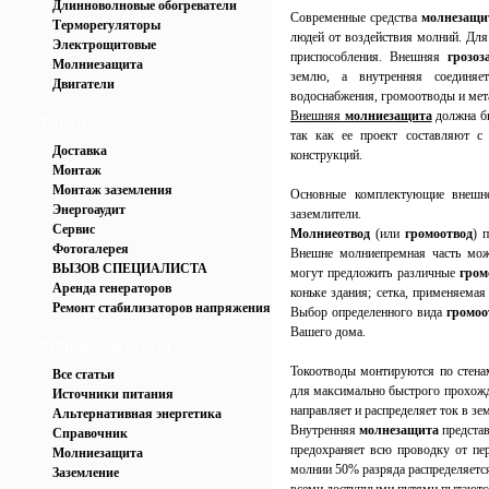
Длинноволновые обогреватели
Современные средства
молнезащ
Терморегуляторы
людей от воздействия молний. Для
Электрощитовые
приспособления. Внешняя
грозоз
Молниезащита
землю, а внутренняя соединяет
Двигатели
водоснабжения, громоотводы и мет
Внешняя
молниезащита
должна б
Услуги
так как ее проект составляют 
Доставка
конструкций.
Монтаж
Монтаж заземления
Основные комплектующие внеш
Энергоаудит
заземлители.
Сервис
Молниеотвод
(или
громоотвод
) 
Фотогалерея
Внешне молниепремная часть мож
ВЫЗОВ СПЕЦИАЛИСТА
могут предложить различные
гром
Аренда генераторов
коньке здания; сетка, применяема
Ремонт стабилизаторов напряжения
Выбор определенного вида
громоо
Вашего дома.
Рубрикатор статей
Токоотводы монтируются по стена
Все статьи
для максимально быстрого прохожд
Источники питания
направляет и распределяет ток в 
Альтернативная энергетика
Внутренняя
молнезащита
представ
Справочник
предохраняет всю проводку от пе
Молниезащита
молнии 50% разряда распределяетс
Заземление