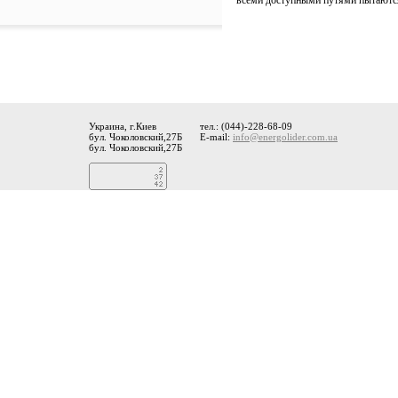
всеми доступными путями пытаются
Украина, г.Киев
тел.: (044)-228-68-09
бул. Чоколовский,27Б
E-mail:
info@energolider.com.ua
бул. Чоколовский,27Б