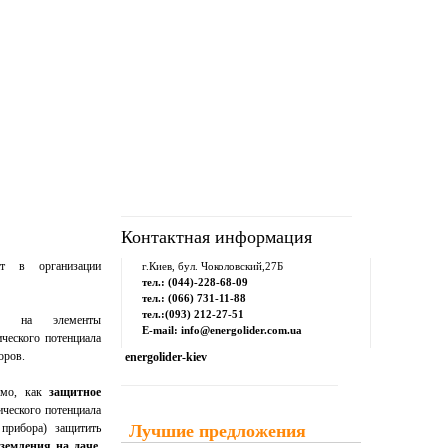
рум
Downloads
Контакты
Контактная информация
 в организации
г.Киев, бул. Чоколовский,27Б
тел.: (044)-228-68-09
тел.: (066) 731-11-88
тел.:(093) 212-27-51
ы на элементы
E-mail: info@energolider.com.ua
ического потенциала
оров.
energolider-kiev
имо, как
защитное
ческого потенциала
прибора) защитить
Лучшие предложения
аземления на даче
,