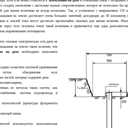
ее хотя и не может относится к
заземлению на даче
в отношении токов с большими з
то создать заземление с настолько малым сопротивлением, которое не позволило бы пр
ой для жизни величины не всегда возможно. Так, в установках с напряжением 110 к
ыкании на землю достигают очень больших значений, доходящих до 30 килоампер (
еком и землей токи могут достигать чрезвычайно опасных для жизни величин. Име
я через тело человека токов такой величины и применяется еще одна дополнитель
 как выравнивание потенциалов.
что силовая электрическая сеть дачи не
амыкания на землю таких величин, тем
ние на даче
необходимо выполнять
ходимо оснастить системой уравнивания
в путем объединения всех
х частей, которые содержит дача:
 молниезащиты;
енных из металла таких систем, как
оснабжения, система водопровода и
х заземлителей (арматуры фундамента
емляющей шины.
ителей используются металлические