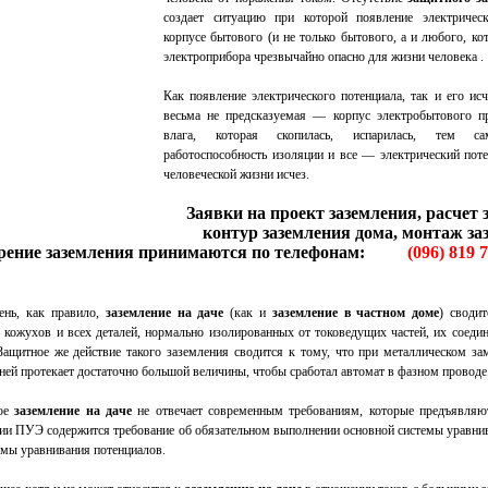
создает ситуацию при которой появление электрическ
корпусе бытового (и не только бытового, а и любого, ко
электроприбора чрезвычайно опасно для жизни человека .
Как появление электрического потенциала, так и его ис
весьма не предсказуемая — корпус электробытового пр
влага, которая скопилась, испарилась, тем са
работоспособность изоляции и все — электрический поте
человеческой жизни исчез.
Заявки на проект заземления, расчет 
контур заземления дома, монтаж за
рение заземления принимаются по телефонам:
(096) 819 
ень, как правило,
заземление на даче
(как и
заземление в частном доме
) своди
 кожухов и всех деталей, нормально изолиро­ванных от токоведущих частей, их соеди
ащитное же действие такого зазем­ления сводится к тому, что при металлическом за
 ней протекает достаточ­но большой величины, чтобы сработал автомат в фазном проводе
кое
заземление на даче
не отвечает современным требованиям, которые предъявляют
нии ПУЭ содержится требование об обязательном выполнении основной системы уравни
емы уравнивания потенциалов.