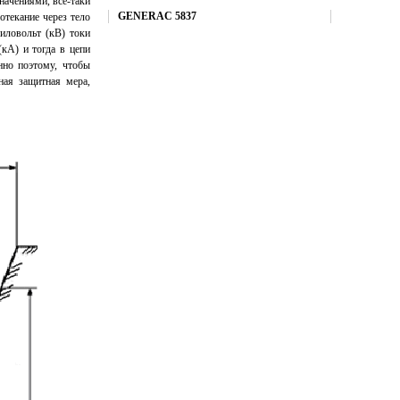
начениями, все-таки
Купить
GENERAC 5837
отекание через тело
иловольт (кВ) токи
кА) и тогда в цепи
нно поэтому, чтобы
ная защитная мера,