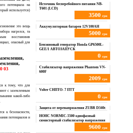
Источник бесперебойного питания NB-
ого потенциала на
T601 (LCD)
торый используется)
3500
грн
чезновение это вещь
Купить
Аккумуляторная батарея 12V100AH
ибора нагрелся, та
5000
грн
мым восстановив
нциал, опасный для
Купить
Бензиновый генератор Honda GP6500L-
GEE/1 АВТОЗАПУСК
0
грн
заземления,
земления,
Купить
Стабилизатор напряжения Phantom VN-
70 03
600F
2009
грн
тся к тому, что для
Купить
Volter СНПТО- 7 ПТТ
няют с заземлен­ным
0
мыкании какой-либо
грн
.
Купить
Защита от перенапряжения ZUBR D340t
ся к безопасности,
НОНС NORMIC-5500 однофазный
вания потенциалов и
симисторный стабилизатор напряжения
9600
грн