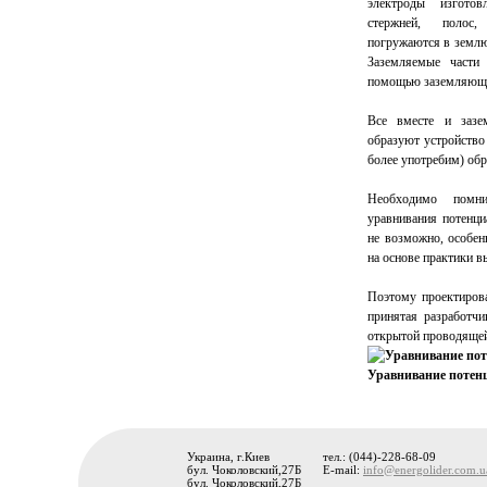
электроды изготов
стержней, полос
погружаются в землю
Заземляемые части
помощью заземляющи
Все вместе и зазе
образуют устройств
более употребим) об
Необходимо помни
уравнивания потенци
не возможно, особен
на основе практики в
Поэтому проектиров
принятая разработчи
открытой проводящей
Уравнивание потен
Украина, г.Киев
тел.: (044)-228-68-09
бул. Чоколовский,27Б
E-mail:
info@energolider.com.u
бул. Чоколовский,27Б