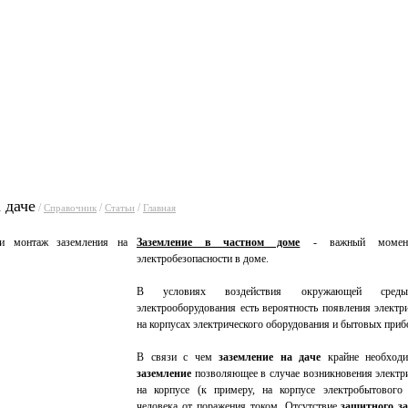
уги
Прайсы
Статьи
Фо
 даче
/
/
/
Справочник
Статьи
Главная
Заземление в частном доме
- важный момент
электробезопасности в доме.
В условиях воздействия окружающей сред
электрооборудования есть вероятность появления электр
на корпусах электрического оборудования и бытовых приб
В связи c чем
заземление на даче
крайне необход
заземление
позволяющее в случае возникновения электри
на корпусе (к примеру, на корпусе электробытового 
человека от поражения током. Отсутствие
защитного
з