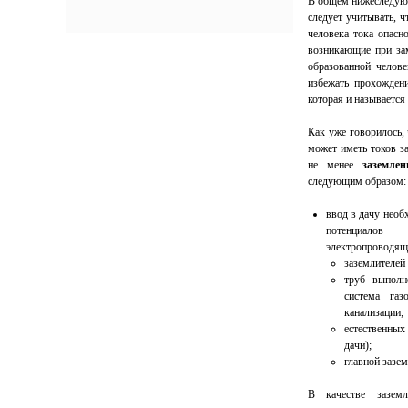
В общем нижеследующ
следует учитывать, ч
человека тока опасн
возникающие при зам
образованной челов
избежать прохождени
которая и называется
Как уже говорилось, 
может иметь токов з
не менее
заземле
следующим образом:
ввод в дачу необ
потенциало
электропроводящи
заземлителей
труб выполн
система газ
канализации;
естественны
дачи);
главной заз
В качестве заземл