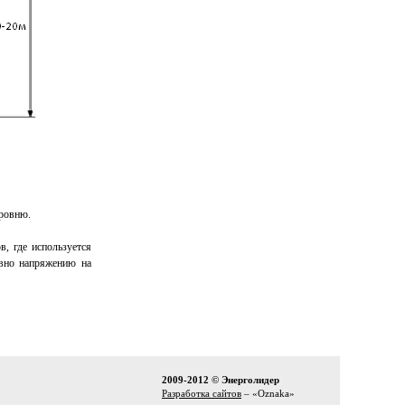
уровню.
, где используется
авно напряжению на
2009-2012 © Энерголидер
Разработка сайтов
– «Oznaka»