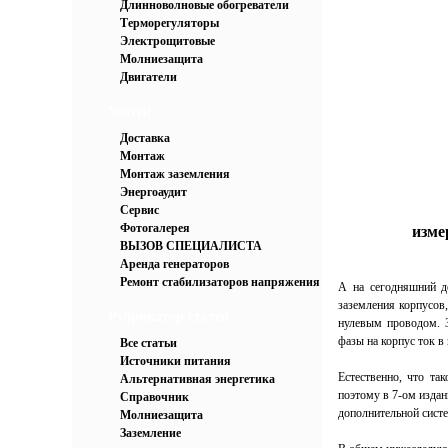
Длинноволновые обогреватели
Терморегуляторы
Электрощитовые
Молниезащита
Двигатели
Услуги
Доставка
Монтаж
Монтаж заземления
Энергоаудит
Сервис
Фотогалерея
изме
ВЫЗОВ СПЕЦИАЛИСТА
Аренда генераторов
Ремонт стабилизаторов напряжения
А на сегодняшний д
заземления корпусов,
Рубрикатор статей
нулевым проводом. З
фазы на корпус ток в
Все статьи
Источники питания
Естественно, что та
Альтернативная энергетика
поэтому в 7-ом изда
Справочник
дополнительной сист
Молниезащита
Заземление