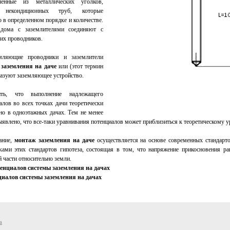
ленные из металлических уголков,
, некондиционных труб, которые
 в определенном порядке и количестве.
 дома с заземлителями соединяют с
х проводников.
мляющие проводники и заземлители
о
заземления на даче
или (этот термин
разуют заземляющее устройство.
ть, что выполнение надлежащего
алов во всех точках дачи теоретически
но в одноэтажных дачах. Тем не менее
ыявлено, что все-таки уравнивания потенциалов может приблизиться к теоретическому 
ание,
монтаж заземления на даче
осуществляется на основе современных стандартов
ками этих стандартов гипотеза, состоящая в том, что напряжение прикосновения р
 части относительно земли.
циалов системы
заземления на дачах
a