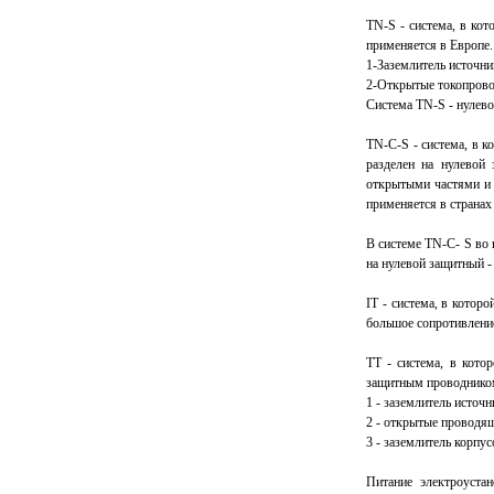
ТN-S - система, в ко
применяется в Европе.
1-Заземлитель источни
2-Открытые токопрово
Система TN-S - нулево
TN-С-S - система, в 
разделен на нулевой
открытыми частями и 
применяется в странах
В системе TN-C- S во
на нулевой защитный -
IT - система, в котор
большое сопротивлени
TТ - система, в кот
защитным проводником
1 - заземлитель источн
2 - открытые проводящ
3 - заземлитель корпу
Питание электроуста