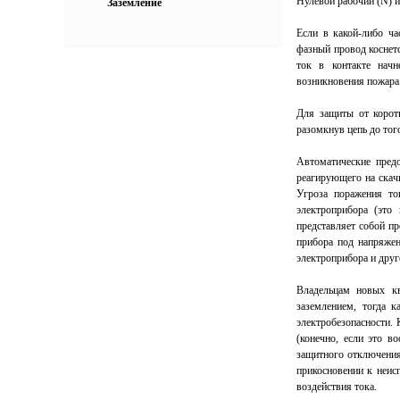
Нулевой рабочий (N) 
Заземление
Если в какой-либо ча
фазный провод коснетс
ток в контакте начн
возникновения пожара
Для защиты от коротк
разомкнув цепь до тог
Автоматические предо
реагирующего на скач
Угроза поражения то
электроприбора (это
представляет собой п
прибора под напряжен
электроприбора и друг
Владельцам новых кв
заземлением, тогда к
электробезопасности.
(конечно, если это в
защитного отключения
прикосновении к неис
воздействия тока.