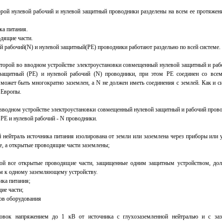
торой нулевой рабочий и нулевой защитный проводники разделены на всем ее протяжен
ка питания.
дящие части.
й рабочий(N) и нулевой защитный(PE) проводники работают раздельно по всей системе.
которой во вводном устройстве электроустановки совмещенный нулевой защитный и ра
 защитный (РЕ) и нулевой рабочий (N) проводники, при этом РЕ соединен со все
может быть многократно заземлен, а N не должен иметь соединения с землей. Как и с
 Европы.
 вводном устройстве электроустановки совмещенный нулевой защитный и рабочий прово
 РЕ и нулевой рабочий - N проводники.
ой нейтраль источника питания изолирована от земли или заземлена через приборы или
е, а открытые проводящие части заземлены;
орой все открытые проводящие части, защищенные одним защитным устройством, до
 к одному заземляющему устройству.
ика питания;
ие части;
сов оборудования
новок напряжением до 1 кВ от источника с глухозаземленной нейтралью и с за