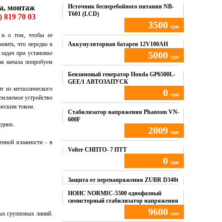
Источник бесперебойного питания NB-
ма, монтаж
T601 (LCD)
) 819 70 03
3500
грн
ь и о том, чтобы ее
Купить
мнить, что нередко в
Аккумуляторная батарея 12V100AH
задач при установке
5000
грн
ля начала попробуем
Купить
Бензиновый генератор Honda GP6500L-
GEE/1 АВТОЗАПУСК
ит из металлического
0
грн
земляемое устройство
ическим током.
Купить
Стабилизатор напряжения Phantom VN-
600F
едних.
2009
грн
енной влажности - в
Купить
Volter СНПТО- 7 ПТТ
0
грн
Купить
Защита от перенапряжения ZUBR D340t
НОНС NORMIC-5500 однофазный
симисторный стабилизатор напряжения
9600
ых групповых линий.
грн