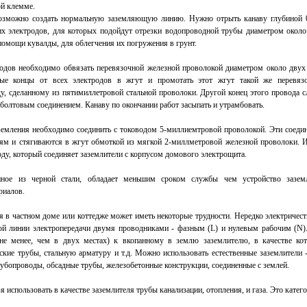
ой клемме.
озможно создать нормальную заземляющую линию. Нужно отрыть канаву глубиной 0
х электродов, для которых подойдут отрезки водопроводной трубы диаметром окол
омощи кувалды, для облегчения их погружения в грунт.
одов необходимо обвязать перевязочной железной проволокой диаметром около двух
ные концы от всех электродов в жгут и промотать этот жгут такой же перевяз
, сделанному из пятимиллетровой стальной проволоки. Другой конец этого провода с
болтовым соединением. Канаву по окончании работ засыпать и утрамбовать.
емления необходимо соединить с тоководом 5-миллиемтровой проволокой. Эти соеди
лям и стягиваются в жгут обмоткой из мягкой 2-миллметровой железной проволоки. 
оду, который соединяет заземлители с корпусом домового электрощита.
нное из черной стали, обладает меньшим сроком службы чем устройство зазем
риалов.
я в частном доме или коттедже может иметь некоторые трудности. Нередко электричес
й линии электропередачи двумя проводниками - фазным (L) и нулевым рабочим (N)
не менее, чем в двух местах) к вкопанному в землю заземлителю, в качестве кот
ские трубы, стальную арматуру и т.д. Можно использовать естественные заземлители 
убопроводы, обсадные трубы, железобетонные конструкции, соединенные с землей.
я использовать в качестве заземлителя трубы канализации, отопления, и газа. Это катег