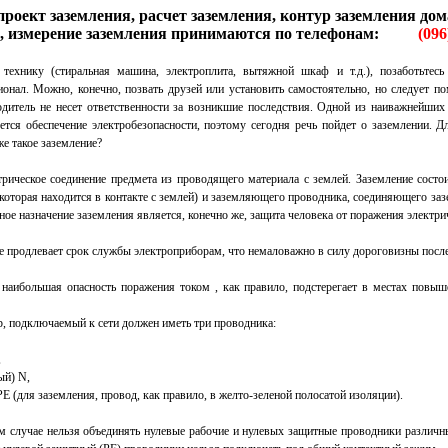
проект заземления, расчет заземления, контур заземления до
, измерение заземления принимаются по телефонам:
(096
технику (стиральная машина, электроплита, вытяжной шкаф и т.д.), позаботьтес
онал. Можно, конечно, позвать друзей или установить самостоятельно, но следует по
одитель не несет ответственности за возникшие последствия. Одной из наиважнейших 
ется обеспечение электробезопасности, поэтому сегодня речь пойдет о заземлении. Д
же такое заземление?
трическое соединение предмета из проводящего материала с землей. Заземление состо
, которая находится в контакте с землей) и заземляющего проводника, соединяющего за
ное назначение заземления является, конечно же, защита человека от поражения электр
е продлевает срок службы электроприборам, что немаловажно в силу дороговизны посл
 наибольшая опасность поражения током , как правило, подстерегает в местах повыш
, подключаемый к сети должен иметь три проводника:
,
ый) N,
Е (для заземления, провод, как правило, в желто-зеленой полосатой изоляции).
ем случае нельзя объединять нулевые рабочие и нулевых защитные проводники различн