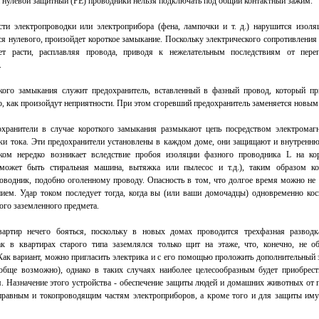
и нулевой защитный (PE) проводники нельзя подключать под общий контактный зажим.
сти электропроводки или электроприбора (фена, лампочки и т. д.) нарушится изоляц
я нулевого, произойдет короткое замыкание. Поскольку электрического сопротивления в
ет расти, расплавляя провода, приводя к нежелательным последствиям от пере
.
ого замыкания служит предохранитель, вставленный в фазный провод, который при
о, как произойдут неприятности. При этом сгоревший предохранитель заменяется новым
хранители в случае короткого замыкания размыкают цепь посредством электромагн
ки тока. Эти предохранители установлены в каждом доме, они защищают и внутренн
ком нередко возникает вследствие пробоя изоляции фазного проводника L на кор
 может быть стиральная машина, вытяжка или пылесос и т.д.), таким образом ко
роводник, подобно оголенному проводу. Опасность в том, что долгое время можно не 
ием. Удар током последует тогда, когда вы (или ваши домочадцы) одновременно косн
ого заземленного предмета.
артир нечего бояться, поскольку в новых домах проводится трехфазная разводка
ак в квартирах старого типа заземлялся только щит на этаже, что, конечно, не о
 Как вариант, можно пригласить электрика и с его помощью проложить дополнительный
ообще возможно), однако в таких случаях наиболее целесообразным будет приобрес
. Назначение этого устройства - обеспечение защиты людей и домашних животных от 
правным и токопроводящим частям электроприборов, а кроме того и для защиты иму