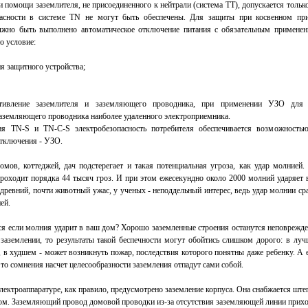
 помощи заземлителя, не присоединенного к нейтрали (система ТТ), допускается только 
пасности в системе TN не могут быть обеспечены. Для защиты при косвенном при
олжно быть выполнено автоматическое отключение питания с обязательным примен
о условие:
ия защитного устройства;
тивление заземлителя и заземляющего проводника, при применении УЗО для 
заземляющего проводника наиболее удаленного электроприемника.
ия ТN-S и ТN-С-S электробезопасность потребителя обеспечивается возможность
отключения - УЗО.
омов, коттеджей, дач подстерегает и такая потенциальная угроза, как удар молнией.
проходит порядка 44 тысяч гроз. И при этом ежесекундно около 2000 молний ударяет
древний, почти животный ужас, у ученых - неподдельный интерес, ведь удар молнии с
ей.
ся если молния ударит в ваш дом? Хорошо заземленные строения останутся неповрежде
 заземлении, то результаты такой беспечности могут обойтись слишком дорого: в луч
 в худшем - может возникнуть пожар, последствия которого понятны даже ребенку. А е
 то сомнения насчет целесообразности заземления отпадут сами собой.
лектроаппаратуре, как правило, предусмотрено заземление корпуса. Она снабжается шт
м. Заземляющий провод домовой проводки из-за отсутствия заземляющей линии прихо