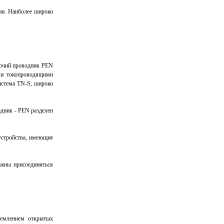
ии. Наиболее широко
бочий проводник PEN
ми токопроводящими
истема ТN-S, широко
дник - РЕN разделен
 устройства, имеющие
лжны присоединяться
землением открытых