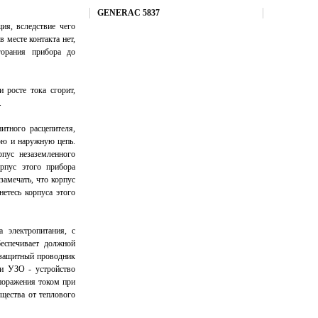
Купить
GENERAC 5837
ия, вследствие чего
 месте контакта нет,
горания прибора до
 росте тока сгорит,
.
итного расцепителя,
юю и наружную цепь.
пус незаземленного
рпус этого прибора
замечать, что корпус
етесь корпуса этого
 электропитания, с
беспечивает должной
 защитный проводник
ти УЗО - устройство
поражения током при
щества от теплового