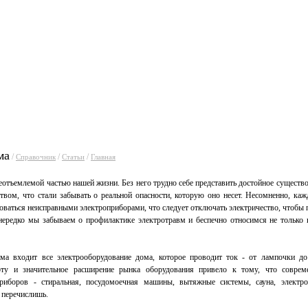
уги
Прайсы
Статьи
Фо
ма
/
/
/
Справочник
Статьи
Главная
еотъемлемой частью нашей жизни. Без него трудно себе представить достойное существ
твом, что стали забывать о реальной опасности, которую оно несет. Несомненно, каж
ьзоваться неисправными электроприборами, что следует отключать электричество, чтобы 
нередко мы забываем о профилактике электротравм и беспечно относимся не только к
ома входит все электрооборудование дома, которое проводит ток - от лампочки 
ту и значительное расширение рынка оборудования привело к тому, что совре
риборов - стиральная, посудомоечная машины, вытяжные системы, сауна, электро
е перечислишь.