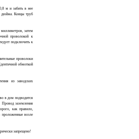
,8 м и забить в нее
о дюйма. Концы труб
 миллиметров, затем
очной проволокой к
ледует подключить к
нительные проволоки
Идентичной обмоткой
ления из заводских
тво в дом подводится
. Провод заземления
орого, как правило,
- проложенные возле
орически запрещено!