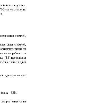
в или токов утечки.
 УЗО тут же отключит
ы.
соединяется с землей,
нная связь с землей,
 части присоединены к
нулевого рабочего и
тный (РЕ) проводники
ков совмещены в один
роводнике на всем ее
водник – PEN.
 распространяется на