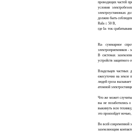
проводящих частей при
условия электробезо
электроустановках д
должно быть соблюден
RaIa ≤ 50 B,
где Ia- ток срабатыван
Ra- суммарное спро
электроприемников - 
В системах заземлен
устройств защитного 
Владельцев частных д
ежесуточно на земле 
людей гроза вызывает 
атомной электростанци
Что же может случить
вы не позаботились о
выкинуть всю технику,
это произойдет ночью,
Во всей современной э
заземляющим контакто