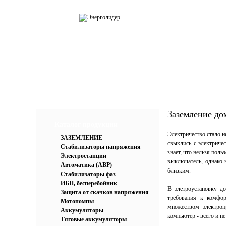
О компании
Каталог
Усл
Заземление до
Каталог продукции
Электричество стало н
ЗАЗЕМЛЕНИЕ
свыклись с электричес
Стабилизаторы напряжения
знает, что нельзя пол
Электростанции
выключатель, однако 
Автоматика (АВР)
близким.
Стабилизаторы фаз
ИБП, бесперебойник
В элетроустановку д
Защита от скачков напряжения
требования к комфор
Мотопомпы
множеством электроп
Аккумуляторы
компьютер - всего и н
Тяговые аккумуляторы