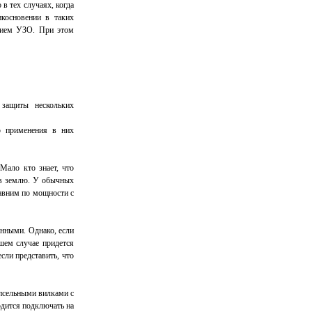
в тех случаях, когда
косновении в таких
ением УЗО. При этом
защиты нескольких
ю применения в них
 Мало кто знает, что
 в землю. У обычных
равним по мощности с
нными. Однако, если
шем случае придется
сли представить, что
епсельными вилками с
дится подключать на