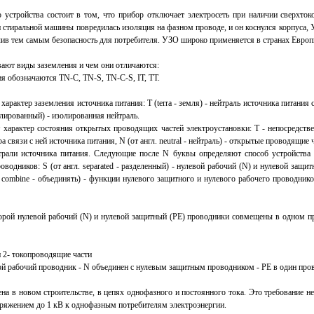
 устройства состоит в том, что прибор отключает электросеть при наличии сверхтоко
 стиральной машины повредилась изоляция на фазном проводе, и он коснулся корпуса,
чив тем самым безопасность для потребителя. УЗО широко применяется в странах Европ
вают виды заземления и чем они отличаются:
я обозначаются TN-С, ТN-S, TN-С-S, IT, TТ.
характер заземления источника питания: Т (terra - земля) - нейтраль источника питания 
изолированный) - изолированная нейтраль.
 характер состояния открытых проводящих частей электроустановки: Т - непосредстве
а связи с ней источника питания, N (от англ. neutral - нейтраль) - открытые проводящие
трали источника питания. Следующие после N буквы определяют способ устройства 
оводников: S (от англ. separated - разделенный) - нулевой рабочий (N) и нулевой защи
. combine - объединять) - функции нулевого защитного и нулевого рабочего проводни
оторой нулевой рабочий (N) и нулевой защитный (РЕ) проводники совмещены в одном п
и 2- токопроводящие части
ой рабочий проводник - N объединен с нулевым защитным проводником - РЕ в один про
а в новом строительстве, в цепях однофазного и постоянного тока. Это требование не
пряжением до 1 кВ к однофазным потребителям электроэнергии.