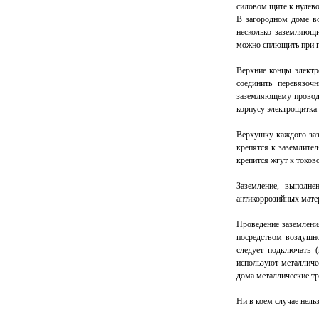
силовом щите к нулев
В загородном доме в
несколько заземляющи
можно сплющить при п
Верхние концы электр
соединить перевязоч
заземляющему проводу
корпусу электрощитка 
Верхушку каждого заз
крепятся к заземлите
крепится жгут к токов
Заземление, выполне
антикоррозийных мате
Проведение заземлени
посредством воздушно
следует подключать (
используют металличе
дома металлические тр
Ни в коем случае нельз