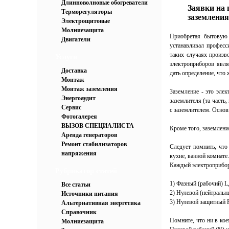
Длинноволновые обогреватели
Заявки на 
Терморегуляторы
заземления
Электрощитовые
Молниезащита
Приобретая бытовую 
Двигатели
устанавливал професси
таких случаях произв
Услуги
электроприборов явля
Доставка
дать определение, что 
Монтаж
Монтаж заземления
Заземление - это элек
Энергоаудит
заземлителя (та часть
Сервис
с заземлителем. Основ
Фотогалерея
ВЫЗОВ СПЕЦИАЛИСТА
Кроме того, заземлени
Аренда генераторов
Ремонт стабилизаторов
Следует помнить, что
напряжения
кухне, ванной комнате.
Каждый электроприбор
Рубрикатор статей
1) Фазный (рабочий) L
Все статьи
2) Нулевой (нейтральн
Источники питания
3) Нулевой защитный Р
Альтернативная энергетика
Справочник
Помните, что ни в ко
Молниезащита