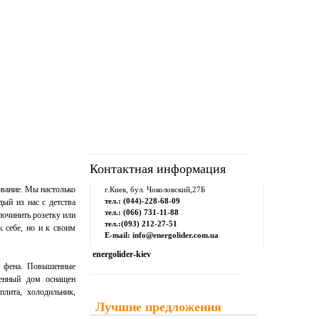
рум
Downloads
Контакты
Контактная информация
ование. Мы настолько
г.Киев, бул. Чоколовский,27Б
тел.: (044)-228-68-09
дый из нас с детства
тел.: (066) 731-11-88
починить розетку или
тел.:(093) 212-27-51
 себе, но и к своим
E-mail: info@energolider.com.ua
energolider-kiev
до фена. Повышенные
менный дом оснащен
плита, холодильник,
Лучшие предложения