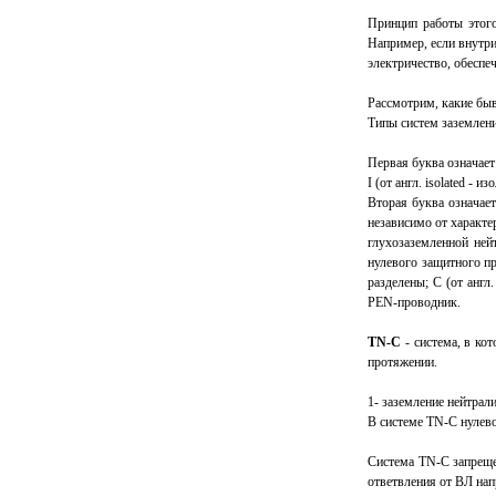
Принцип работы этого
Например, если внутри
электричество, обеспе
Рассмотрим, какие бы
Типы систем заземлени
Первая буква означает 
I (от англ. isolated - 
Вторая буква означает
независимо от характер
глухозаземленной ней
нулевого защитного пр
разделены; С (от англ
РЕN-проводник.
TN-С
- система, в к
протяжении.
1- заземление нейтрал
В системе TN-C нулев
Система TN-C запрещен
ответвления от ВЛ на