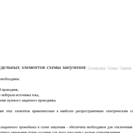
уги
Прайсы
Статьи
Фо
тдельных элементов схемы зануления
/
/
/
Справочник
Статьи
Главная
 необходимы:
й проводник,
 нейтрали источника тока,
ение нулевого защитного проводника.
ние этих элементов применительно к наиболее распространенным электрическим 
о защитного проводника
в схеме зануления - обеспечить необходимое для отключения
откого замыкания путем создания для этого тока цепи с малым сопротивлением.