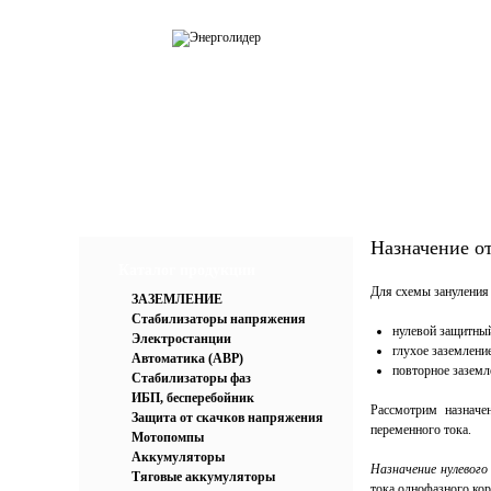
О компании
Каталог
Усл
Назначение о
Каталог продукции
Для схемы зануления
ЗАЗЕМЛЕНИЕ
Стабилизаторы напряжения
нулевой защитны
Электростанции
глухое заземление
Автоматика (АВР)
повторное заземл
Стабилизаторы фаз
ИБП, бесперебойник
Рассмотрим назначе
Защита от скачков напряжения
переменного тока.
Мотопомпы
Аккумуляторы
Назначение нулевог
Тяговые аккумуляторы
тока однофазного кор