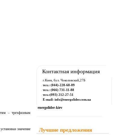
рум
Downloads
Контакты
Контактная информация
г.Киев, бул. Чоколовский,27Б
тел.: (044)-228-68-09
тел.: (066) 731-11-88
тел.:(093) 212-27-51
E-mail: info@energolider.com.ua
energolider-kiev
сетям – трехфазным
 установки значение
Лучшие предложения