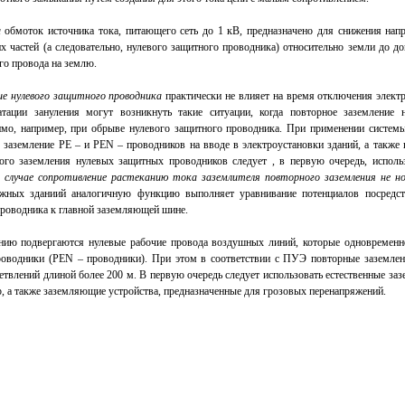
и
обмоток источника тока, питающего сеть до 1
кВ, предназначено для снижения нап
 частей (а следовательно, нулевого защитного проводника) относительно земли до д
го провода на землю.
е нулевого защитного проводника
практически не влияет на время отключения электр
атации зануления могут возникнуть такие ситуации, когда повторное заземление 
мо, например, при обрыве нулевого защитного проводника. При применении систем
 заземление PE – и PEN – проводников на вводе в электроустановки зданий, а также
ого заземления нулевых защитных проводников следует , в первую очередь, использ
 случае
сопротивление растеканию тока заземлителя повторного заземления не н
жных зданиий аналогичную функцию выполняет уравнивание потенциалов посредст
проводника к главной заземляющей шине.
нию подвергаются нулевые рабочие провода воздушных линий, которые одновременн
роводники (PEN – проводники). При этом в соответствии с ПУЭ повторные заземле
етвлений длиной более 200 м. В первую очередь следует использовать естественные заз
, а также заземляющие устройства, предназначенные для грозовых перенапряжений.