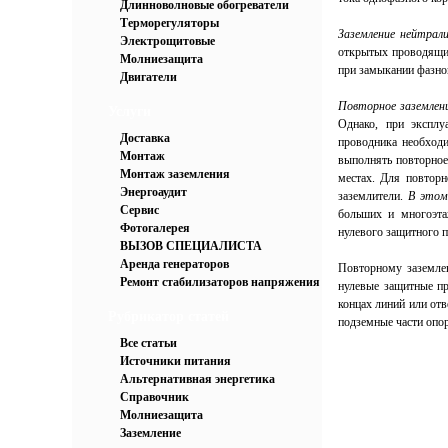
Длинноволновые обогреватели
Терморегуляторы
Заземление нейтрал
Электрощитовые
открытых проводящих
Молниезащита
при замыкании фазно
Двигатели
Повторное заземлени
Услуги
Однако, при эксплу
Доставка
проводника необходи
Монтаж
выполнять повторное
Монтаж заземления
местах. Для повторн
Энергоаудит
заземлители.
В этом
Сервис
больших и многоэта
Фотогалерея
нулевого защитного 
ВЫЗОВ СПЕЦИАЛИСТА
Аренда генераторов
Повторному заземле
Ремонт стабилизаторов напряжения
нулевые защитные п
концах линий или отв
Рубрикатор статей
подземные части опор
Все статьи
Источники питания
Альтернативная энергетика
Справочник
Молниезащита
Заземление