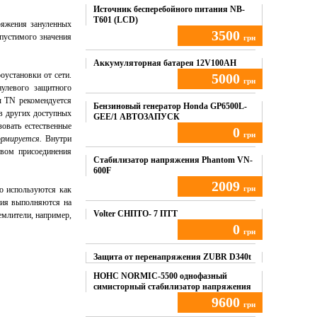
Источник бесперебойного питания NB-
T601 (LCD)
ряжения зануленных
3500
опустимого значения
грн
Купить
Аккумуляторная батарея 12V100AH
оустановки от сети.
5000
грн
нулевого защитного
ы TN рекомендуется
Купить
Бензиновый генератор Honda GP6500L-
 в других доступных
GEE/1 АВТОЗАПУСК
овать естественные
0
грн
ормируется.
Внутри
вом присоединения
Купить
Стабилизатор напряжения Phantom VN-
600F
2009
грн
о используются как
ния выполняются на
Купить
Volter СНПТО- 7 ПТТ
емлители, например,
0
грн
Купить
Защита от перенапряжения ZUBR D340t
НОНС NORMIC-5500 однофазный
симисторный стабилизатор напряжения
9600
грн