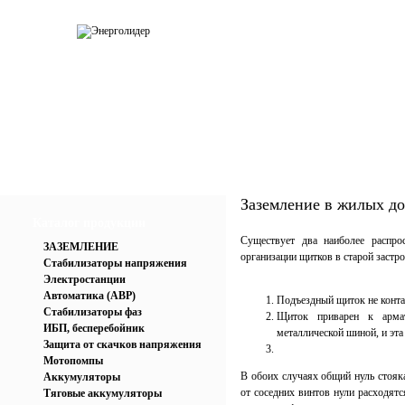
О компании
Каталог
Услуги
Прай
Заземление в жилых д
Каталог продукции
Существует два наиболее распро
ЗАЗЕМЛЕНИЕ
организации щитков в старой застро
Стабилизаторы напряжения
Электростанции
Автоматика (АВР)
Подъездный щиток не конта
Стабилизаторы фаз
Щиток приварен к армат
ИБП, бесперебойник
металлической шиной, и эта
Защита от скачков напряжения
Мотопомпы
В обоих случаях общий нуль стояка
Аккумуляторы
от соседних винтов нули расходятс
Тяговые аккумуляторы