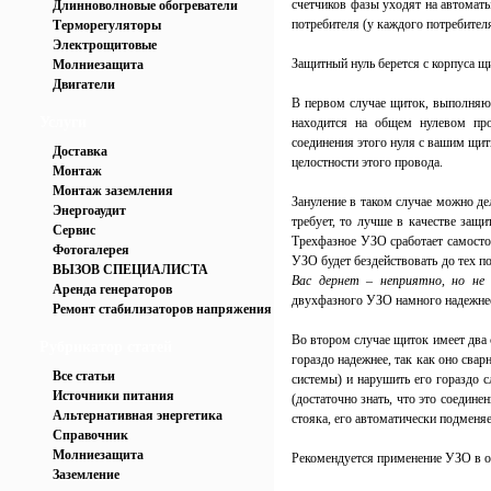
счетчиков фазы уходят на автомат
Длинноволновые обогреватели
потребителя (у каждого потребител
Терморегуляторы
Электрощитовые
Защитный нуль берется с корпуса щ
Молниезащита
Двигатели
В первом случае щиток, выполняю
Услуги
находится на общем нулевом про
соединения этого нуля с вашим щит
Доставка
целостности этого провода.
Монтаж
Монтаж заземления
Зануление в таком случае можно де
Энергоаудит
требует, то лучше в качестве защ
Сервис
Трехфазное УЗО
сработает самост
Фотогалерея
УЗО будет бездействовать до тех пор
ВЫЗОВ СПЕЦИАЛИСТА
Вас дернет – неприятно, но не 
Аренда генераторов
двухфазного УЗО намного надежнее
Ремонт стабилизаторов напряжения
Во втором случае щиток имеет два 
Рубрикатор статей
гораздо надежнее, так как оно свар
Все статьи
системы) и нарушить его гораздо с
Источники питания
(достаточно знать, что это соедине
Альтернативная энергетика
стояка, его автоматически подменяе
Справочник
Молниезащита
Рекомендуется применение УЗО в о
Заземление