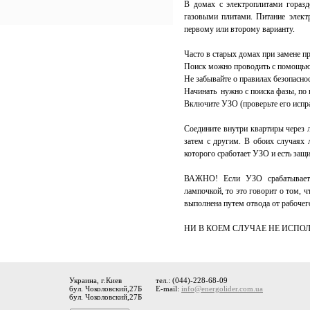
В домах с электроплитами гораз
газовыми плитами. Питание элект
первому или второму варианту.
Часто в старых домах при замене п
Поиск можно проводить с помощью
Не забывайте о правилах безопасно
Начинать нужно с поиска фазы, по н
Включите УЗО (проверьте его испр
Соедините внутри квартиры через 
затем с другим. В обоих случаях 
которого сработает УЗО и есть защи
ВАЖНО! Если УЗО срабатывает 
лампочкой, то это говорит о том, ч
выполнена путем отвода от рабоче
НИ В КОЕМ СЛУЧАЕ НЕ ИСПО
Украина, г.Киев
тел.: (044)-228-68-09
бул. Чоколовский,27Б
E-mail:
info@energolider.com.ua
бул. Чоколовский,27Б