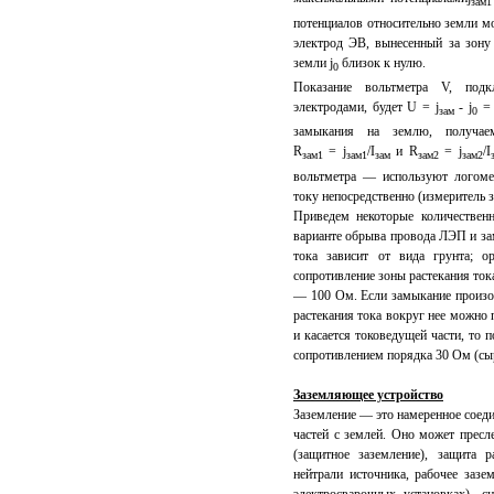
зам1
потенциалов относительно земли м
электрод ЭВ, вынесенный за зону 
земли
j
близок к нулю.
0
Показание вольтметра V, под
электродами, будет U =
j
-
j
зам
0
замыкания на землю, получаем
R
=
j
/I
и R
=
j
/I
зам1
зам1
зам
зам2
зам2
вольтметра — используют логоме
току непосредственно (измеритель з
Приведем некоторые количественн
варианте обрыва провода ЛЭП и за
тока зависит от вида грунта; о
сопротивление зоны растекания то
— 100 Ом. Если замыкание произо
растекания тока вокруг нее можно 
и касается токоведущей части, то п
сопротивлением порядка 30 Ом (сыр
Заземляющее устройство
Заземление — это намеренное соед
частей с землей. Оно может пресл
(защитное заземление), защита 
нейтрали источника, рабочее зазе
электросварочных установках), с