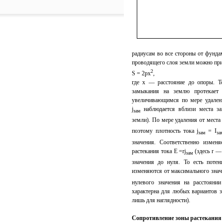
радиусам во все стороны от фунда
проводящего слоя земли можно при
2
S = 2
p
x
,
где x — расстояние до опоры. Т
замыкания на землю протекает
увеличивающимся по мере удален
j
наблюдается вблизи места за
зам
земли). По мере удаления от мест
поэтому плотность тока j
= I
зам
за
значения. Соответственно измен
растекания тока E =
r
j
(здесь
r
— 
зам
значения до нуля. То есть потен
изменяются от максимального зна
нулевого значения на расстояни
характерна для любых вариантов 
лишь для наглядности).
Сопротивление зоны растекания