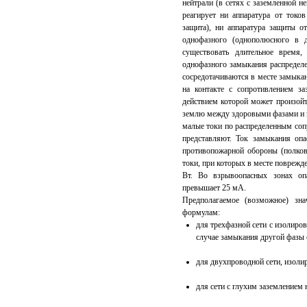
нейтрали (в сетях с заземленной 
реагирует ни аппаратура от токо
защита), ни аппаратура защиты от
однофазного (однополюсного в 
существовать длительное время
однофазного замыкания распределе
сосредотачиваются в месте замыка
на контакте с сопротивлением з
действием которой может произойт
землю между здоровыми фазами и з
малые токи по распределенным соп
представляют. Ток замыкания о
противопожарной обороны (полко
токи, при которых в месте поврежд
Вт. Во взрывоопасных зонах оп
превышает 25 мА.
Предполагаемое (возможное) зн
формулам:
для трехфазной сети с изолиро
случае замыкания другой фазы 
для двухпроводной сети, изоли
для сети с глухим заземлением 