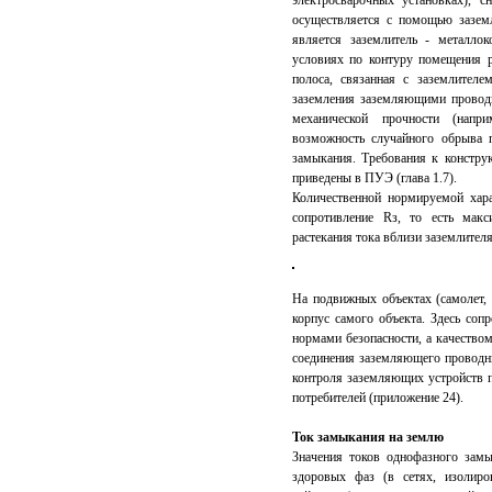
осуществляется с помощью зазем
является заземлитель - металло
условиях по контуру помещения р
полоса, связанная с заземлител
заземления заземляющими проводн
механической прочности (нап
возможность случайного обрыва 
замыкания. Требования к констр
приведены в ПУЭ (глава 1.7).
Количественной нормируемой хара
сопротивление Rз, то есть макс
растекания тока вблизи заземлителя 
На подвижных объектах (самолет, 
корпус самого объекта. Здесь соп
нормами безопасности, а качество
соединения заземляющего проводни
контроля заземляющих устройств п
потребителей (приложение 24).
Ток замыкания на землю
Значения токов однофазного зам
здоровых фаз (в сетях, изолиро