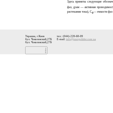
Здесь приняты следующие обознач
фаз, gзам — активная проводимост
растекания тока), C
— емкости фаз 
ф
Украина, г.Киев
тел.: (044)-228-68-09
бул. Чоколовский,27Б
E-mail:
info@energolider.com.ua
бул. Чоколовский,27Б