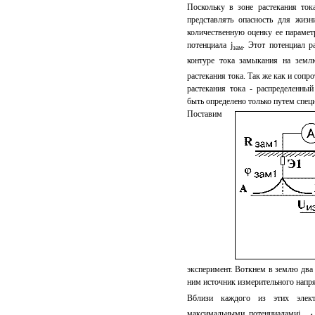
Поскольку в зоне растекания ток
представлять опасность для жиз
количественную оценку ее парамет
потенциала j
. Этот потенциал р
зам
контуре тока замыкания на земл
растекания тока. Так же как и сопр
растекания тока - распределенный
быть определено только путем спец
Поставим
эксперимент. Воткнем в землю два
ним источник измерительного напр
Вблизи каждого из этих элект
максимальными потенциалами
j