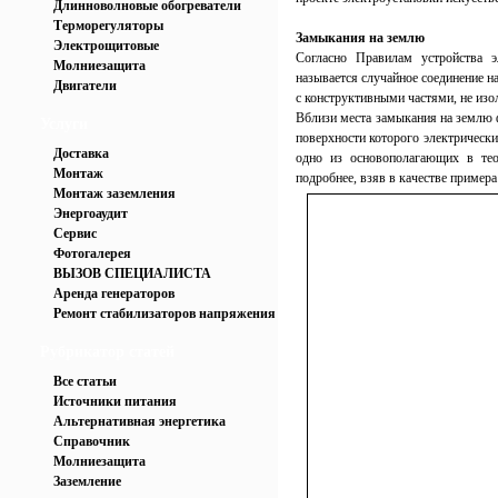
Длинноволновые обогреватели
Терморегуляторы
Замыкания на землю
Электрощитовые
Согласно Правилам устройства э
Молниезащита
называется случайное соединение 
Двигатели
с конструктивными частями, не изо
Вблизи места замыкания на землю 
Услуги
поверхности которого электрически
Доставка
одно из основополагающих в тео
Монтаж
подробнее, взяв в качестве пример
Монтаж заземления
Энергоаудит
Сервис
Фотогалерея
ВЫЗОВ СПЕЦИАЛИСТА
Аренда генераторов
Ремонт стабилизаторов напряжения
Рубрикатор статей
Все статьи
Источники питания
Альтернативная энергетика
Справочник
Молниезащита
Заземление