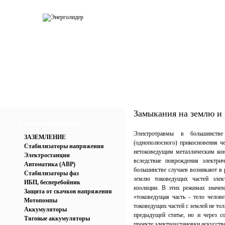
О компании
Каталог
Услуги
Прай
Замыкания на землю и 
Каталог продукции
Электротравмы в большинств
ЗАЗЕМЛЕНИЕ
(однополюсного) прикосновения че
Стабилизаторы напряжения
нетоковедущим металлическим ко
Электростанции
вследствие повреждения электри
Автоматика (АВР)
большинстве случаев возникают в
Стабилизаторы фаз
землю токоведущих частей элек
ИБП, бесперебойник
изоляции. В этих режимах значен
Защита от скачков напряжения
«токоведущая часть - тело челов
Мотопомпы
токоведущих частей с землей не тол
Аккумуляторы
предыдущей статье, но и через 
Тяговые аккумуляторы
проекте электроустановки искусств