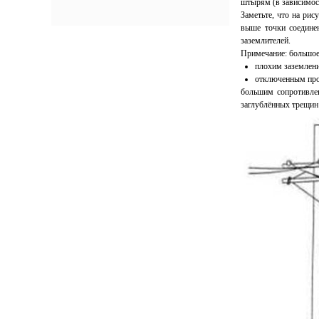
штырям (в зависимос
Заметьте, что на ри
выше точки соедине
заземлителей.
Примечание: большое
плохим заземлен
отключенным про
большим сопротивлен
заглублённых трещин 