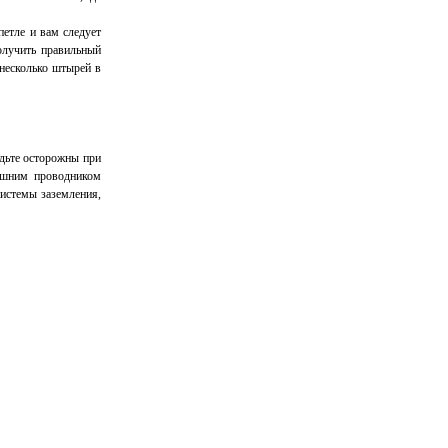
петле и вам следует
олучить правильный
 несколько штырей в
удьте осторожны при
нешним проводником
системы заземления,