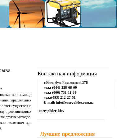
рум
Downloads
Контакты
рыва
Контактная информация
г.Киев, бул. Чоколовский,27Б
тел.: (044)-228-68-09
ка
тел.: (066) 731-11-88
полюсные при помощи
тел.:(093) 212-27-51
чения параллельных
E-mail: info@energolider.com.ua
зволяет существенно
energolider-kiev
оналу промышленных
ние других методов,
ески незаменим при
м.
Лучшие предложения