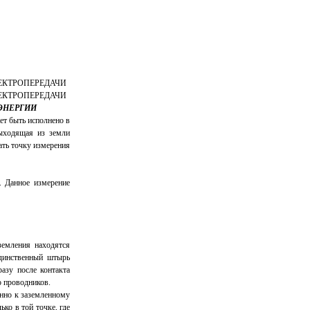
ЭНЕРГИИ
ет быть исполнено в
выходящая из земли
ать точку измерения
. Данное измерение
земления находятся
единственный штырь
азу после контакта
о проводников.
нно к заземленному
ко в той точке, где