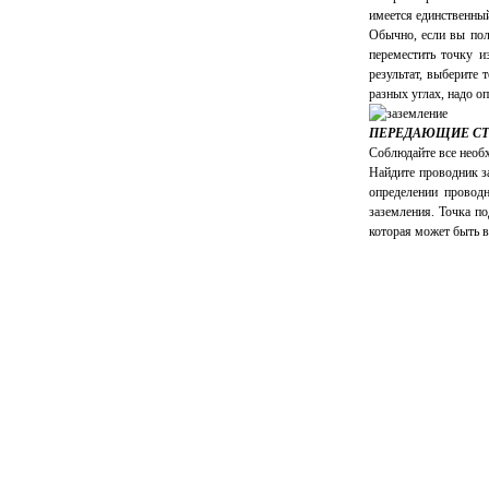
имеется единственный
Обычно, если вы полу
переместить точку 
результат, выберите 
разных углах, надо о
ПЕРЕДАЮЩИЕ С
Соблюдайте все необ
Найдите проводник з
определении провод
заземления. Точка п
которая может быть в