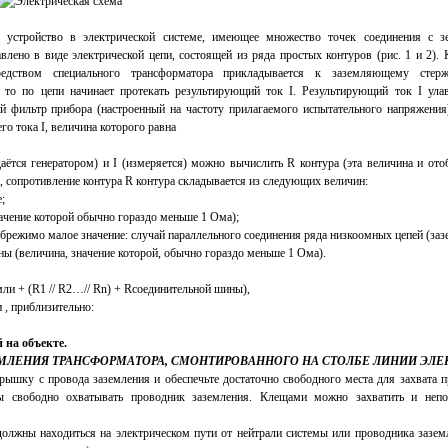
устройство в электрической системе, имеющее множество точек соединения с з
влено в виде электрической цепи, состоящей из ряда простых контуров (рис. 1 и 2). 
едством специального трансформатора прикладывается к заземляющему стер
 то по цепи начинает протекать результирующий ток I. Результирующий ток I ула
й фильтр прибора (настроенный на частоту прилагаемого испытательного напряжения)
о тока I, величина которого равна
аётся генератором) и I (измеряется) можно вычислить R контура (эта величина и ото
, сопротивление контура R контура складывается из следующих величин:
;
ачение которой обычно гораздо меньше 1 Ома);
ебрежимо малое значение: случай параллельного соединения ряда низкоомных цепей (заз
ы (величина, значение которой, обычно гораздо меньше 1 Ома).
ли + (R1 // R2…// Rn) + Rсоединительной шины),
 , приблизительно:
на объекте.
МЛЕНИЯ ТРАНСФОРМАТОРА, СМОНТИРОВАННОГО НА СТОЛБЕ ЛИНИИ ЭЛЕ
ышку с провода заземления и обеспечьте достаточно свободного места для захвата 
 свободно охватывать проводник заземления. Клещами можно захватить и непо
олжны находиться на электрическом пути от нейтрали системы или проводника зазе