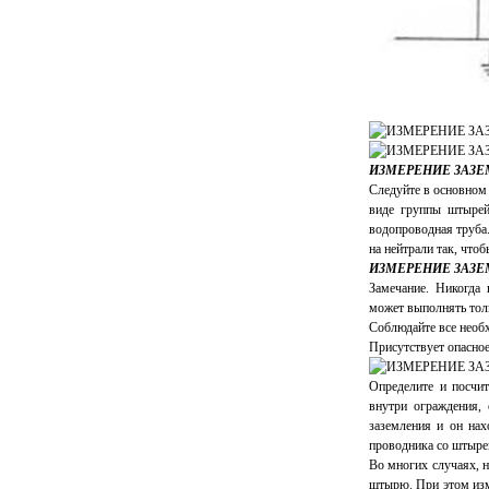
ИЗМЕРЕНИЕ ЗАЗЕ
Следуйте в основном 
виде группы штырей
водопроводная труба.
на нейтрали так, что
ИЗМЕРЕНИЕ ЗАЗЕ
Замечание. Никогда
может выполнять толь
Соблюдайте все необ
Присутствует опасное
Определите и посчи
внутри ограждения, 
заземления и он нах
проводника со штырем
Во многих случаях, 
штырю. При этом изм