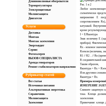
Длинноволновые обогреватели
Рис. 1 и 2
Терморегуляторы
Любое заземляющее 
Электрощитовые
схематически предста
Молниезащита
напряжение Е поср
Двигатели
сопротивлением Rx),
катушкой. Внутренни
Услуги
кроме результирующег
Доставка
I = Е/Rконтура
Монтаж
Зная величину Е (зад
Монтаж заземления
прибора). Фактически
Энергоаудит
Rx - искомое значение
Сервис
Rземли (величина, зн
Фотогалерея
R1 // R2…// Rn (прен
ВЫЗОВ СПЕЦИАЛИСТА
R соединительной шин
Аренда генераторов
Таким образом,
Ремонт стабилизаторов напряжения
Rконтура = Rx + Rзем
Или другими словами
Рубрикатор статей
Rконтура = Rx.
Все статьи
Примеры измерений 
Источники питания
ИЗМЕРЕНИЕ ЗАЗЕ
Альтернативная энергетика
Снимите защитную кр
Справочник
тока. Клещи должны
Молниезащита
заземления.
Заземление
Примечание: клещи д