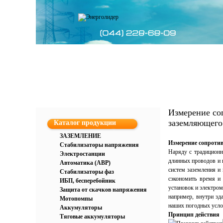
О компании
Каталог
Усл
Измерение со
заземляющего
Каталог продукции
ЗАЗЕМЛЕНИЕ
Измерение сопротив
Стабилизаторы напряжения
Наряду с традицион
Электростанции
длинных проводов и 
Автоматика (АВР)
систем заземления и
Стабилизаторы фаз
сэкономить время и
ИБП, бесперебойник
установок и электро
Защита от скачков напряжения
например, внутри зд
Мотопомпы
наших погодных усло
Аккумуляторы
Принцип действия
Тяговые аккумуляторы