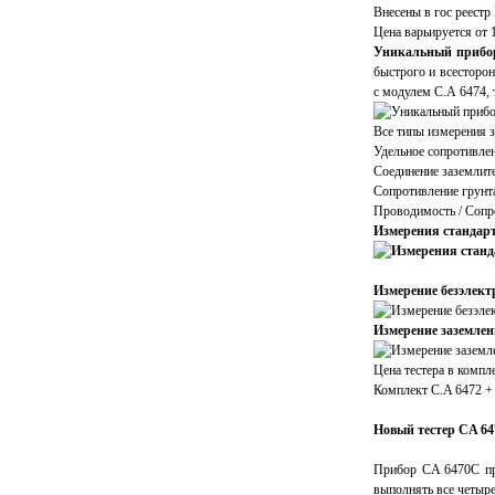
Внесены в гос реестр
Цена варьируется от 
Уникальный приб
быстрого и всесторон
с модулем С.А 6474, 
Все типы измерения з
Удельное сопротивле
Соединение заземлит
Сопротивление грунт
Проводимость / Сопр
Измерения стандарт
Измерение безэлек
Измерение заземлен
Цена тестера в компл
Комплект C.A 6472 + 
Новый тестер CA 6
Прибор CA 6470C пре
выполнять все четыре