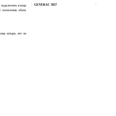
Купить
GENERAC 5837
о подключить клещи
е заземления обоих
онце штыря, нет ли