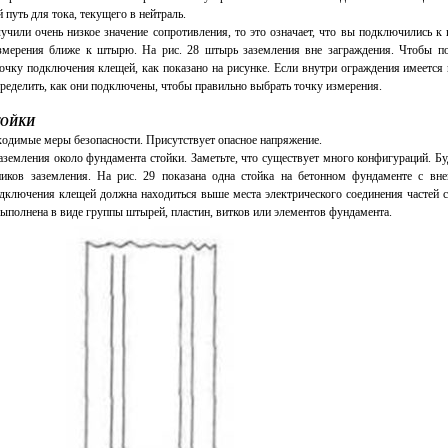
 путь для тока, текущего в нейтраль.
чили очень низкое значение сопротивления, то это означает, что вы подключились к 
измерения ближе к штырю. На рис. 28 штырь заземления вне заграждения. Чтобы п
точку подключения клещей, как показано на рисунке. Если внутри ограждения имеется
пределить, как они подключены, чтобы правильно выбрать точку измерения.
ТОЙКИ
ходимые меры безопасности. Присутствует опасное напряжение.
аземления около фундамента стойки. Заметьте, что существует много конфигураций. Б
ников заземления. На рис. 29 показана одна стойка на бетонном фундаменте с в
одключения клещей должна находиться выше места электрического соединения частей 
ыполнена в виде группы штырей, пластин, витков или элементов фундамента.