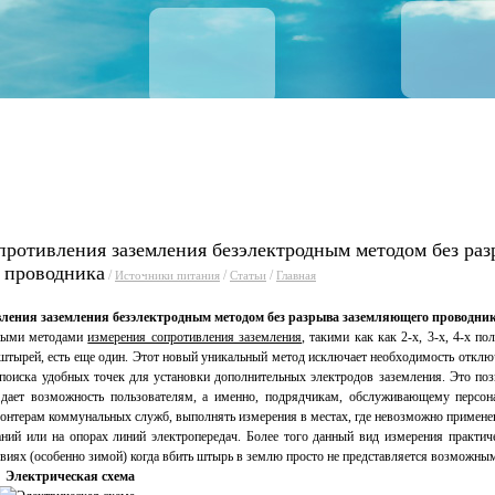
уги
Прайсы
Статьи
Фо
противления заземления безэлектродным методом без раз
 проводника
/
/
/
Источники питания
Статьи
Главная
ления заземления безэлектродным методом без разрыва заземляющего проводни
ными методами
измерения сопротивления заземления
, такими как как 2-х, 3-х, 4-х 
штырей, есть еще один. Этот новый уникальный метод исключает необходимость отклю
 поиска удобных точек для установки дополнительных электродов заземления. Это по
 дает возможность пользователям, а именно, подрядчикам, обслуживающему перс
монтерам коммунальных служб, выполнять измерения в местах, где невозможно примене
аний или на опорах линий электропередач. Более того данный вид измерения практич
виях (особенно зимой) когда вбить штырь в землю просто не представляется возможны
Электрическая схема