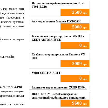
Источник бесперебойного питания NB-
T601 (LCD)
емлёй, может быть
3500
грн
Когда испытательное
жню (проводник с
Купить
Аккумуляторная батарея 12V100AH
вливается приёмной
5000
 отсекает все токи,
грн
Купить
Бензиновый генератор Honda GP6500L-
бражается на экране
GEE/1 АВТОЗАПУСК
0
грн
Купить
Стабилизатор напряжения Phantom VN-
емлителей));
600F
2009
грн
Купить
Volter СНПТО- 7 ПТТ
0
грн
КТРОПЕРЕДАЧИ
Купить
Защита от перенапряжения ZUBR D340t
проводника клещами
НОНС NORMIC-5500 однофазный
средственно штырь
симисторный стабилизатор напряжения
9600
грн
мления к штырю или