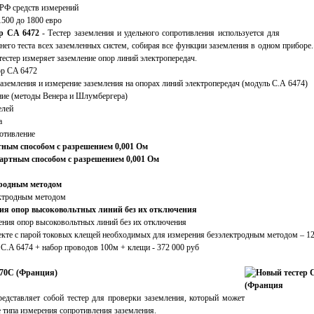
 РФ средств измерений
1500 до 1800 евро
ор
CA
6472
- Тестер заземления и удельного сопротивления используется для
него теста всех заземленных систем, собирая все функции заземления в одном приборе
тестер измеряет заземление опор линий электропередач.
аземления и измерение заземления на опорах линий электропередач (модуль С.А 6474)
ние (методы Венера и Шлумбергера)
елей
а
отивление
ным способом с разрешением 0,001 Ом
тродным методом
ия опор высоковольтных линий без их отключения
екте с парой токовых клещей необходимых для измерения безэлектродным методом – 12
C.A 6474 + набор проводов 100м + клещи - 372 000 руб
470C (Франция)
дставляет собой тестер для проверки заземления, который может
 типа измерения сопротивления заземления.