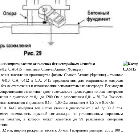
ния сопротивления заземления безэлектродным методом
412, С.А6415 – компании Chauvin Arnoux (Франция)
ления заземления производства фирмы Chauvin Arnoux (Франция) – токовые
 6410, С.А. 6412 и С.А. 6415 предназначены для оперативного контроля
 без их отключения и использования вспомогательных электродов. Все модели
сопротивления заземления дают возможность производить точные измерения
ления в диапазоне от 0,1 до 1200 Ом с разрешением 0,01 – 50 Ом. Точность
ния заземления в диапазоне 0,10 – 1,00 Ом составляет ± 1,5 % ± 0,02 Ом.
С.А. 6412 измеряют ток и токи утечки в диапазоне от 1 мА до 30 А rms.
меет возможность звуковой сигнализации по установленным пороговым
ена памятью, в которой может храниться до 99 результатов измерений
ления.
: 32 мм, ширина раскрытия захвата: 35 мм. Габаритные размеры: 235 х 100 х