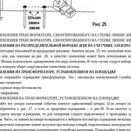
МЛЕНИЯ НА РАСПРЕДЕЛИТЕЛЬНОЙ КОРОБКЕ ИЛИ НА СЧЕТЧИКЕ ЭЛЕКТРО
методике показанной на предыдущих рисунках. Заметьте на рис. 25, что заземление мож
 или, как показано на рис. 26, в качестве заземления может быть использована 
 Можно использовать одновременно оба вида заземления. В этом случае следует выбир
бы измерить общее сопротивление заземления системы.
МЛЕНИЯ НА ТРАНСФОРМАТОРЕ, УСТАНОВЛЕННОМ НА ПЛОЩАДКЕ
 не открывайте ограждение трансформатора. Это - имущество коммунальной службы
ко специалист.
ходимые меры безопасности.
 напряжение.
тайте все штыри заземления (обычно имеется единственный штырь). Если штыри за
обратитесь к рис. 27, а если за пределами ограждения – к рис.28. Если имеется 
одится внутри ограждения, то для измерения следует подключиться к проводнику ср
. Часто, от зажима на штыре возвращается к нейтрали или внутрь ограждения нескольк
наилучшее измерение можно получить при помощи клещей, подключенных непосредстве
еряется исключительно сопротивление устройства заземления. Подключайте клещи толь