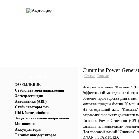
О компании
Каталог
Услуги
Прай
Cummins Power Generat
/
/
Статьи
Главная
Каталог продукции
ЗАЗЕМЛЕНИЕ
История компании "Камминз" (Cu
Стабилизаторы напряжения
Эффективный менеджмент быстро 
Электростанции
объемам производства двигателей
Автоматика (АВР)
компании продано больше 20 млн. 
Стабилизаторы фаз
На сегодняшний день "Камминз
ИБП, бесперебойник
разработке дизельных двигателей м
Защита от скачков напряжения
Cummins Power Generation (CPG
Мотопомпы
Cummins по производству генерато
Аккумуляторы
Под торговой маркой "Cummins" п
Тяговые аккумуляторы
ONAN и STAMFORD.