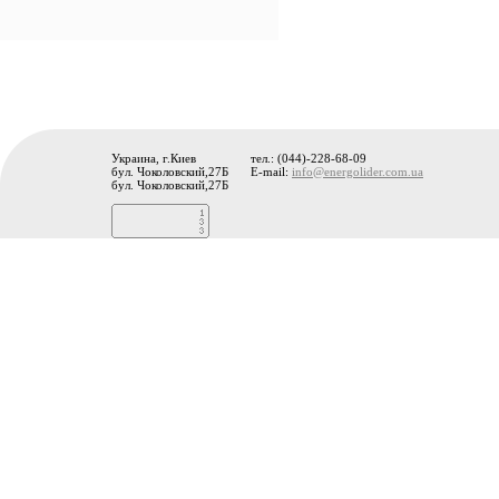
Украина, г.Киев
тел.: (044)-228-68-09
бул. Чоколовский,27Б
E-mail:
info@energolider.com.ua
бул. Чоколовский,27Б