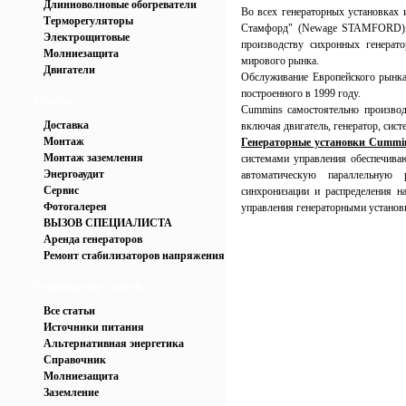
Длинноволновые обогреватели
Во всех генераторных установках
Терморегуляторы
Стамфорд" (Newage STAMFORD), 
Электрощитовые
производству сихронных генерат
Молниезащита
мирового рынка.
Двигатели
Обслуживание Европейского рынка
построенного в 1999 году.
Услуги
Cummins самостоятельно производ
Доставка
включая двигатель, генератор, сис
Монтаж
Генераторные установки Cummi
Монтаж заземления
системами управления обеспечив
Энергоаудит
автоматическую параллельную 
Сервис
синхронизации и распределения н
Фотогалерея
управления генераторными установ
ВЫЗОВ СПЕЦИАЛИСТА
Аренда генераторов
Ремонт стабилизаторов напряжения
Рубрикатор статей
Все статьи
Источники питания
Альтернативная энергетика
Справочник
Молниезащита
Заземление