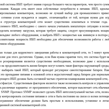
ной системы ИБП требует знания гораздо большего числа параметров, чем просто сум
ования. Каждая сеть имеет свои собственные потребности в питании. ИБП, идеал
персональных компьютеров, возможно не лучший выбор для промышленного примен
с сотнями узлов нуждается в защите, отличающейся от той, которая нужна для ог
 и структура компьютерной сети может существенно измениться в течение года.
еленного ИБП, необходимо с самого начала учитывать внештатную ситуацию и возм
еделить величину нагрузки, которая требует защиты, следует просуммировать мощно
шильдике любого оборудования, и выбрать ИБП с мощностью как минимум в полтора 
ополнительная мощность ИБП необходима для обеспечения возможности работы с лю
енном оборудовании.
я только для корректного завершения работы в компьютерной сети, то 5 минут врем
олне для этого достаточно. Однако, если Вам нужна гарантия того, что система будет н
мя резервирования является существенно необходимым, возможно даже с использов
о на продолжительность жизни батареи могут влиять такие факторы окружающей среды,
т выбирать такой ИБП, который проводит регулярное самотестирование батареи. Наи
 это пропадание питания в основной сети и недостаточный заряд батареи для нормальн
ующего ИБП должна быть составной частью стратегии планирования компьтерной сети, а
стфактум. Существенным фактором является также возможность контроля и управле
ть различные варианты: от программного обеспечения, которое выключает сеть обычны
у SNMP. Протокол SNMP позволяет сделать ИБП интеллектуальной частью сети, поз
у контролировать состояние питания в сети и быть постоянно на связи со всеми потен
рограммное обеспечение должно быть простым в использовании, установке и легко
ионной системой компьютерной сети.