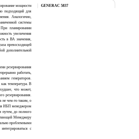
Купить
мирование мощности
GENERAC 5837
ьно подходящий для
ения. Аналогично,
раниченной системы
 При планировании
ожность увеличения
сть в ВА значения,
раза превосходящей
бой дополнительной
ени резервирования
епрерывно работать,
анием генераторов.
 как температура. В
худшее, что может,
ого резервирования.
 не чем-то таким, о
ния ИБП менеджером
м путем, до полного
воляющей Менеджеру
циально проблемными
 интегрироваться с