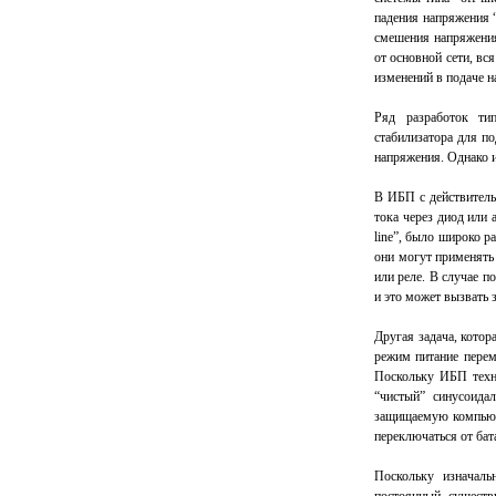
падения напряжения “
смешения напряжения 
от основной сети, вс
изменений в подаче н
Ряд разработок тип
стабилизатора для п
напряжения. Однако 
В ИБП с действитель
тока через диод или 
line”, было широко р
они могут применять
или реле. В случае п
и это может вызвать
Другая задача, котор
режим питание перем
Поскольку ИБП техно
“чистый” синусоида
защищаемую компьюте
переключаться от бата
Поскольку изначаль