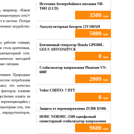
Источник бесперебойного питания NB-
T601 (LCD)
, например, «Какие
3500
компьютерную сеть?»
грн
ет в системе. Потеря
еменное неудобство.
Купить
Аккумуляторная батарея 12V100AH
5000
грн
, рабочие станции,
Купить
Бензиновый генератор Honda GP6500L-
я столь критичным,
GEE/1 АВТОЗАПУСК
омпьютерной сети.
0
грн
омически выгодной
ам» питания.
Купить
Стабилизатор напряжения Phantom VN-
600F
итанием. Природные
2009
грн
ростом потребления
ают, что качество
Купить
Volter СНПТО- 7 ПТТ
 факторов, влияние
0
ественно влиять на
грн
фт перемещающийся с
пьютерная сеть, тем
Купить
Защита от перенапряжения ZUBR D340t
, маршрутизаторов,
НОНС NORMIC-5500 однофазный
симисторный стабилизатор напряжения
9600
грн