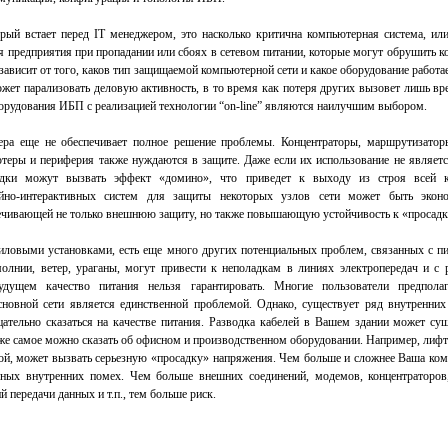
рый встает перед IT менеджером, это насколько критична компьютерная система, или
я предприятия при пропадании или сбоях в сетевом питании, которые могут обрушить 
 зависит от того, каков тип защищаемой компьютерной сети и какое оборудование работа
жет парализовать деловую активность, в то время как потеря других вызовет лишь вр
орудования ИБП с реализацией технологии “on-line” являются наилучшим выбором.
ера еще не обеспечивает полное решение проблемы. Концентраторы, маршрутизаторы
теры и периферия также нуждаются в защите. Даже если их использование не являетс
адки можут вызвать эффект «домино», что приведет к выходу из строя всей к
ейно-интерактивных систем для защиты некоторых узлов сети может быть экон
печивающей не только внешнюю защиту, но также повышающую устойчивость к «просадк
ловыми установками, есть еще много других потенциальных проблем, связанных с п
молнии, ветер, ураганы, могут привести к неполадкам в линиях электропередач и с 
удущем качество питания нельзя гарантировать. Многие пользователи предполаг
сновной сети является единственной проблемой. Однако, существует ряд внутренних
ательно сказаться на качестве питания. Разводка кабелей в Вашем здании может сущ
о же самое можно сказать об офисном и производственном оборудовании. Например, ли
гой, может вызвать серьезную «просадку» напряжения. Чем больше и сложнее Ваша ком
нных внутренних помех. Чем больше внешних соединений, модемов, концентраторов
 передачи данных и т.п., тем больше риск.