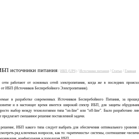
уги
Прайсы
Статьи
Фо
ИБП источники питания
/
/
/
/
ИБП (UPS)
Источники питания
Статьи
Главная
сети работают от основных сетей электропитания, когда же в последних происх
е от ИБП (Источников Бесперебойного Электропитания).
яемые в разработке современных Источников Бесперебойного Питания, за прошед
азвитие и в настоящее время имеется широкий спектр ИБП, для защиты обрудова
росто выбор между технологиями типа “on-line” или “off-line”. Было разработано ли
е предлагает смешанное решение поставленной задачи.
решение, ИБП какого типа следует выбрать для обеспечения оптимального уровеня 
мотреть ряд ключевых вопросов, как то: «критичность» системы, соотношение «величи
ммуникация, конфигурация и топология ИБП.