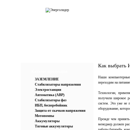
О компании
Каталог
Усл
Как выбрать 
Каталог продукции
Наши компьютерные 
ЗАЗЕМЛЕНИЕ
переходим на питани
Стабилизаторы напряжения
Электростанции
Технологии, примен
Автоматика (АВР)
получили широкое р
Стабилизаторы фаз
систем. Это уже не п
ИБП, бесперебойник
оборудование, которо
Защита от скачков напряжения
Мотопомпы
Прежде чем принять 
Аккумуляторы
менеджер должен расс
Тяговые аккумуляторы
работы батарей», ко