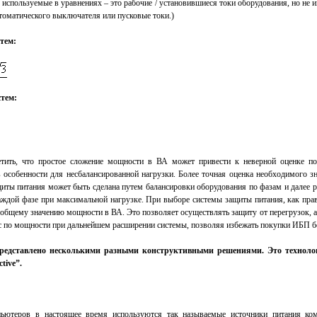
, используемые в уравнениях – это рабочие / установившиеся токи оборудования, но не 
томатического выключателя или пусковые токи.)
тем:
тем:
етить, что простое сложение мощности в ВА может привести к неверной оценке п
 особенности для несбалансированной нагрузки. Более точная оценка необходимого з
иты питания может быть сделана путем балансировки оборудования по фазам и далее 
аждой фазе при максимальной нагрузке. При выборе системы защиты питания, как пра
 общему значению мощности в ВА. Это позволяет осуществлять защиту от перегрузок, а
с по мощности при дальнейшем расширении системы, позволяя избежать покупки ИБП 
едставлено несколькими разными конструктивными решениями. Это технологии
ctive”.
ьютеров в настоящее время используются так называемые источники питания ком