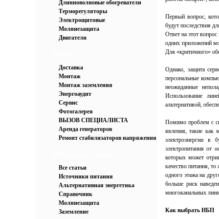
Длинноволновые обогреватели
Терморегуляторы
Первый вопрос, кото
Электрощитовые
будут последствия дл
Молниезащита
Ответ на этот вопрос
Двигатели
одних приложений мо
Для «критичного» об
Услуги
Доставка
Однако, защита серв
Монтаж
персональные компью
Монтаж заземления
неожиданные непол
Энергоаудит
Использование лин
Сервис
альтернативой, обес
Фотогалерея
ВЫЗОВ СПЕЦИАЛИСТА
Помимо проблем с си
Аренда генераторов
явления, такие как 
Ремонт стабилизаторов напряжения
электроэнергии в б
электропитания от о
Рубрикатор статей
которых может отриц
качество питания, т
Все статьи
одного этажа на дру
Источники питания
больше риск наведе
Альтернативная энергетика
многоканальных линий
Справочник
Молниезащита
Как выбрать ИБП
Заземление