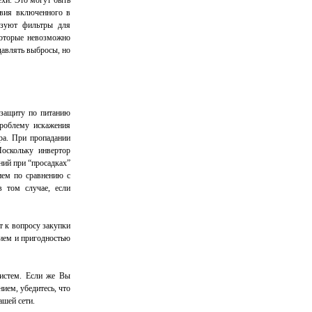
хи. Это могут быть
твия включенного в
льзуют фильтры для
которые невозможно
давлять выбросы, но
 защиту по питанию
роблему искажения
ра. При пропадании
Поскольку инвертор
ний при “просадках”
ием по сравнению с
в том случае, если
 к вопросу закупки
нием и пригодностью
систем. Если же Вы
ием, убедитесь, что
ашей сети.