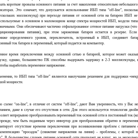
ть короткие провалы основного питания за счет накопления относительно небольшого
нсаторах. Это означает, что допускается использование ИБП типа “off-line”, поскол
ескольких миллисекунд) при переходе питания от основной сети на батарею ИБП не
пользуемые в основном в маломощном конце спектра мощностей ИБП, модели типа “
мичными. Они обеспечивают частично отфильтрованное сетевое питание нагрузки (что 
диционирования питания), при этом заряженная батарея остается в резерве. Если
ниже определенного уровня, переключатель, встроенный в ИБП, соединяет бата
янный ток батареи в переменный, который подается на компьютер.
нное время переключения между основной сетью и батареей, которое может оказыв
узку, однако, большинство ПК способны выдержать задержку в 2-3 миллисекунды, 
 чтобы выработать переменное напряжение.
менении, то ИБП типа “off-line” являются наилучшим решением для поддержки «некр
шой мощности.
схеме “on-line”, в отличие от систем “off-line”, дают Вам уверенность, что у Вас н
анием, даже в случае его отсутствия в сети. Для этого используется технология двой
воляет непрерывно преобразовывать переменный ток основной сети в постоянный ток (к
 прежде, чем быть поданным через инвертор для преобразования обратно в переменн
антирует отсутствие времени переключения при возникновении проблем с питанием о
компенсацию “просадок” (снижение напряжения на линии) – проблемы, с которой н
ne”. В большинстве случаев питание основной сети пропадает не вдруг, но за нескольк