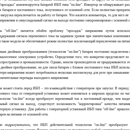
просадка” компенсируется батареей ИБП типа “on-line”. Инвертор не обнаруживает раз
батареи и постоянного тока, полученного от основной сети. Если полностью прекрати
я нагрузка переключается на работу от батареи. Что касается компьютера, то для него н
апряжения и синусоидальный сигнал на выходе постоянно синхронизирован с основной с
а “off-line” пытается обойти проблему “просадок” напряжения путем использо
оддержания сигнала переменного тока на заданном уровне при значительных изменения
и такие модели не обеспечивают режим полностью исключающий переключение на питани
ным двойным преобразованием (технология “on-line”) батарея постоянно подключена 
аналогичное электронное устройство. Определение того, что конкретно представляет из
аспространено в промышленности. Однако, многие производители не придерживаются эт
 двойное преобразование, но для связи батареи с блоком постоянного тока ИБП испол
отери напряжения может потребоваться несколько миллисекунд для реле при замыкании 
 значительные перепады выходного напряжения.
ая может стоять перед ИБП – это взаимодействие с генератором при запуске. В период 
енного тока от генераторной установки может изменяться в широких пределах по час
логии “on-line” всегда преобразует переменный ток в постоянный прежде, чем выда
льный сигнал на выход, существует возможность “корректировки” качества питани
рную установку. Для работы с генераторной установкой ИБП типа “off-line” пришлос
реи на питание от основной сети.
но подразумевалось, что ИБП действительной технологии “on-line” преобразуют