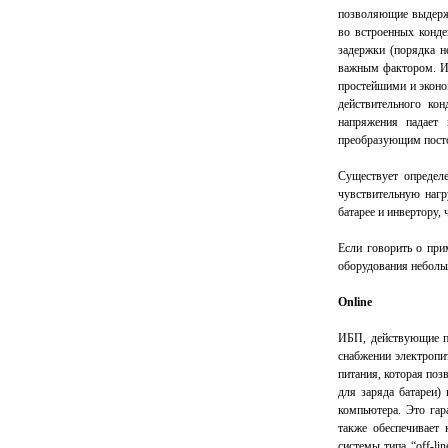
позволяющие выдержа
во встроенных конде
задержки (порядка н
важным фактором. Ис
простейшими и эконо
действительного кон
напряжения падает 
преобразующим посто
Существует определе
чувствительную нагр
батарее и инвертору,
Если говорить о при
оборудования неболь
Online
ИБП, действующие по 
снабжении электропит
питания, которая поз
для заряда батареи)
компьютера. Это гар
также обеспечивает 
системы типа “off-li