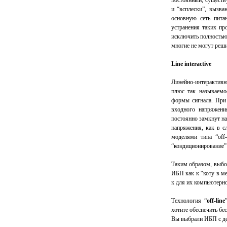
постоянный, существ
и “всплески”, вызва
основную сеть пита
устранения таких пр
исключить полностью.
многие не могут реши
Line interactive
Линейно-интерактивн
плюс так называемо
формы сигнала. При 
входного напряжени
постоянно замкнут н
напряжения, как в с
моделями типа “off-
“кондиционирование” 
Таким образом, выбо
ИБП как к “коту в ме
к для их компьютерн
Технология “
off-line
хотите обеспечить бе
Вы выбрали ИБП с дей