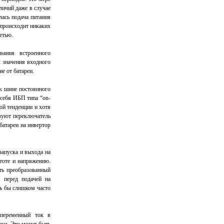
личий даже в случае
лась подача питания
е происходит никаких
етью.
вания встроенного
х значения входного
е от батареи.
к шине постоянного
 себя ИБП типа “on-
ой тенденции и хотя
ьзуют переключатель
батареи на инвертор
запуска и выхода на
тоте и напряжению.
ть преобразованный
я перед подачей на
ь бы слишком часто
 переменный ток в