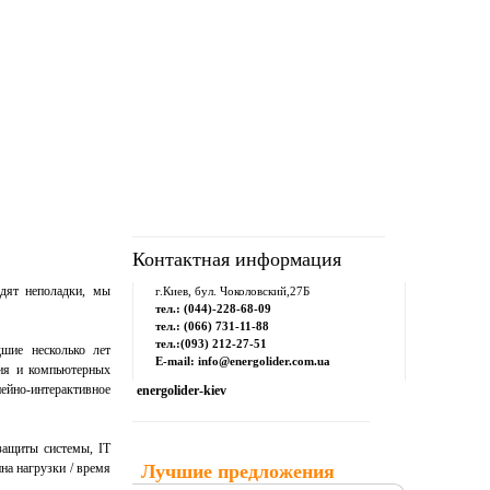
рум
Downloads
Контакты
Контактная информация
одят неполадки, мы
г.Киев, бул. Чоколовский,27Б
тел.: (044)-228-68-09
тел.: (066) 731-11-88
тел.:(093) 212-27-51
шие несколько лет
E-mail: info@energolider.com.ua
ния и компьютерных
нейно-интерактивное
energolider-kiev
защиты системы, IT
на нагрузки / время
Лучшие предложения