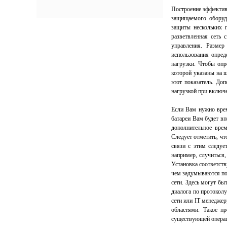
Построение эффектив
защищаемого оборуд
защиты нескольких 
разветвленная сеть 
управления. Размер
использования опред
нагрузки. Чтобы опр
которой указаны на 
этот показатель. Д
нагрузкой при включ
Если Вам нужно врем
батареи Вам будет вп
дополнительное вре
Следует отметить, чт
связи с этим следуе
например, случиться,
Установка соответств
чем задумываются по
сети. Здесь могут бы
диалога по протокол
сети или IT менеджер
областями. Такое п
существующей операц