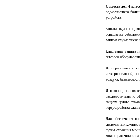
Существуют 4 клас
подавляющего больши
устройств.
Защита один-на-оди
оснащается собствен
данном случае также
Кластерная защита п
сетевого оборудован
Интегрированная за
интегрированной, по
воздуха, безопасност
И наконец, полномас
рассредоточены по о
защиту целого этажа
переустройства здани
Для обеспечения не
системы или компьют
путем сложения мощн
можно рассчитать на