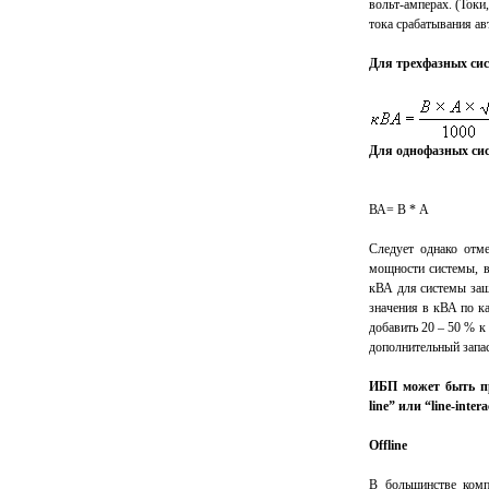
вольт-амперах. (Токи
тока срабатывания ав
Для трехфазных сис
Для однофазных сис
ВА= В * А
Следует однако отм
мощности системы, в
кВА для системы защ
значения в кВА по к
добавить 20 – 50 % к
дополнительный запа
ИБП может быть пр
line” или “line-intera
Offline
В большинстве комп