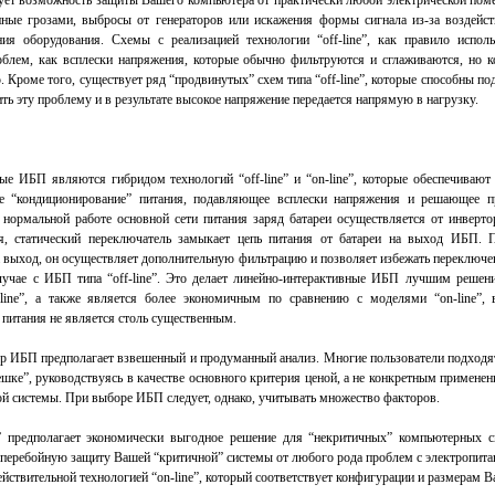
ует возможность защиты Вашего компьютера от практически любой электрической поме
нные грозами, выбросы от генераторов или искажения формы сигнала из-за воздейс
ния оборудования. Схемы с реализацией технологии “off-line”, как правило испо
облем, как всплески напряжения, которые обычно фильтруются и сглаживаются, но 
 Кроме того, существует ряд “продвинутых” схем типа “off-line”, которые способны по
ть эту проблему и в результате высокое напряжение передается напрямую в нагрузку.
ые ИБП являются гибридом технологий “off-line” и “on-line”, которые обеспечивают
е “кондиционирование” питания, подавляющее всплески напряжения и решающее п
нормальной работе основной сети питания заряд батареи осуществляется от инверто
я, статический переключатель замыкает цепь питания от батареи на выход ИБП. 
а выход, он осуществляет дополнительную фильтрацию и позволяет избежать переключе
лучае с ИБП типа “off-line”. Это делает линейно-интерактивные ИБП лучшим решен
line”, а также является более экономичным по сравнению с моделями “on-line”, 
питания не является столь существенным.
р ИБП предполагает взвешенный и продуманный анализ. Многие пользователи подходят
шке”, руководствуясь в качестве основного критерия ценой, а не конкретным примене
ой системы. При выборе ИБП следует, однако, учитывать множество факторов.
” предполагает экономически выгодное решение для “некритичных” компьютерных 
сперебойную защиту Вашей “критичной” системы от любого рода проблем с электропитан
ствительной технологией “on-line”, который соответствует конфигурации и размерам В