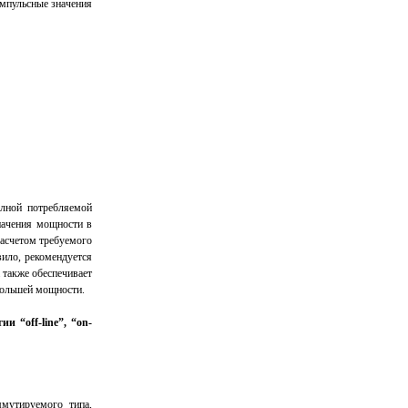
импульсные значения
олной потребляемой
начения мощности в
расчетом требуемого
вило, рекомендуется
 также обеспечивает
большей мощности.
 “off-line”, “on-
мутируемого типа,