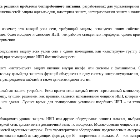
са решения проблемы бесперебойного питания
, разработанных для удовлетворения
нства сетей: защита один-на-один, кластерная защита, интегрированная защита и пол
н означает, что каждый узел сети, требующий защиты, оснащается своим собств
ным, более мощным и сложным ИБП, чем рабочие станции или периферия, однако прин
 применим.
редполагает защиту всех узлов сети в одном помещении, или «кластерную» группу с
ия) при помощи одного ИБП большей мощности.
щита «интегрирует» защиту питания внутри шкафа или системы с фальшполом. О
скольку целый ряд защитых функций объединены в одну систему контроля/управления,
и, распределения кабелей, а также датчиками дыма и огня.
штабная защита устройств. Если практически каждый имеет персональный компьютер
фису, лучшим решением, как правило, является использование мощного ИБП, который 
 или здания. Лучшее время для планирования установки подобного ИБП – на этапе
я.
обходимого уровня защиты ИБП или другое оборудование защиты питания, выбран
ерной сети, должен иметь достаточный запас по мощности. Можно оценить мощность в
остей отдельных нагрузок. Если характеристики оборудования представлены в ампера
 основании одной из следующих формул, где В – напряжение в вольтах, А – ток ампе