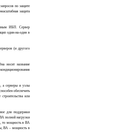
 запросов по защите
номасштабная защита
енным ИБП. Сервер
цип один-на-один в
ерверов (и другого
на носит название
 кондиционирования
, а серверы и узлы
способен обеспечить
 строительства или
ное для поддержки
 ВА полной нагрузки
х, то мощность в ВА
ры, ВА – мощность в