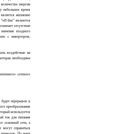
 количества энергии
ьку небольшое время
 является жизненно
off-line” являются
означает отсутствие
 значение входного
рею с инвертором,
ать воздействие на
которая необходима
итичного» сетевого
е будет перерывов в
ного преобразования
оторый используется
ый ток для питания
т основной сети, а
е могут справиться
о периодов. По мере