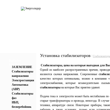
О компании
Каталог
Услуги
Прай
Установка стабилизаторов
/
Стабилизатор
Каталог
продукции
Стабилизаторы, цена на которые выгодная для Ва
ЗАЗЕМЛЕНИЕ
Одной из наиболее распространенных причин, приводя
Стабилизаторы
являются скачки напряжения. Современные
стабили
напряжения
качество которых оптимальны, можно в компании «
Электростанции
электроснабжения, которые незамедлительно сказ
Автоматика
стабилизаторы
на которые Вас приятно удивит.
(АВР)
Стабилизаторы
Подача тока в электросети может быть нестабильна по
фаз
старые трансформаторы и провода, непогода. В случае
ИБП,
техники, аппаратуре связи. Некоторые приборы, так
бесперебойник
работать в таких условиях, только если установле