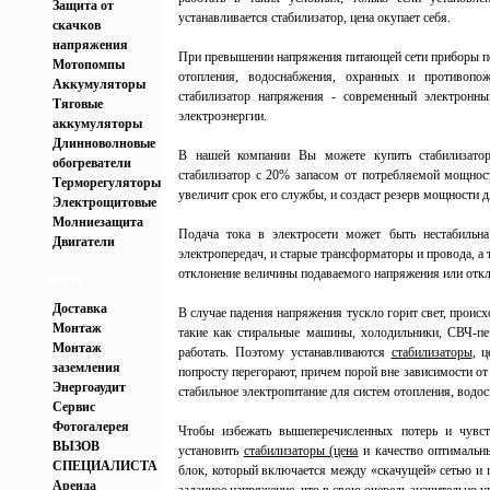
Защита от
устанавливается стабилизатор, цена окупает себя.
скачков
напряжения
При превышении напряжения питающей сети приборы поп
Мотопомпы
отопления, водоснабжения, охранных и противопож
Аккумуляторы
стабилизатор напряжения - современный электронн
Тяговые
электроэнергии.
аккумуляторы
Длинноволновые
В нашей компании Вы можете купить стабилизато
обогреватели
стабилизатор с 20% запасом от потребляемой мощнос
Терморегуляторы
увеличит срок его службы, и создаст резерв мощности 
Электрощитовые
Молниезащита
Подача тока в электросети может быть нестабильн
Двигатели
электропередач, и старые трансформаторы и провода, а
отклонение величины подаваемого напряжения или откл
Услуги
Доставка
В случае падения напряжения тускло горит свет, происх
Монтаж
такие как стиральные машины, холодильники, СВЧ-п
Монтаж
работать. Поэтому устанавливаются
стабилизаторы
, 
заземления
попросту перегорают, причем порой вне зависимости от 
Энергоаудит
стабильное электропитание для систем отопления, водо
Сервис
Фотогалерея
Чтобы избежать вышеперечисленных потерь и чувст
ВЫЗОВ
установить
стабилизаторы (цена
и качество оптимальн
СПЕЦИАЛИСТА
блок, который включается между «скачущей» сетью и п
Аренда