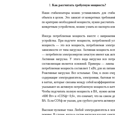
Как рассчитать требуемую мощность?
Наши стабилизаторы можно устанавливать для стабил
объекта в целом. Это зависит от конкретных требован
по критерию необходимой мощности, нужно рассчитат
конкретным устройством, можно узнать из паспорта или
Иногда потребляемая мощность вместе с напряжение
устройства. При подсчете мощности, потребляемой у
мощность — это вся мощность, потребляемая электро
зависимости от типа нагрузки. Активная мощность всег
— потребители электроэнергии зачастую имеют как акт
Активная нагрузка. У этого вида нагрузки вся потр
составляющая является основной. Примеры — лампы нак
потребляемая мощность составляет 1 кВт, для их пита
Реактивные нагрузки. Все остальные. Они, в свою оче
содержащие электродвигатель, электронная, бытовая 
в ваттах, которые связаны между собой коэффициенто
указывают их активную потребляемую мощность в ват
Чтобы подсчитать полную мощность в ВА, нужно актив
«600 Вт» и «COSф= 0,6», это означает, что на самом 
ВА. Если COSф не указан, для грубого расчета активну
Высокие пусковые токи. Любой электродвигатель в мом
режиме. В случае, когда в состав нагрузки входит элек