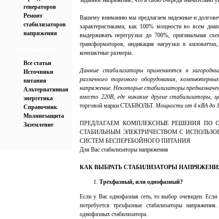
заданное напряжение, что в свою очередь значительно 
генераторов
Ремонт
Вашему вниманию мы предлагаем надежные и долгове
стабилизаторов
характеристиками, как 100% мощности во всем диапа
напряжения
выдерживать перегрузки до 700%, оригинальная схе
трансформаторов, индикация нагрузки в киловаттах,
Рубрикатор
компактные размеры.
статей
Все статьи
Данные стабилизаторы применяются в загородных
Источники
различного торгового оборудования, компьютерных
питания
напряжение. Некоторые стабилизаторы предназначены
Альтернативная
вместо 220В, где никакие другие стабилизаторы, ц
энергетика
торговой марки СТАБВОЛЬТ.
Мощности от 4 кВА до 1
Справочник
Молниезащита
ПРЕДЛАГАЕМ КОМПЛЕКСНЫЕ РЕШЕНИЯ ПО О
Заземление
СТАБИЛЬНЫМ ЭЛЕКТРИЧЕСТВОМ С ИСПОЛЬЗО
СИСТЕМ БЕСПЕРЕБОЙНОГО ПИТАНИЯ
Для Вас стабилизаторы напряжения
КАК ВЫБРАТЬ СТАБИЛИЗАТОРЫ НАПРЯЖЕНИ
Трехфазный, или однофазный?
Если у Вас однофазная сеть, то выбор очевиден. Если
потребуется трехфазные стабилизаторы напряжения
однофазных стабилизатора.