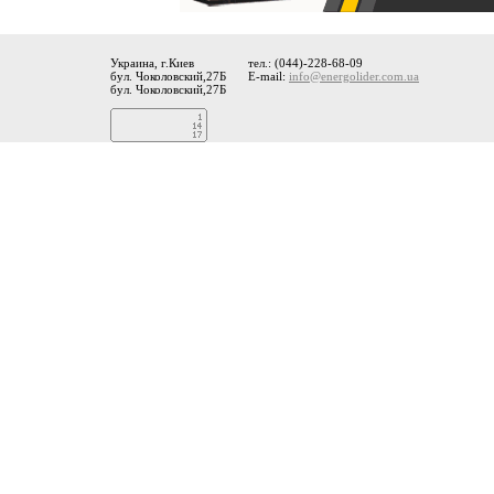
Украина, г.Киев
тел.: (044)-228-68-09
бул. Чоколовский,27Б
E-mail:
info@energolider.com.ua
бул. Чоколовский,27Б